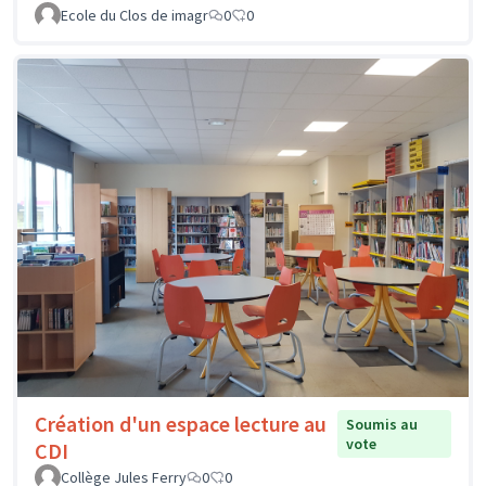
Ecole du Clos de imagr
0
0
Création d'un espace lecture au
Soumis au
vote
CDI
Collège Jules Ferry
0
0