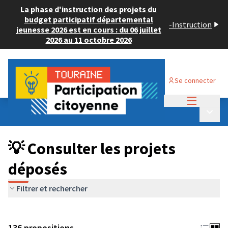
La phase d'instruction des projets du
budget participatif départemental
-
Instruction
jeunesse 2026 est en cours : du 06 juillet
2026 au 11 octobre 2026
Se connecter
Menu princi
Budget Participatif JEUNESSE 2024
/
Menu p
💡 Consulter les projets déposés
💡 Consulter les projets
déposés
Filtrer et rechercher
136 propositions