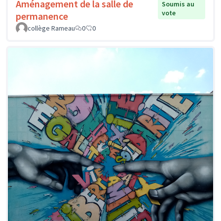
Aménagement de la salle de
Soumis au
vote
permanence
collège Rameau
0
0