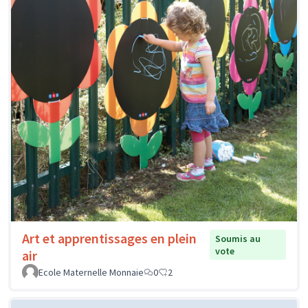
Art et apprentissages en plein
Soumis au
vote
air
Ecole Maternelle Monnaie
0
2