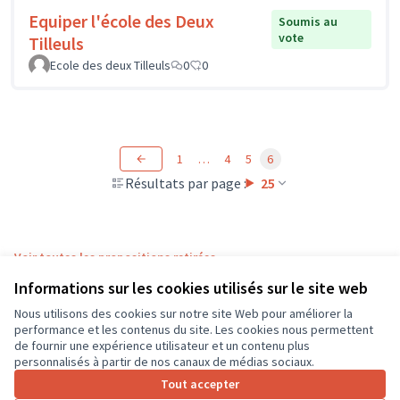
Equiper l'école des Deux
Soumis au
vote
Tilleuls
Ecole des deux Tilleuls
0
0
1
…
4
5
6
Résultats par page :
25
Voir toutes les propositions retirées
Informations sur les cookies utilisés sur le site web
Nous utilisons des cookies sur notre site Web pour améliorer la
Conditions d'utilisation
performance et les contenus du site. Les cookies nous permettent
Paramètres des cookies
de fournir une expérience utilisateur et un contenu plus
CD37 sur X
CD37 sur Facebook
CD37 sur Instagram
CD37 sur YouTube
personnalisés à partir de nos canaux de médias sociaux.
(Lien externe)
(Lien externe)
(Lien externe)
(Lien externe)
Tout accepter