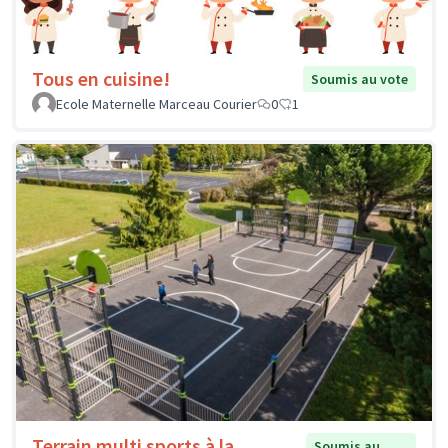
Tous en cuisine!
Soumis au vote
Ecole Maternelle Marceau Courier
0
1
Terrain multi sports à la
Soumis au