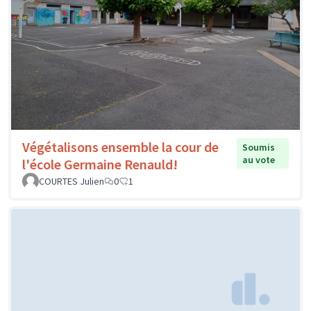
Végétalisons ensemble la cour de
Soumis
au vote
l'école Germaine Renauld!
COURTES Julien
0
1