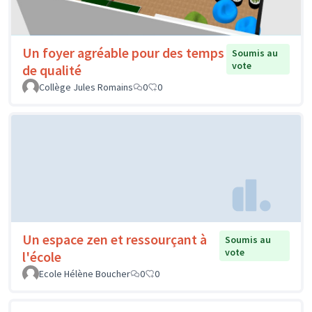
Un foyer agréable pour des temps
Soumis au
vote
de qualité
Collège Jules Romains
0
0
Un espace zen et ressourçant à
Soumis au
vote
l'école
Ecole Hélène Boucher
0
0