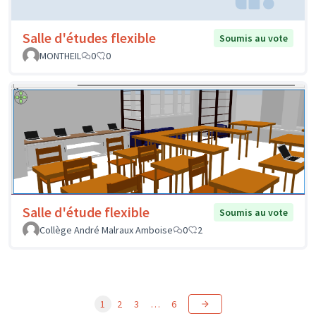
Salle d'études flexible
Soumis au vote
MONTHEIL
0
0
Salle d'étude flexible
Soumis au vote
Collège André Malraux Amboise
0
2
1
2
3
…
6