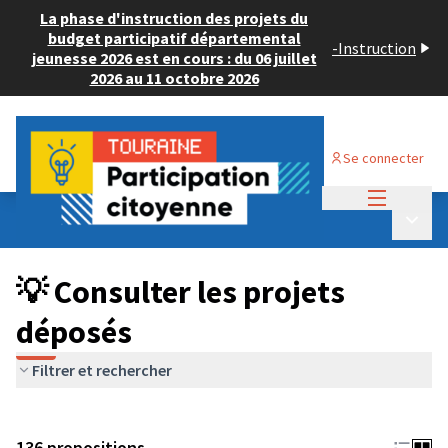
La phase d'instruction des projets du
budget participatif départemental
-
Instruction
jeunesse 2026 est en cours : du 06 juillet
2026 au 11 octobre 2026
Se connecter
Menu princi
Budget Participatif JEUNESSE 2024
/
Menu p
💡 Consulter les projets déposés
💡 Consulter les projets
déposés
Filtrer et rechercher
136 propositions