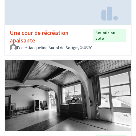
Une cour de récréation
Soumis au
vote
apaisante
Ecole Jacqueline Auriol de Sorigny
0
0