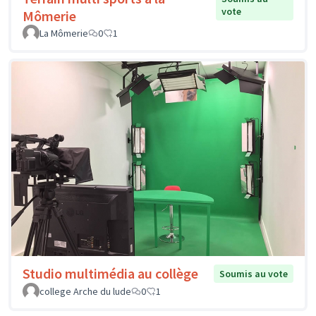
vote
Mômerie
La Mômerie
0
1
Studio multimédia au collège
Soumis au vote
college Arche du lude
0
1