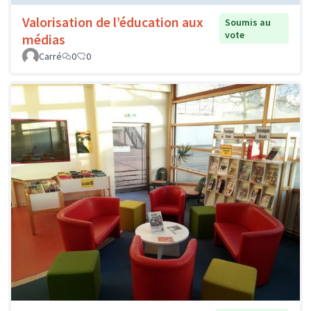
Valorisation de l’éducation aux
Soumis au
vote
médias
Carré
0
0