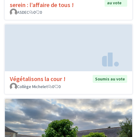
au vote
serein : l’affaire de tous !
ASDEC
0
0
Végétalisons la cour !
Soumis au vote
Collège Michelet
0
0