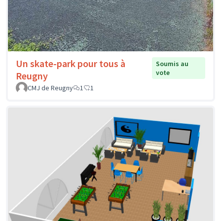
Un skate-park pour tous à
Soumis au
vote
Reugny
CMJ de Reugny
1
1