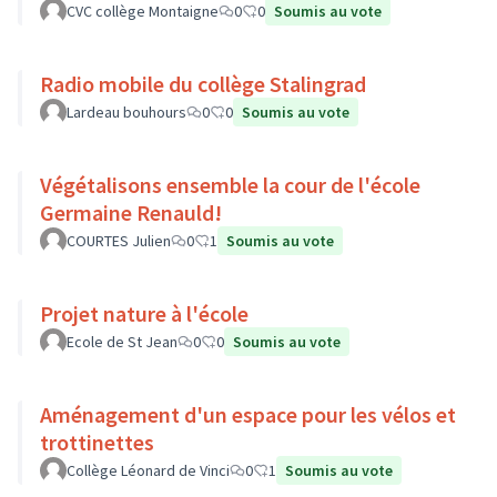
CVC collège Montaigne
0
0
Soumis au vote
Radio mobile du collège Stalingrad
Lardeau bouhours
0
0
Soumis au vote
Végétalisons ensemble la cour de l'école
Germaine Renauld!
COURTES Julien
0
1
Soumis au vote
Projet nature à l'école
Ecole de St Jean
0
0
Soumis au vote
Aménagement d'un espace pour les vélos et
trottinettes
Collège Léonard de Vinci
0
1
Soumis au vote