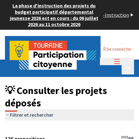
La phase d'instruction des projets du
budget participatif départemental
-
Instruction
jeunesse 2026 est en cours : du 06 juillet
2026 au 11 octobre 2026
Se connecter
Menu princi
Budget Participatif JEUNESSE 2024
/
Menu p
💡 Consulter les projets déposés
💡 Consulter les projets
déposés
Filtrer et rechercher
136 propositions