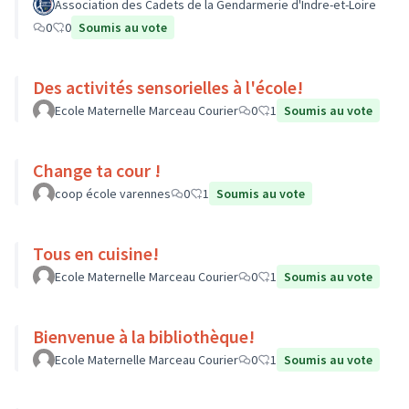
Association des Cadets de la Gendarmerie d'Indre-et-Loire
0
0
Soumis au vote
Des activités sensorielles à l'école!
Ecole Maternelle Marceau Courier
0
1
Soumis au vote
Change ta cour !
coop école varennes
0
1
Soumis au vote
Tous en cuisine!
Ecole Maternelle Marceau Courier
0
1
Soumis au vote
Bienvenue à la bibliothèque!
Ecole Maternelle Marceau Courier
0
1
Soumis au vote