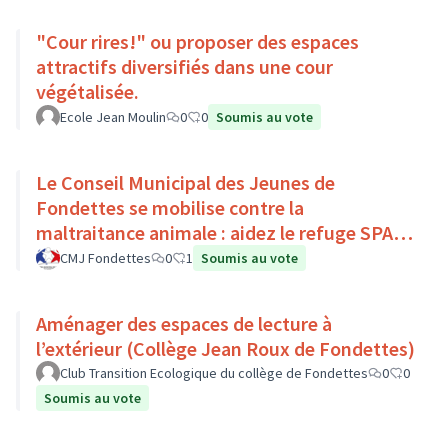
"Cour rires!" ou proposer des espaces
attractifs diversifiés dans une cour
végétalisée.
Ecole Jean Moulin
0
0
Soumis au vote
Le Conseil Municipal des Jeunes de
Fondettes se mobilise contre la
maltraitance animale : aidez le refuge SPA
de Luynes !
CMJ Fondettes
0
1
Soumis au vote
Aménager des espaces de lecture à
l’extérieur (Collège Jean Roux de Fondettes)
Club Transition Ecologique du collège de Fondettes
0
0
Soumis au vote