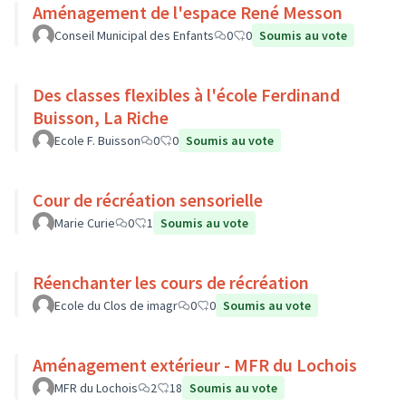
Aménagement de l'espace René Messon
Conseil Municipal des Enfants
0
0
Soumis au vote
Des classes flexibles à l'école Ferdinand
Buisson, La Riche
Ecole F. Buisson
0
0
Soumis au vote
Cour de récréation sensorielle
Marie Curie
0
1
Soumis au vote
Réenchanter les cours de récréation
Ecole du Clos de imagr
0
0
Soumis au vote
Aménagement extérieur - MFR du Lochois
MFR du Lochois
2
18
Soumis au vote