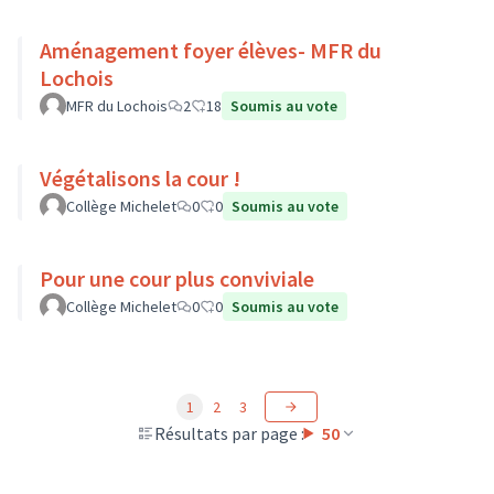
Aménagement foyer élèves- MFR du
Lochois
MFR du Lochois
2
18
Soumis au vote
Végétalisons la cour !
Collège Michelet
0
0
Soumis au vote
Pour une cour plus conviviale
Collège Michelet
0
0
Soumis au vote
1
2
3
Résultats par page :
50