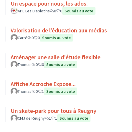
Un espace pour nous, les ados.
APE Les Diablotins
0
0
Soumis au vote
Valorisation de l’éducation aux médias
Carré
0
0
Soumis au vote
Aménager une salle d'étude flexible
Thomas
0
0
Soumis au vote
Affiche Accroche Expose...
Thomas
0
1
Soumis au vote
Un skate-park pour tous à Reugny
CMJ de Reugny
1
1
Soumis au vote