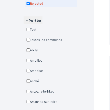
Rejected
Portée
Tout
Toutes les communes
Abilly
Ambillou
Amboise
Anché
Antogny-le-Tillac
Artannes-sur-Indre