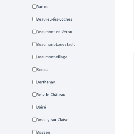
Barrou
Beaulieu-lès-Loches
Beaumont-en-Véron
Beaumont-Louestault
Beaumont-Village
Benais
Berthenay
Betz-le-Château
Bléré
Bossay-sur-Claise
Bossée