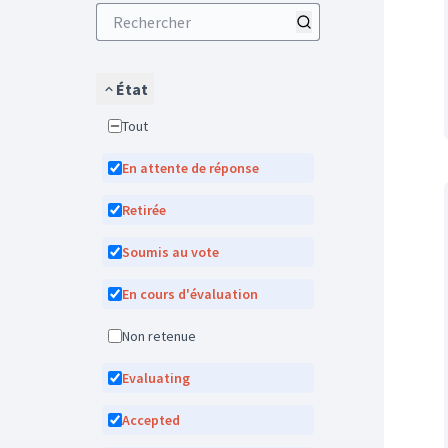
État
Tout
En attente de réponse
Retirée
Soumis au vote
En cours d'évaluation
Non retenue
Evaluating
Accepted