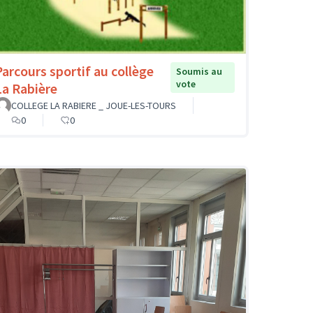
Parcours sportif au collège
Soumis au
vote
La Rabière
COLLEGE LA RABIERE _ JOUE-LES-TOURS
0
0