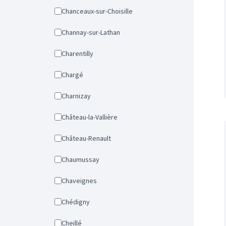
Chanceaux-sur-Choisille
Channay-sur-Lathan
Charentilly
Chargé
Charnizay
Château-la-Vallière
Château-Renault
Chaumussay
Chaveignes
Chédigny
Cheillé