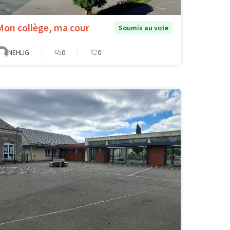
Mon collège, ma cour
Soumis au vote
NEHLIG
0
0