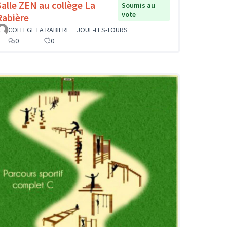
Salle ZEN au collège La
Soumis au
vote
Rabière
COLLEGE LA RABIERE _ JOUE-LES-TOURS
0
0