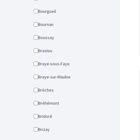
Bourgueil
Bournan
Boussay
Braslou
Braye-sous-Faye
Braye-sur-Maulne
Brèches
Bréhémont
Bridoré
Brizay