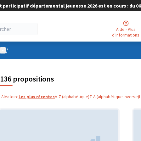
 participatif départemental jeunesse 2026 est en cours : du 06 
Aide - Plus
d'informations
Menu utilisateur
/
136 propositions
Aléatoire
Les plus récentes
A-Z (alphabétique)
Z-A (alphabétique inverse)