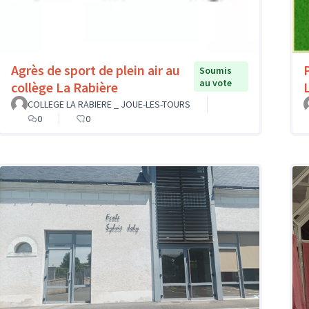
Agrès de sport de plein air au
Soumis
au vote
collège La Rabière
COLLEGE LA RABIERE _ JOUE-LES-TOURS
0
0