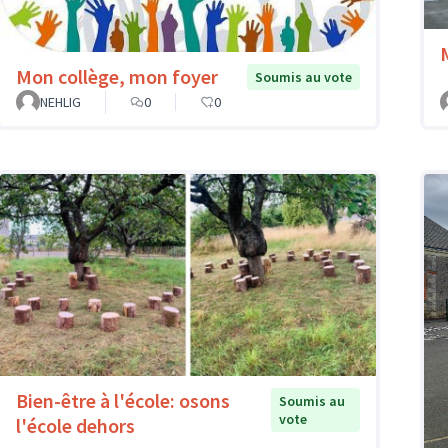
Mon collège, mon foyer
Soumis au vote
NEHLIG
0
0
Bien-être à l'école: osons
Soumis au
vote
l'école dehors