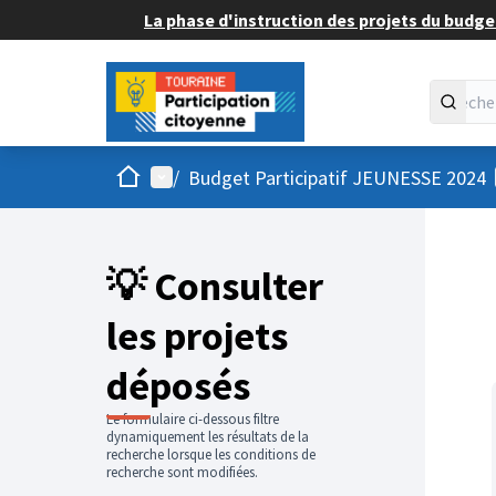
La phase d'instruction des projets du budget
Accueil
Menu principal
/
Budget Participatif JEUNESSE 2024
💡 Consulter
les projets
déposés
Le formulaire ci-dessous filtre
dynamiquement les résultats de la
recherche lorsque les conditions de
recherche sont modifiées.