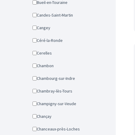
Bueil-en-Touraine
Candes-Saint-Martin
Cangey
Céré-la-Ronde
Cerelles
Chambon
Chambourg-sur-Indre
Chambray-lès-Tours
Champigny-sur-Veude
Chançay
Chanceaux-près-Loches