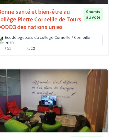
Bonne santé et bien-être au
Soumis
au vote
collège Pierre Corneille de Tours
#ODD3 des nations unies
Ecodélégué.e.s du collège Corneille / Corneille
2030
1
20