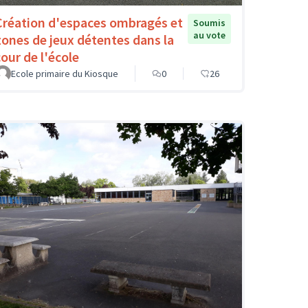
Création d'espaces ombragés et
Soumis
au vote
zones de jeux détentes dans la
cour de l'école
Ecole primaire du Kiosque
0
26