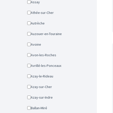
Assay
Athée-sur-Cher
Autrèche
Auzouer-en-Touraine
Avoine
Avon-les-Roches
Avrillé-les-Ponceaux
Azay-le-Rideau
Azay-sur-Cher
Azay-sur-Indre
Ballan-Miré