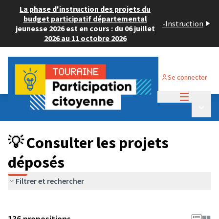
La phase d'instruction des projets du
budget participatif départemental
-
Instruction
jeunesse 2026 est en cours : du 06 juillet
2026 au 11 octobre 2026
Se connecter
Menu princi
Budget Participatif JEUNESSE 2024
/
Menu p
💡 Consulter les projets déposés
💡 Consulter les projets
déposés
Filtrer et rechercher
136 propositions