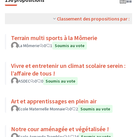
Classement des propositions par :
Terrain multi sports à la Mômerie
La Mômerie
0
1
Soumis au vote
Vivre et entretenir un climat scolaire serein :
l’affaire de tous !
ASDEC
0
0
Soumis au vote
Art et apprentissages en plein air
Ecole Maternelle Monnaie
0
2
Soumis au vote
Notre cour aménagée et végétalisée !
Ecole Armande Tremblay
1
24
Soumis au vote