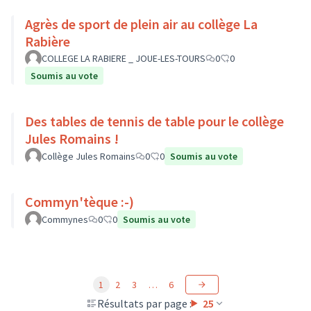
Agrès de sport de plein air au collège La
Rabière
COLLEGE LA RABIERE _ JOUE-LES-TOURS
0
0
Soumis au vote
Des tables de tennis de table pour le collège
Jules Romains !
Collège Jules Romains
0
0
Soumis au vote
Commyn'tèque :-)
Commynes
0
0
Soumis au vote
1
2
3
…
6
Résultats par page :
25