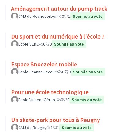
Aménagement autour du pump track
CMJ de Rochecorbon
0
1
Soumis au vote
Du sport et du numérique à l'école !
Ecole SEDC
0
0
Soumis au vote
Espace Snoezelen mobile
Ecole Jeanne Lecourt
0
0
Soumis au vote
Pour une école technologique
Ecole Vincent Gérard
0
0
Soumis au vote
Un skate-park pour tous à Reugny
CMJ de Reugny
1
1
Soumis au vote