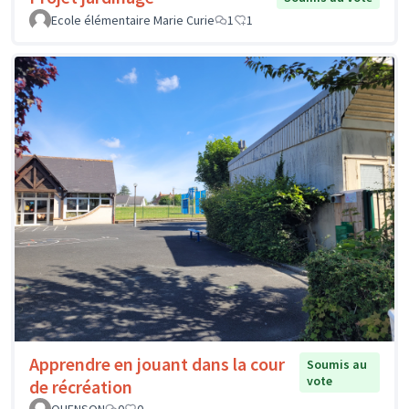
Ecole élémentaire Marie Curie
1
1
Apprendre en jouant dans la cour
Soumis au
vote
de récréation