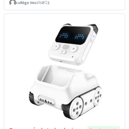
collège Vinci
0
1