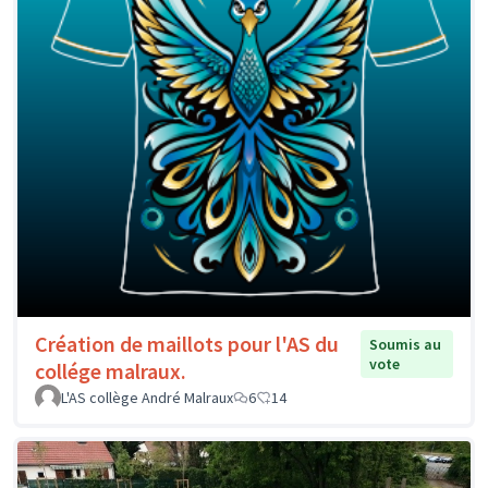
Création de maillots pour l'AS du
Soumis au
vote
collége malraux.
L'AS collège André Malraux
6
14