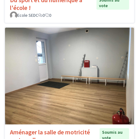
Soumis au
vote
l'école !
Ecole SEDC
0
0
Aménager la salle de motricité
Soumis au
vote