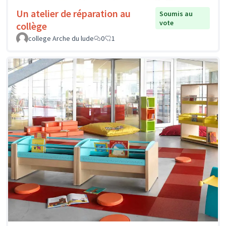
Un atelier de réparation au
Soumis au
vote
collège
college Arche du lude
0
1