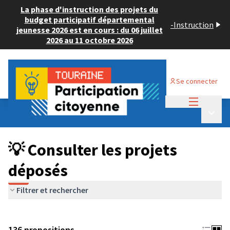
La phase d'instruction des projets du
budget participatif départemental
-
Instruction
jeunesse 2026 est en cours : du 06 juillet
2026 au 11 octobre 2026
Se connecter
Menu princi
Budget Participatif JEUNESSE 2024
/
Menu p
💡 Consulter les projets déposés
💡 Consulter les projets
déposés
Filtrer et rechercher
136 propositions