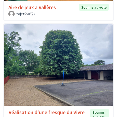
Aire de jeux a Vallères
Soumis au vote
Projet
0
2
Réalisation d'une fresque du Vivre
Soumis
au vote