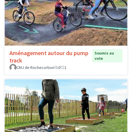
Aménagement autour du pump
Soumis au
vote
track
CMJ de Rochecorbon
0
1