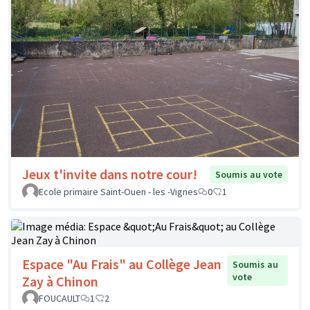
Jeux t'invite dans notre cour!
Soumis au vote
Ecole primaire Saint-Ouen - les -Vignes
0
1
Espace "Au Frais" au Collège Jean
Soumis au
vote
Zay à Chinon
FOUCAULT
1
2