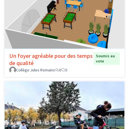
Un foyer agréable pour des temps
Soumis au
vote
de qualité
Collège Jules Romains
0
0