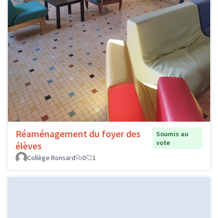
Réaménagement du foyer des
Soumis au
vote
élèves
Collège Ronsard
0
1