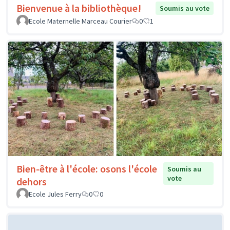
Bienvenue à la bibliothèque!
Soumis au vote
Ecole Maternelle Marceau Courier
0
1
Bien-être à l'école: osons l'école
Soumis au
vote
dehors
Ecole Jules Ferry
0
0