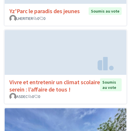
Yz'Parc le paradis des jeunes
Soumis au vote
LHERITIER
0
0
Vivre et entretenir un climat scolaire
Soumis
au vote
serein : l’affaire de tous !
ASDEC
0
0