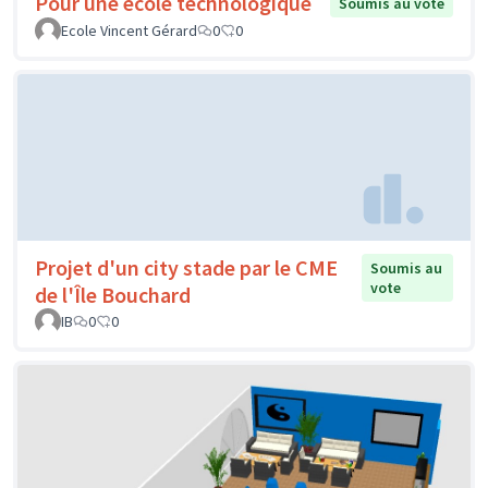
Pour une école technologique
Soumis au vote
Ecole Vincent Gérard
0
0
Projet d'un city stade par le CME
Soumis au
vote
de l'Île Bouchard
IB
0
0