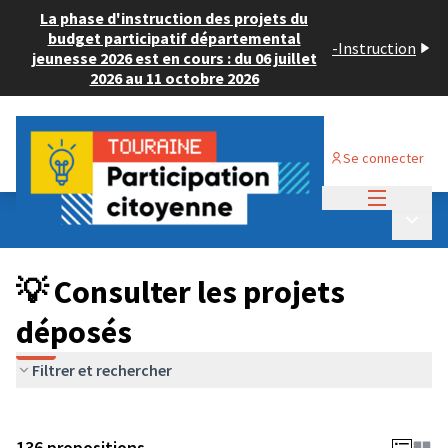
La phase d'instruction des projets du
budget participatif départemental
-
Instruction
jeunesse 2026 est en cours : du 06 juillet
2026 au 11 octobre 2026
Se connecter
Menu princi
Budget Participatif JEUNESSE 2024
/
Menu p
💡 Consulter les projets déposés
💡 Consulter les projets
déposés
Filtrer et rechercher
136 propositions