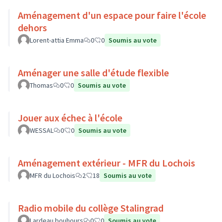
Aménagement d'un espace pour faire l'école
dehors
Lorent-attia Emma
0
0
Soumis au vote
Aménager une salle d'étude flexible
Thomas
0
0
Soumis au vote
Jouer aux échec à l'école
WESSAL
0
0
Soumis au vote
Aménagement extérieur - MFR du Lochois
MFR du Lochois
2
18
Soumis au vote
Radio mobile du collège Stalingrad
Lardeau bouhours
0
0
Soumis au vote