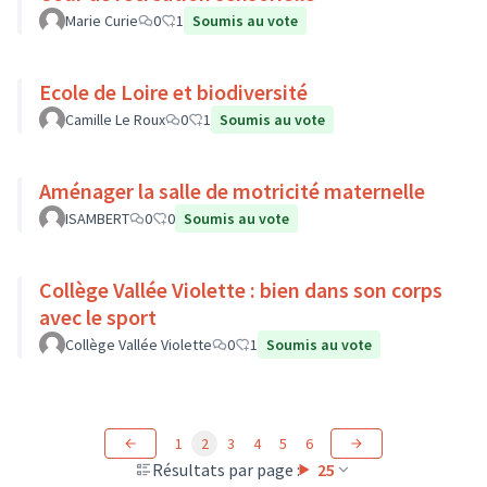
Marie Curie
0
1
Soumis au vote
Ecole de Loire et biodiversité
Camille Le Roux
0
1
Soumis au vote
Aménager la salle de motricité maternelle
ISAMBERT
0
0
Soumis au vote
Collège Vallée Violette : bien dans son corps
avec le sport
Collège Vallée Violette
0
1
Soumis au vote
1
2
3
4
5
6
Résultats par page :
25