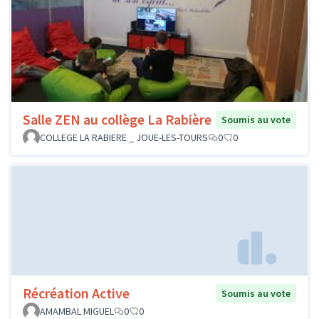
Salle ZEN au collège La Rabière
Soumis au vote
COLLEGE LA RABIERE _ JOUE-LES-TOURS
0
0
Récréation Active
Soumis au vote
AMAMBAL MIGUEL
0
0