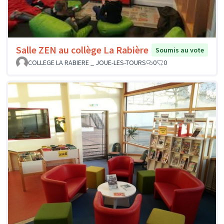
Salle ZEN au collège La Rabière
Soumis au vote
COLLEGE LA RABIERE _ JOUE-LES-TOURS
0
0