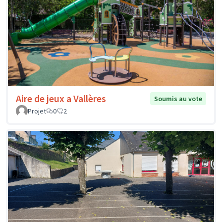
Aire de jeux a Vallères
Soumis au vote
Projet
0
2