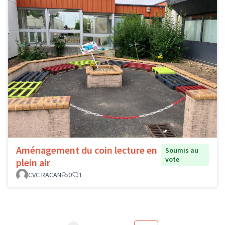
Aménagement du coin lecture en
Soumis au
vote
plein air
CVC RACAN
0
1