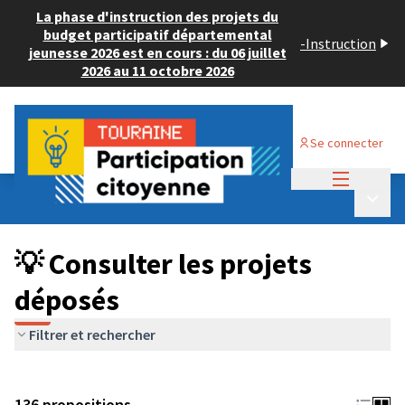
La phase d'instruction des projets du
budget participatif départemental
-
Instruction
jeunesse 2026 est en cours : du 06 juillet
2026 au 11 octobre 2026
Se connecter
Menu princi
Budget Participatif JEUNESSE 2024
/
Menu p
💡 Consulter les projets déposés
💡 Consulter les projets
déposés
Filtrer et rechercher
136 propositions