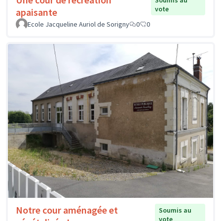
Soumis au
vote
apaisante
Ecole Jacqueline Auriol de Sorigny
0
0
Notre cour aménagée et
Soumis au
vote