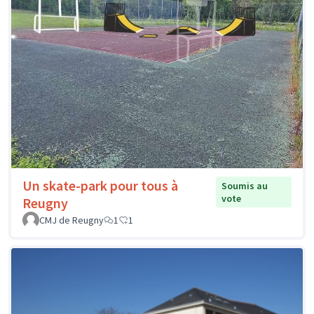
Un skate-park pour tous à
Soumis au
vote
Reugny
CMJ de Reugny
1
1