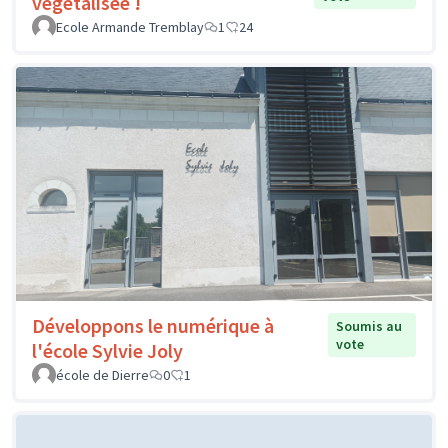
végétalisée !
Ecole Armande Tremblay
1
24
Développons le numérique à
Soumis au
vote
l'école Sylvie Joly
école de Dierre
0
1