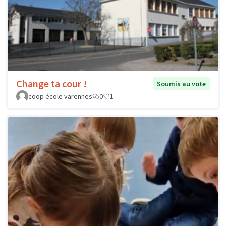
Change ta cour !
Soumis au vote
coop école varennes
0
1