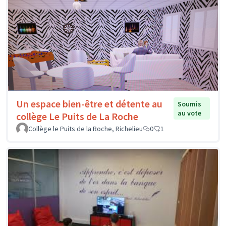
Un espace bien-être et détente au
Soumis
au vote
collège Le Puits de La Roche
Collège le Puits de la Roche, Richelieu
0
1