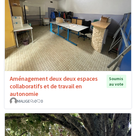
Aménagement deux deux espaces
Soumis
au vote
collaboratifs et de travail en
autonomie
MALIGE
0
0