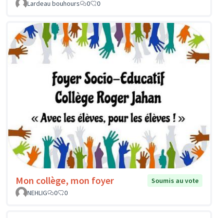
Lardeau bouhours
0
0
Mon collège, mon foyer
Soumis au vote
NEHLIG
0
0