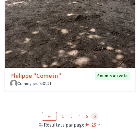
Philippe "Come in"
Soumis au vote
Commynes
0
1
1
…
4
5
6
Résultats par page :
25