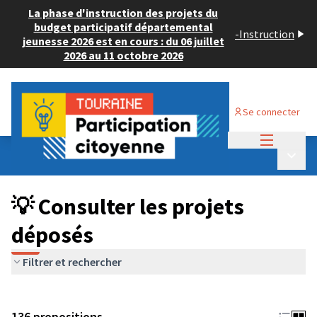
La phase d'instruction des projets du
budget participatif départemental
-
Instruction
jeunesse 2026 est en cours : du 06 juillet
2026 au 11 octobre 2026
Se connecter
Menu princi
Budget Participatif JEUNESSE 2024
/
Menu p
💡 Consulter les projets déposés
💡 Consulter les projets
déposés
Filtrer et rechercher
136 propositions