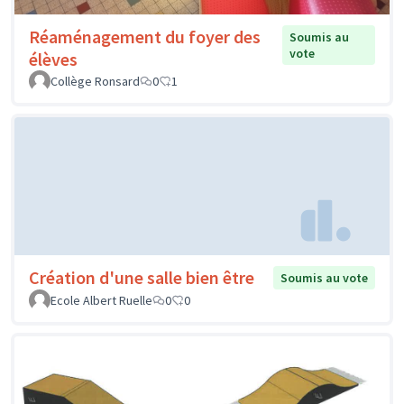
Réaménagement du foyer des
Soumis au
vote
élèves
Collège Ronsard
0
1
Création d'une salle bien être
Soumis au vote
Ecole Albert Ruelle
0
0