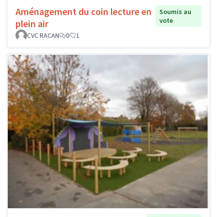
Aménagement du coin lecture en
Soumis au
vote
plein air
CVC RACAN
0
1