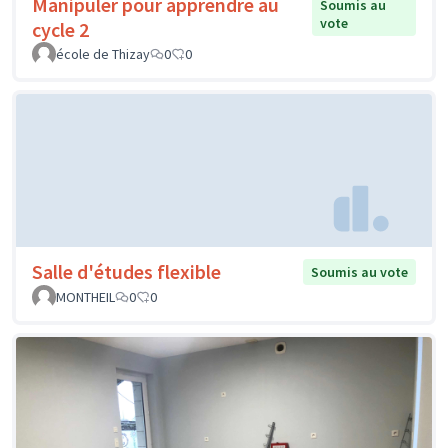
Manipuler pour apprendre au
Soumis au
vote
cycle 2
école de Thizay
0
0
Salle d'études flexible
Soumis au vote
MONTHEIL
0
0