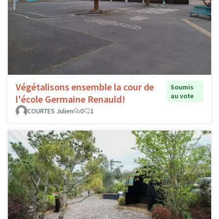
Végétalisons ensemble la cour de
Soumis
au vote
l'école Germaine Renauld!
COURTES Julien
0
1