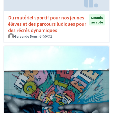
Du matériel sportif pour nos jeunes
Soumis
au vote
élèves et des parcours ludiques pour
des récrés dynamiques
Gersende Dominé
0
2