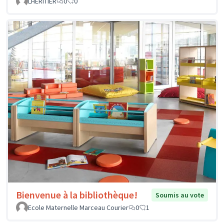
LHERITIER
0
0
Bienvenue à la bibliothèque!
Soumis au vote
Ecole Maternelle Marceau Courier
0
1