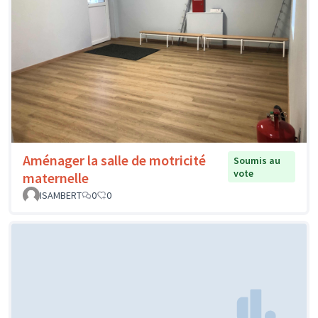
Aménager la salle de motricité
Soumis au
vote
maternelle
ISAMBERT
0
0