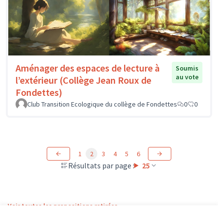
Aménager des espaces de lecture à
Soumis
au vote
l’extérieur (Collège Jean Roux de
Fondettes)
Club Transition Ecologique du collège de Fondettes
0
0
1
2
3
4
5
6
Résultats par page :
25
Voir toutes les propositions retirées