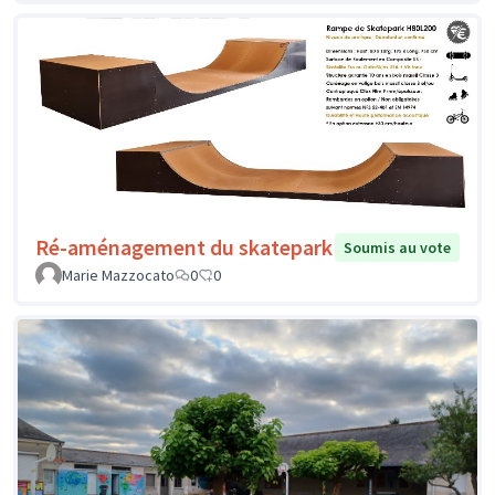
Ré-aménagement du skatepark
Soumis au vote
Marie Mazzocato
0
0