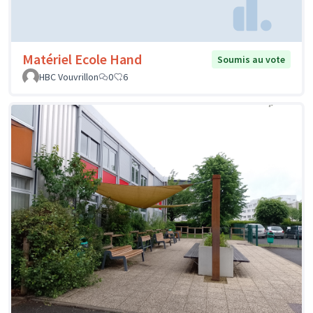
Matériel Ecole Hand
Soumis au vote
HBC Vouvrillon
0
6