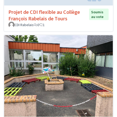
Projet de CDI flexible au Collège
Soumis
au vote
François Rabelais de Tours
CDI Rabelais
0
1