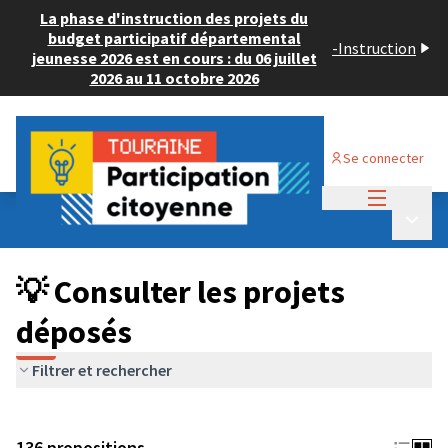
La phase d'instruction des projets du
budget participatif départemental
-
Instruction
jeunesse 2026 est en cours : du 06 juillet
2026 au 11 octobre 2026
Se connecter
Menu princi
Budget Participatif JEUNESSE 2024
/
Menu p
💡 Consulter les projets déposés
💡 Consulter les projets
déposés
Filtrer et rechercher
136 propositions