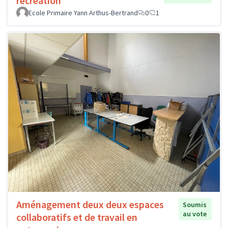
récréation
Ecole Primaire Yann Arthus-Bertrand
0
1
Aménagement deux deux espaces
Soumis
au vote
collaboratifs et de travail en