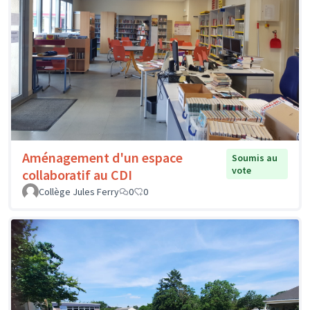
Aménagement d'un espace
Soumis au
vote
collaboratif au CDI
Collège Jules Ferry
0
0