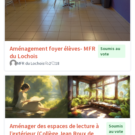
Aménagement foyer élèves- MFR
Soumis au
vote
du Lochois
MFR du Lochois
2
18
Aménager des espaces de lecture à
Soumis
au vote
l’extérieur (Collège Jean Roux de