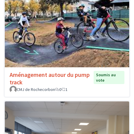
Aménagement autour du pump
Soumis au
vote
track
CMJ de Rochecorbon
0
1