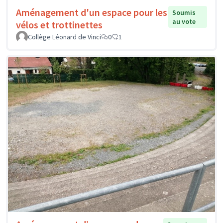
Aménagement d'un espace pour les
Soumis
au vote
vélos et trottinettes
Collège Léonard de Vinci
0
1