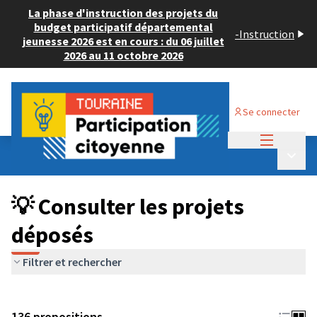
La phase d'instruction des projets du
budget participatif départemental
-
Instruction
jeunesse 2026 est en cours : du 06 juillet
2026 au 11 octobre 2026
Se connecter
Menu princi
Budget Participatif JEUNESSE 2024
/
Menu p
💡 Consulter les projets déposés
💡 Consulter les projets
déposés
Filtrer et rechercher
136 propositions