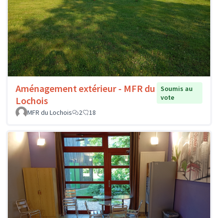
Aménagement extérieur - MFR du
Soumis au
vote
Lochois
MFR du Lochois
2
18