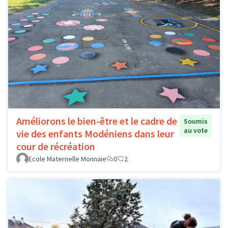
Améliorons le bien-être et le cadre de
Soumis
au vote
vie des enfants Modéniens dans leur
cour de récréation
Ecole Maternelle Monnaie
0
2