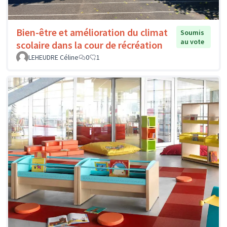
Bien-être et amélioration du climat
Soumis
au vote
scolaire dans la cour de récréation
LEHEUDRE Céline
0
1