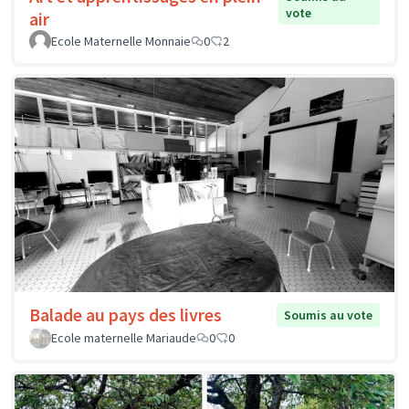
vote
air
Ecole Maternelle Monnaie
0
2
Balade au pays des livres
Soumis au vote
Ecole maternelle Mariaude
0
0