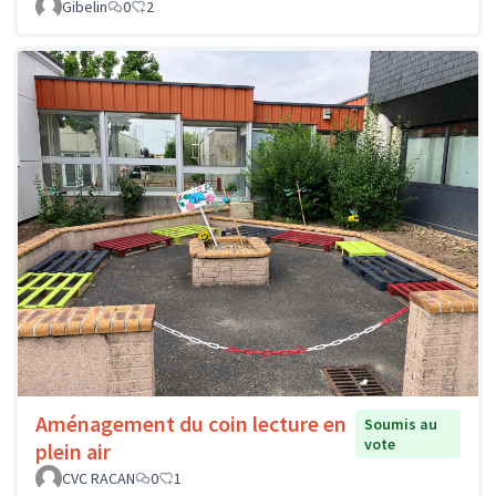
Gibelin
0
2
Aménagement du coin lecture en
Soumis au
vote
plein air
CVC RACAN
0
1