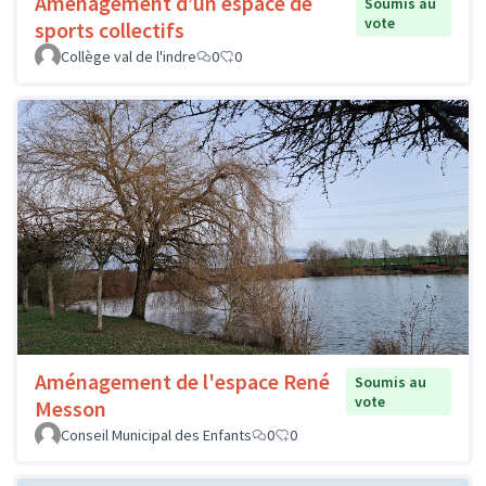
Aménagement d’un espace de
Soumis au
vote
sports collectifs
Collège val de l'indre
0
0
Aménagement de l'espace René
Soumis au
vote
Messon
Conseil Municipal des Enfants
0
0