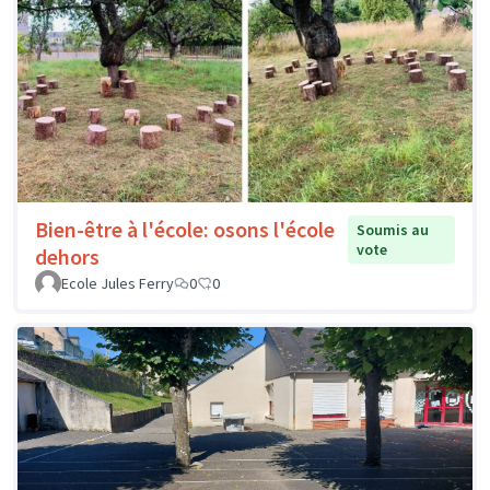
Bien-être à l'école: osons l'école
Soumis au
vote
dehors
Ecole Jules Ferry
0
0