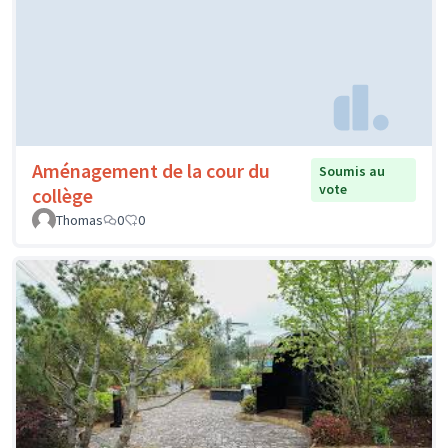
Aménagement de la cour du
Soumis au
vote
collège
Thomas
0
0