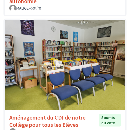
autonomie
MALIGE
0
0
Aménagement du CDI de notre
Soumis
au vote
Collège pour tous les Elèves