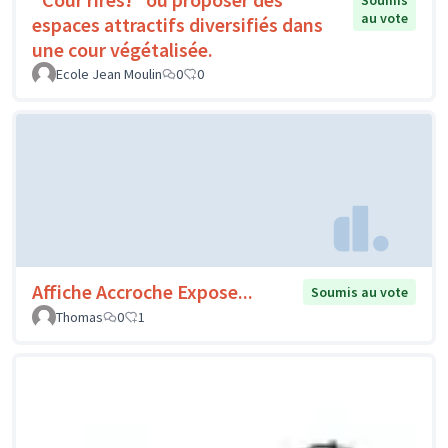
Soumis
au vote
espaces attractifs diversifiés dans
une cour végétalisée.
Ecole Jean Moulin
0
0
Affiche Accroche Expose...
Soumis au vote
Thomas
0
1