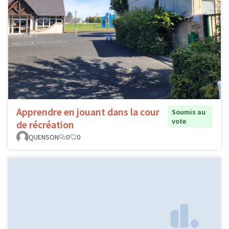
Apprendre en jouant dans la cour
Soumis au
vote
de récréation
QUENSON
0
0