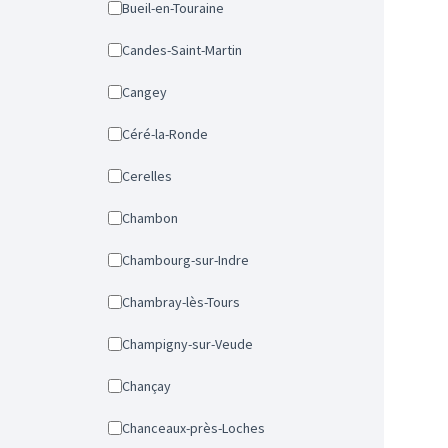
Bueil-en-Touraine
Candes-Saint-Martin
Cangey
Céré-la-Ronde
Cerelles
Chambon
Chambourg-sur-Indre
Chambray-lès-Tours
Champigny-sur-Veude
Chançay
Chanceaux-près-Loches