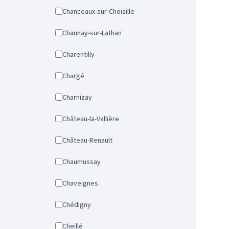
Chanceaux-sur-Choisille
Channay-sur-Lathan
Charentilly
Chargé
Charnizay
Château-la-Vallière
Château-Renault
Chaumussay
Chaveignes
Chédigny
Cheillé