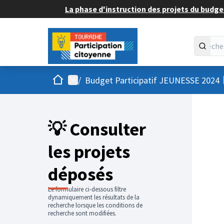
La phase d'instruction des projets du budget
Accueil
Menu principal
/
Budget Participatif JEUNESSE 2024
💡 Consulter
les projets
déposés
Le formulaire ci-dessous filtre
dynamiquement les résultats de la
recherche lorsque les conditions de
recherche sont modifiées.