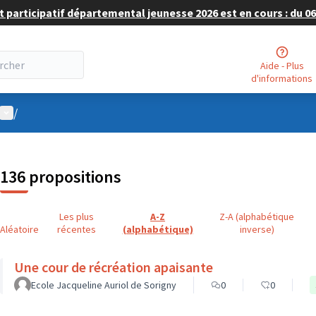
 participatif départemental jeunesse 2026 est en cours : du 06 
Aide - Plus
d'informations
Menu utilisateur
/
136 propositions
Les plus
A-Z
Z-A (alphabétique
Aléatoire
récentes
(alphabétique)
inverse)
Une cour de récréation apaisante
Ecole Jacqueline Auriol de Sorigny
0
0