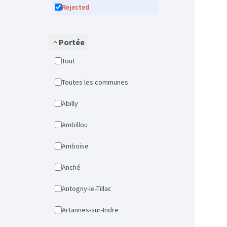
Rejected
Portée
Tout
Toutes les communes
Abilly
Ambillou
Amboise
Anché
Antogny-le-Tillac
Artannes-sur-Indre