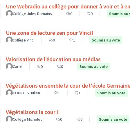
Une Webradio au collège pour donner à voir et à e
Collège Jules Romains
0
0
Soumis au 
Une zone de lecture zen pour Vinci!
collège Vinci
0
1
Soumis au vote
Valorisation de l’éducation aux médias
Carré
0
0
Soumis au vote
Végétalisons ensemble la cour de l'école Germain
COURTES Julien
0
1
Soumis au vote
Végétalisons la cour !
Collège Michelet
0
0
Soumis au vote