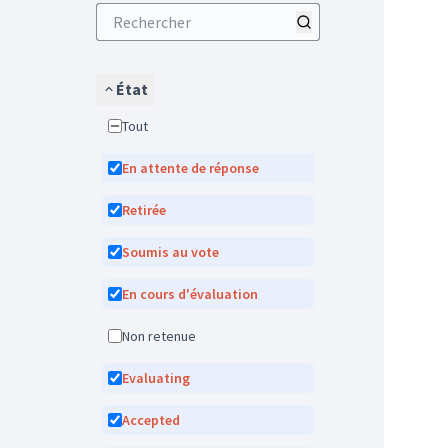
État
Tout
En attente de réponse
Retirée
Soumis au vote
En cours d'évaluation
Non retenue
Evaluating
Accepted