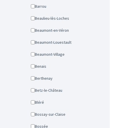
Barrou
Beaulieu-lès-Loches
Beaumont-en-Véron
Beaumont-Louestault
Beaumont-Village
Benais
Berthenay
Betz-le-Château
Bléré
Bossay-sur-Claise
Bossée