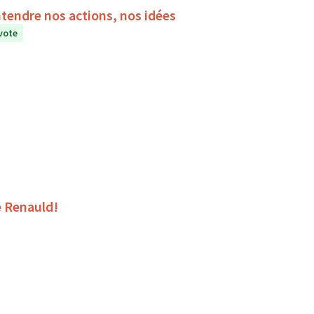
ntendre nos actions, nos idées
vote
e Renauld!