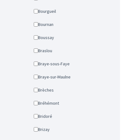
Bourgueil
Bournan
Boussay
Braslou
Braye-sous-Faye
Braye-sur-Maulne
Brèches
Bréhémont
Bridoré
Brizay