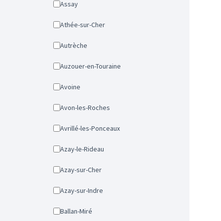
Assay
Athée-sur-Cher
Autrèche
Auzouer-en-Touraine
Avoine
Avon-les-Roches
Avrillé-les-Ponceaux
Azay-le-Rideau
Azay-sur-Cher
Azay-sur-Indre
Ballan-Miré