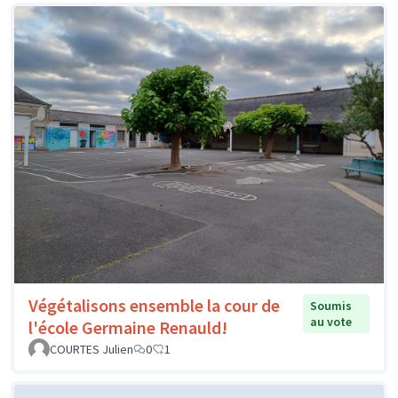
Végétalisons ensemble la cour de
Soumis
au vote
l'école Germaine Renauld!
COURTES Julien
0
1