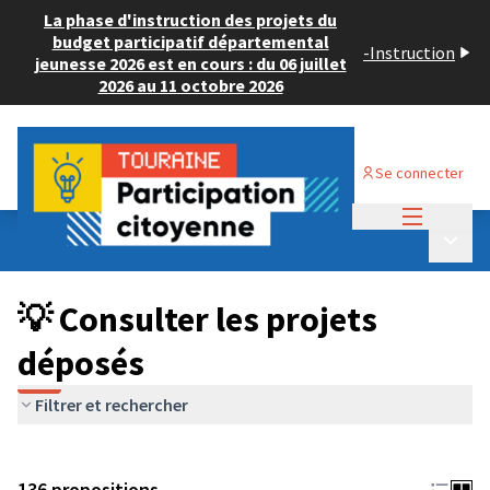
La phase d'instruction des projets du
budget participatif départemental
-
Instruction
jeunesse 2026 est en cours : du 06 juillet
2026 au 11 octobre 2026
Se connecter
Menu princi
Budget Participatif JEUNESSE 2024
/
Menu p
💡 Consulter les projets déposés
💡 Consulter les projets
déposés
Filtrer et rechercher
136 propositions