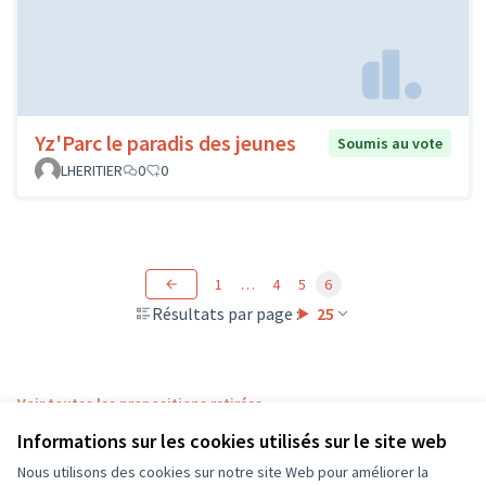
Yz'Parc le paradis des jeunes
Soumis au vote
LHERITIER
0
0
1
…
4
5
6
Résultats par page :
25
Voir toutes les propositions retirées
Informations sur les cookies utilisés sur le site web
Nous utilisons des cookies sur notre site Web pour améliorer la
Conditions d'utilisation