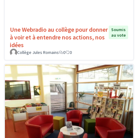
Une Webradio au collège pour donner
Soumis
au vote
à voir et à entendre nos actions, nos
idées
Collège Jules Romains
0
0