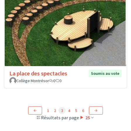
La place des spectacles
Soumis au vote
Collège Montrésor
0
0
1
2
3
4
5
6
Résultats par page :
25