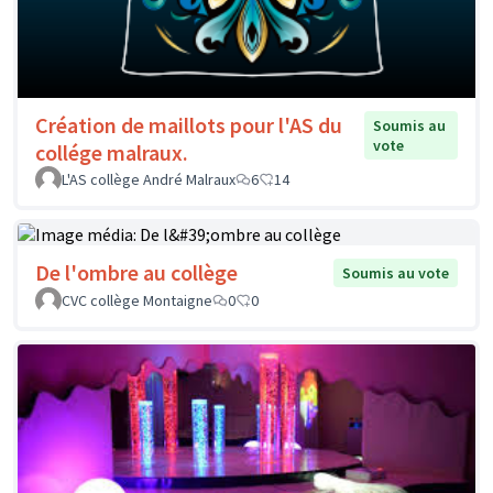
Création de maillots pour l'AS du
Soumis au
vote
collége malraux.
L'AS collège André Malraux
6
14
De l'ombre au collège
Soumis au vote
CVC collège Montaigne
0
0