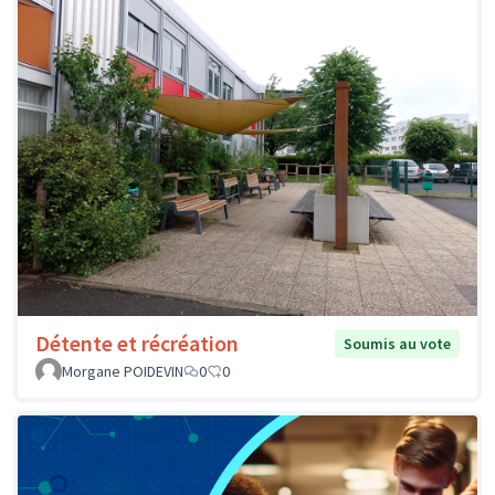
Détente et récréation
Soumis au vote
Morgane POIDEVIN
0
0