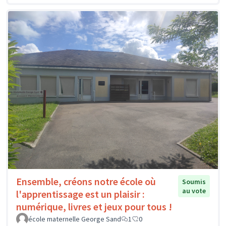
Ensemble, créons notre école où
Soumis
au vote
l'apprentissage est un plaisir :
numérique, livres et jeux pour tous !
école maternelle George Sand
1
0