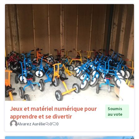
Jeux et matériel numérique pour
Soumis
au vote
apprendre et se divertir
Alvarez Aurélie
0
0