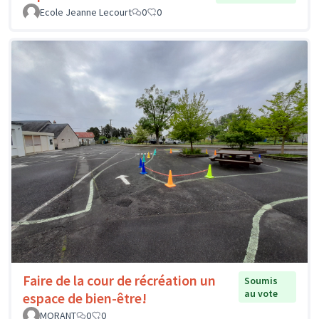
Ecole Jeanne Lecourt
0
0
Faire de la cour de récréation un
Soumis
au vote
espace de bien-être!
MORANT
0
0