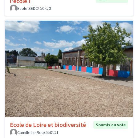
l'école !
Ecole SEDC
0
0
Ecole de Loire et biodiversité
Soumis au vote
Camille Le Roux
0
1