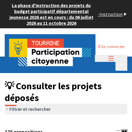
La phase d'instruction des projets du
budget participatif départemental
-
Instruction
jeunesse 2026 est en cours : du 06 juillet
2026 au 11 octobre 2026
Se connecter
Menu princi
Budget Participatif JEUNESSE 2024
/
Menu p
💡 Consulter les projets déposés
💡 Consulter les projets
déposés
Filtrer et rechercher
136 propositions