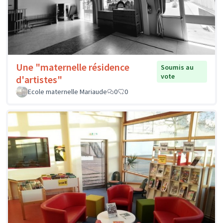
Une "maternelle résidence
Soumis au
vote
d'artistes"
Ecole maternelle Mariaude
0
0