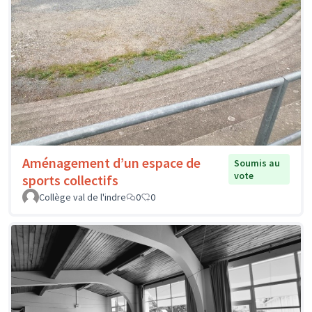
Aménagement d’un espace de
Soumis au
vote
sports collectifs
Collège val de l'indre
0
0