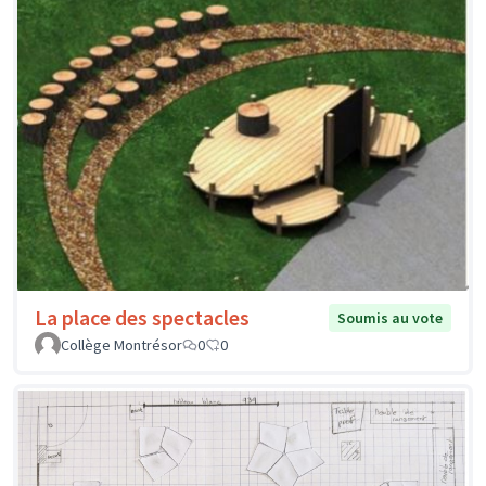
La place des spectacles
Soumis au vote
Collège Montrésor
0
0