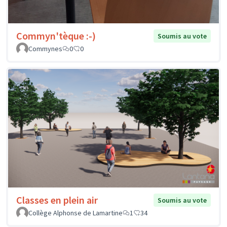
Commyn'tèque :-)
Soumis au vote
Commynes
0
0
Classes en plein air
Soumis au vote
Collège Alphonse de Lamartine
1
34