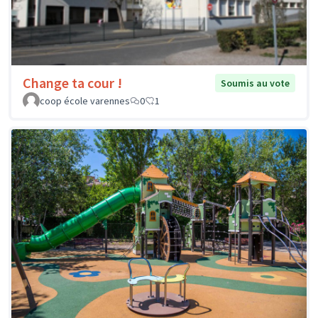
Change ta cour !
Soumis au vote
coop école varennes
0
1