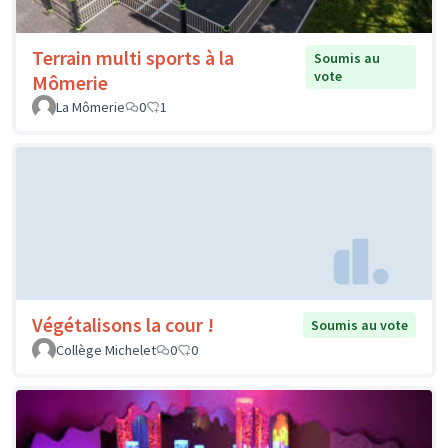
Terrain multi sports à la
Soumis au
vote
Mômerie
La Mômerie
0
1
Végétalisons la cour !
Soumis au vote
Collège Michelet
0
0