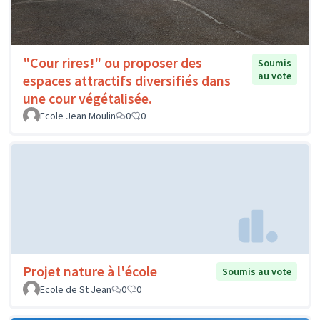
"Cour rires!" ou proposer des
Soumis
au vote
espaces attractifs diversifiés dans
une cour végétalisée.
Ecole Jean Moulin
0
0
Projet nature à l'école
Soumis au vote
Ecole de St Jean
0
0