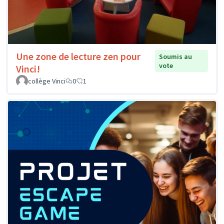
Une zone de lecture zen pour
Soumis au
vote
Vinci!
collège Vinci
0
1