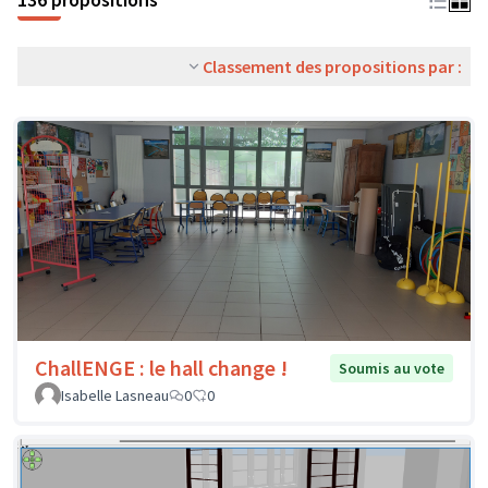
Classement des propositions par :
ChallENGE : le hall change !
Soumis au vote
Isabelle Lasneau
0
0