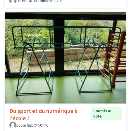
Lorent-attia Emma
0
0
Du sport et du numérique à
Soumis au
vote
l'école !
Ecole SEDC
0
0