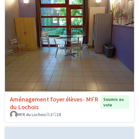
Aménagement foyer élèves- MFR
Soumis au
vote
du Lochois
MFR du Lochois
2
18