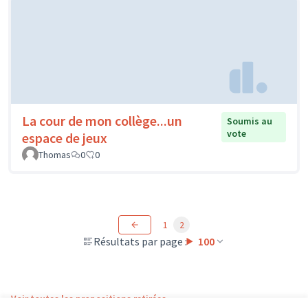
La cour de mon collège...un
Soumis au
vote
espace de jeux
Thomas
0
0
1
2
Résultats par page :
100
Voir toutes les propositions retirées