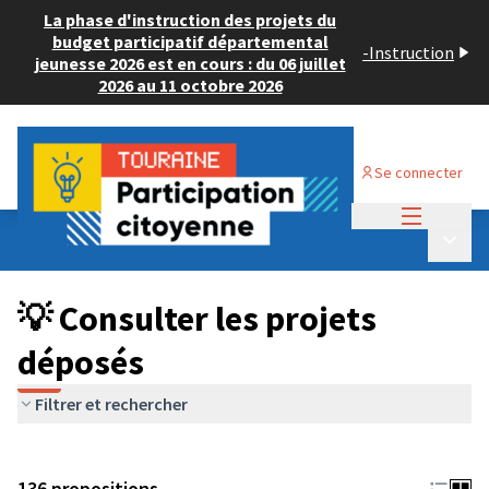
La phase d'instruction des projets du
budget participatif départemental
-
Instruction
jeunesse 2026 est en cours : du 06 juillet
2026 au 11 octobre 2026
Se connecter
Menu princi
Budget Participatif JEUNESSE 2024
/
Menu p
💡 Consulter les projets déposés
💡 Consulter les projets
déposés
Filtrer et rechercher
136 propositions