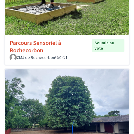
Parcours Sensoriel à
Soumis au
vote
Rochecorbon
CMJ de Rochecorbon
0
1