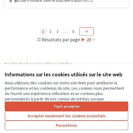
Ecole Primaire Yann Arthus-Bertrand
0
1
1
2
3
…
6
Résultats par page :
25
Voir toutes les propositions retirées
Informations sur les cookies utilisés sur le site web
Nous utilisons des cookies sur notre site Web pour améliorer la
Conditions d'utilisation
performance et les contenus du site. Les cookies nous permettent
Paramètres des cookies
de fournir une expérience utilisateur et un contenu plus
CD37 sur X
CD37 sur Facebook
CD37 sur Instagram
CD37 sur YouTube
personnalisés à partir de nos canaux de médias sociaux.
(Lien externe)
(Lien externe)
(Lien externe)
(Lien externe)
Tout accepter
Accepter seulement les cookies essentiels
Licence Cre
(Lien extern
Paramètres
(Lien externe)
Site réalisé grâce au
logiciel libre Decidim
.
(Lien externe)