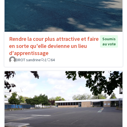
Rendre la cour plus attractive et faire
Soumis
au vote
en sorte qu'elle devienne un lieu
d'apprentissage
DROT sandrine
1
64