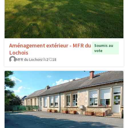
Aménagement extérieur - MFR du
Soumis au
vote
Lochois
MFR du Lochois
2
18