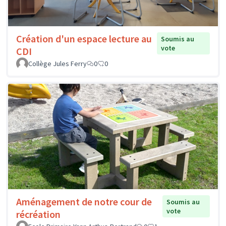
Création d'un espace lecture au
Soumis au
vote
CDI
Collège Jules Ferry
0
0
Aménagement de notre cour de
Soumis au
vote
récréation