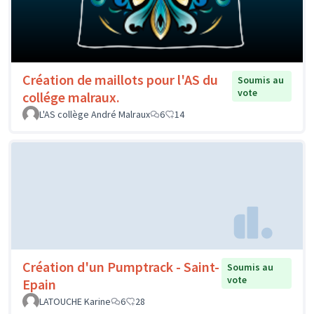
Création de maillots pour l'AS du
Soumis au
vote
collége malraux.
L'AS collège André Malraux
6
14
Création d'un Pumptrack - Saint-
Soumis au
vote
Epain
LATOUCHE Karine
6
28