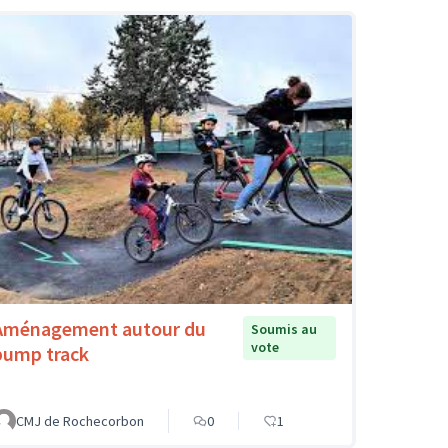
Aménagement autour du
Soumis au
vote
pump track
CMJ de Rochecorbon
0
1