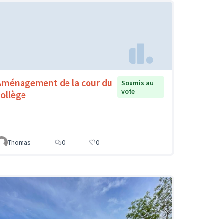
Aménagement de la cour du
Soumis au
vote
collège
Thomas
0
0