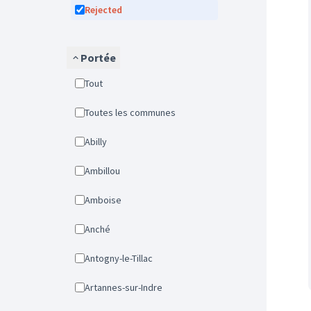
Rejected
Portée
Tout
Toutes les communes
Abilly
Ambillou
Amboise
Anché
Antogny-le-Tillac
Artannes-sur-Indre