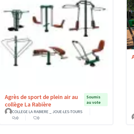
A
Agrès de sport de plein air au
Soumis
au vote
collège La Rabière
COLLEGE LA RABIERE _ JOUE-LES-TOURS
0
0