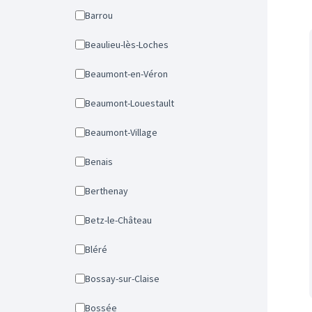
Barrou
Beaulieu-lès-Loches
Beaumont-en-Véron
Beaumont-Louestault
Beaumont-Village
Benais
Berthenay
Betz-le-Château
Bléré
Bossay-sur-Claise
Bossée