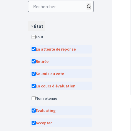
État
Tout
En attente de réponse
Retirée
Soumis au vote
En cours d'évaluation
Non retenue
Evaluating
Accepted