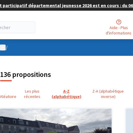
 participatif départemental jeunesse 2026 est en cours : du 06 
Aide - Plus
d'informations
Menu utilisateur
/
136 propositions
Les plus
A-Z
Z-A (alphabétique
Aléatoire
récentes
(alphabétique)
inverse)