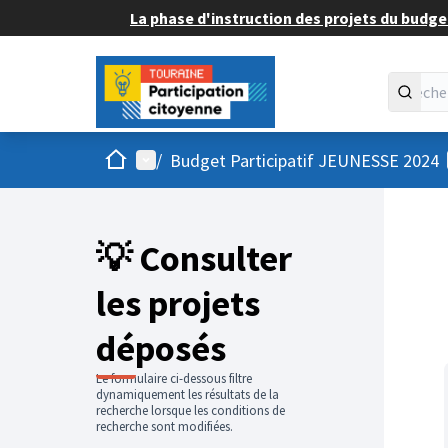
La phase d'instruction des projets du budget
Accueil
Menu principal
/
Budget Participatif JEUNESSE 2024
💡 Consulter
les projets
déposés
Le formulaire ci-dessous filtre
dynamiquement les résultats de la
recherche lorsque les conditions de
recherche sont modifiées.