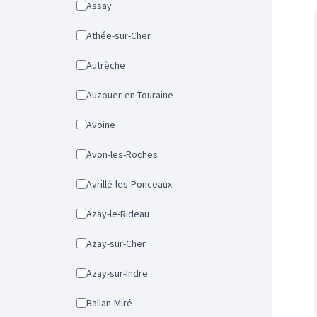
Assay
Athée-sur-Cher
Autrèche
Auzouer-en-Touraine
Avoine
Avon-les-Roches
Avrillé-les-Ponceaux
Azay-le-Rideau
Azay-sur-Cher
Azay-sur-Indre
Ballan-Miré