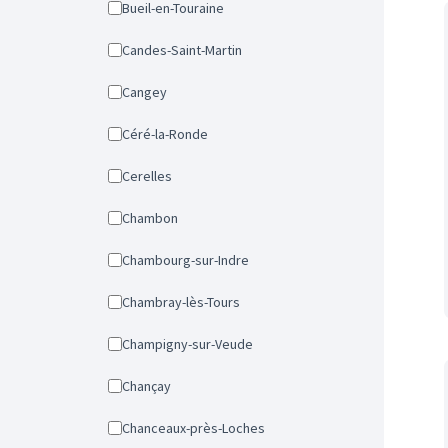
Bueil-en-Touraine
Candes-Saint-Martin
Cangey
Céré-la-Ronde
Cerelles
Chambon
Chambourg-sur-Indre
Chambray-lès-Tours
Champigny-sur-Veude
Chançay
Chanceaux-près-Loches