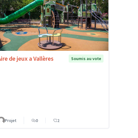
ire de jeux a Vallères
Soumis au vote
Projet
0
2