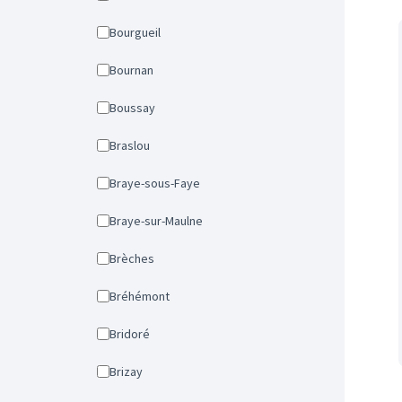
Bourgueil
Bournan
Boussay
Braslou
Braye-sous-Faye
Braye-sur-Maulne
Brèches
Bréhémont
Bridoré
Brizay