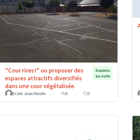
"Cour rires!" ou proposer des
Soumis
au vote
espaces attractifs diversifiés
dans une cour végétalisée.
Ecole Jean Moulin
0
0