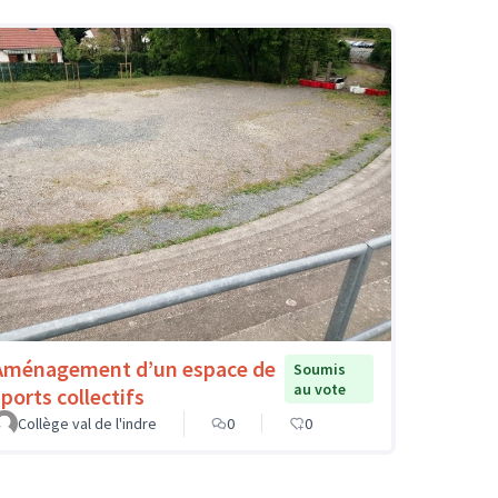
Aménagement d’un espace de
Soumis
au vote
sports collectifs
Collège val de l'indre
0
0