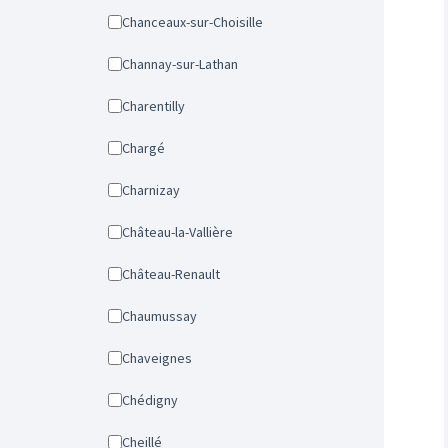
Chanceaux-sur-Choisille
Channay-sur-Lathan
Charentilly
Chargé
Charnizay
Château-la-Vallière
Château-Renault
Chaumussay
Chaveignes
Chédigny
Cheillé