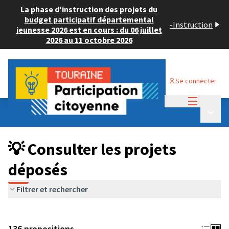
La phase d'instruction des projets du
budget participatif départemental
-
Instruction
jeunesse 2026 est en cours : du 06 juillet
2026 au 11 octobre 2026
Se connecter
Menu princi
Budget Participatif JEUNESSE 2024
/
Menu p
💡 Consulter les projets déposés
💡 Consulter les projets
déposés
Filtrer et rechercher
136 propositions