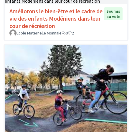
Améliorons le bien-être et le cadre de
Soumis
au vote
vie des enfants Modéniens dans leur
cour de récréation
Ecole Maternelle Monnaie
0
2