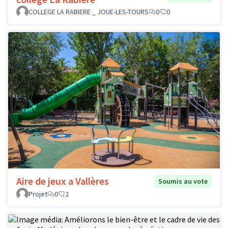
COLLEGE LA RABIERE _ JOUE-LES-TOURS
0
0
Aire de jeux a Vallères
Soumis au vote
Projet
0
2