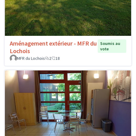
Aménagement extérieur - MFR du
Soumis au
vote
Lochois
MFR du Lochois
2
18