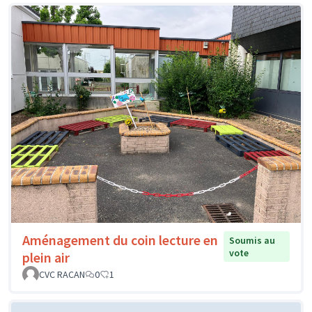
Aménagement du coin lecture en
Soumis au
vote
plein air
CVC RACAN
0
1