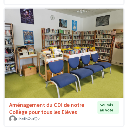
Aménagement du CDI de notre
Soumis
au vote
Collège pour tous les Elèves
Gibelin
0
2