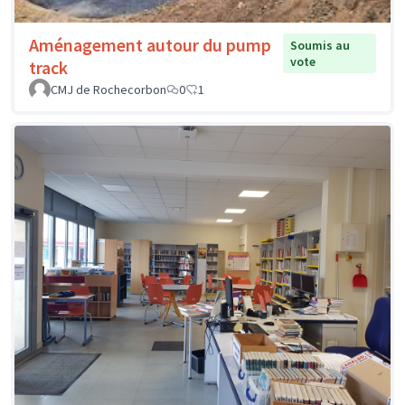
Aménagement autour du pump
Soumis au
vote
track
CMJ de Rochecorbon
0
1