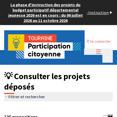
La phase d'instruction des projets du
budget participatif départemental
-
Instruction
jeunesse 2026 est en cours : du 06 juillet
2026 au 11 octobre 2026
Se connecter
Menu princi
Budget Participatif JEUNESSE 2024
/
Menu p
💡 Consulter les projets déposés
💡 Consulter les projets
déposés
Filtrer et rechercher
136 propositions