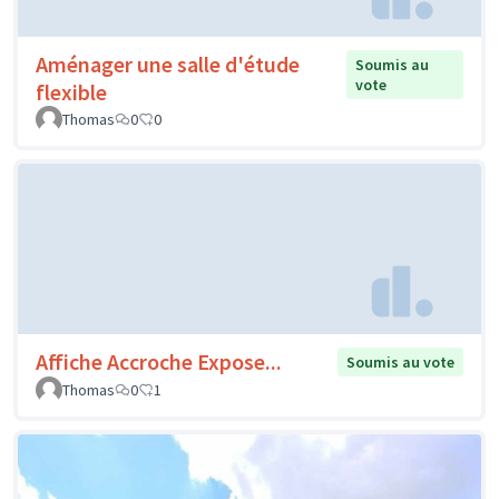
Aménager une salle d'étude
Soumis au
vote
flexible
Thomas
0
0
Affiche Accroche Expose...
Soumis au vote
Thomas
0
1