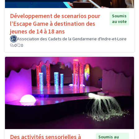
Développement de scenarios pour
Soumis
au vote
l’Escape Game à destination des
jeunes de 14 à 18 ans
Association des Cadets de la Gendarmerie d'Indre-et-Loire
0
0
Des activités sensorielles à
Soumis au