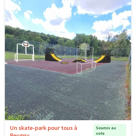
Un skate-park pour tous à
Soumis au
vote
Reugny