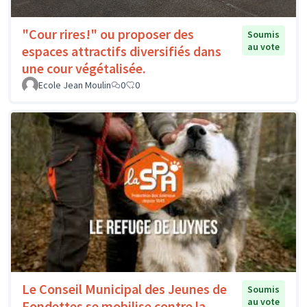
"Cour rires!" ou proposer des
Soumis
au vote
espaces attractifs diversifiés dans
une cour végétalisée.
Ecole Jean Moulin
0
0
Le Conseil Municipal des Jeunes de
Soumis
au vote
Fondettes se mobilise contre la