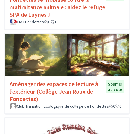
maltraitance animale : aidez le refuge
SPA de Luynes !
CMJ Fondettes
0
1
Aménager des espaces de lecture à
Soumis
au vote
l’extérieur (Collège Jean Roux de
Fondettes)
Club Transition Ecologique du collège de Fondettes
0
0