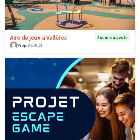
Aire de jeux a Vallères
Soumis au vote
Projet
0
2