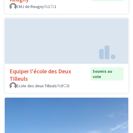
CMJ de Reugny
1
1
Equiper l'école des Deux
Soumis au
vote
Tilleuls
Ecole des deux Tilleuls
0
0