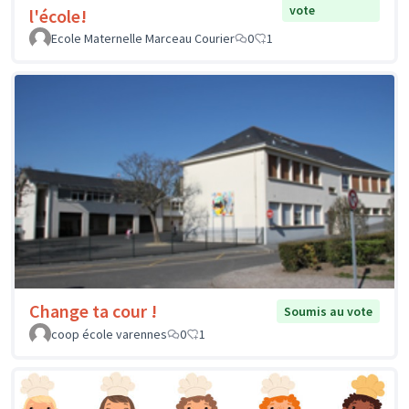
vote
l'école!
Ecole Maternelle Marceau Courier
0
1
Change ta cour !
Soumis au vote
coop école varennes
0
1