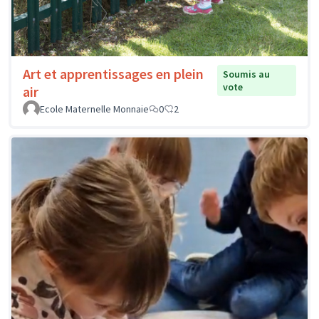
Art et apprentissages en plein
Soumis au
vote
air
Ecole Maternelle Monnaie
0
2