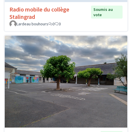
Radio mobile du collège
Soumis au
vote
Stalingrad
Lardeau bouhours
0
0