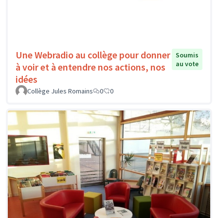
Une Webradio au collège pour donner
Soumis
au vote
à voir et à entendre nos actions, nos
idées
Collège Jules Romains
0
0