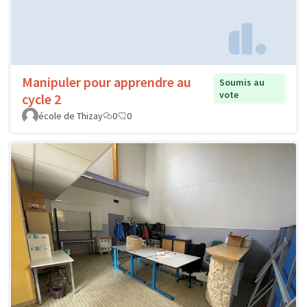
Manipuler pour apprendre au
Soumis au
vote
cycle 2
école de Thizay
0
0