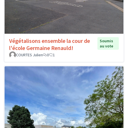
Végétalisons ensemble la cour de
Soumis
au vote
l'école Germaine Renauld!
COURTES Julien
0
1