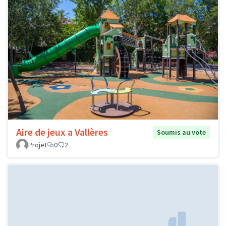
Aire de jeux a Vallères
Soumis au vote
Projet
0
2