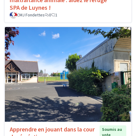
SPA de Luynes !
CMJ Fondettes
0
1
Apprendre en jouant dans la cour
Soumis au
vote