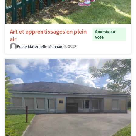
Art et apprentissages en plein
Soumis au
vote
air
Ecole Maternelle Monnaie
0
2