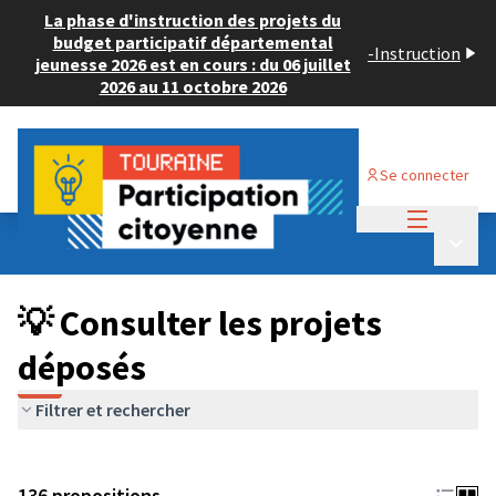
La phase d'instruction des projets du
budget participatif départemental
-
Instruction
jeunesse 2026 est en cours : du 06 juillet
2026 au 11 octobre 2026
Se connecter
Menu princi
Budget Participatif JEUNESSE 2024
/
Menu p
💡 Consulter les projets déposés
💡 Consulter les projets
déposés
Filtrer et rechercher
136 propositions