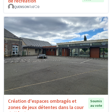
de récréation
QUENSON
0
0
Création d'espaces ombragés et
Soumis
au vote
zones de jeux détentes dans la cour