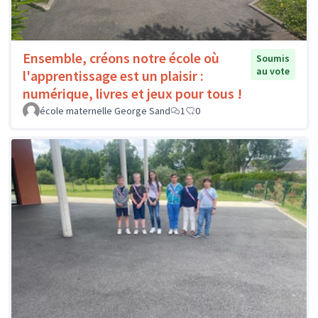
Ensemble, créons notre école où
Soumis
au vote
l'apprentissage est un plaisir :
numérique, livres et jeux pour tous !
école maternelle George Sand
1
0