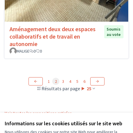
Aménagement deux deux espaces
Soumis
au vote
collaboratifs et de travail en
autonomie
MALIGE
0
0
1
2
3
4
5
6
Résultats par page :
25
Voir toutes les propositions retirées
Informations sur les cookies utilisés sur le site web
Nous utilisons des cookies sur notre site Web pour améliorer la