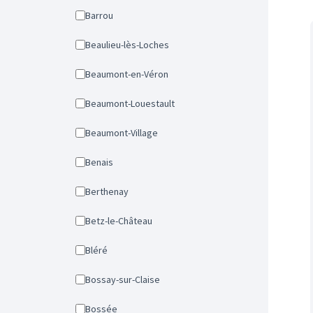
Barrou
Beaulieu-lès-Loches
Beaumont-en-Véron
Beaumont-Louestault
Beaumont-Village
Benais
Berthenay
Betz-le-Château
Bléré
Bossay-sur-Claise
Bossée