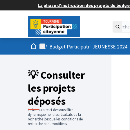
La phase d'instruction des projets du budget
Accueil
Menu principal
/
Budget Participatif JEUNESSE 2024
💡 Consulter
les projets
déposés
Le formulaire ci-dessous filtre
dynamiquement les résultats de la
recherche lorsque les conditions de
recherche sont modifiées.