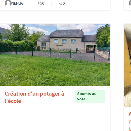
NEHLIG
0
0
Création d'un potager à
Soumis au
vote
l'école