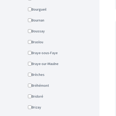
Bourgueil
Bournan
Boussay
Braslou
Braye-sous-Faye
Braye-sur-Maulne
Brèches
Bréhémont
Bridoré
Brizay