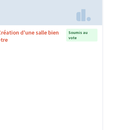
Création d'une salle bien
Soumis au
vote
être