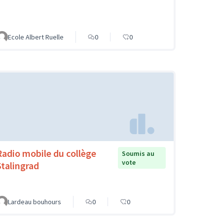
Ecole Albert Ruelle
0
0
Radio mobile du collège
Soumis au
vote
Stalingrad
Lardeau bouhours
0
0