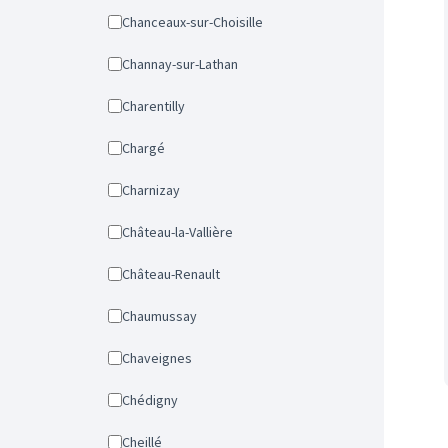
Chanceaux-sur-Choisille
Channay-sur-Lathan
Charentilly
Chargé
Charnizay
Château-la-Vallière
Château-Renault
Chaumussay
Chaveignes
Chédigny
Cheillé