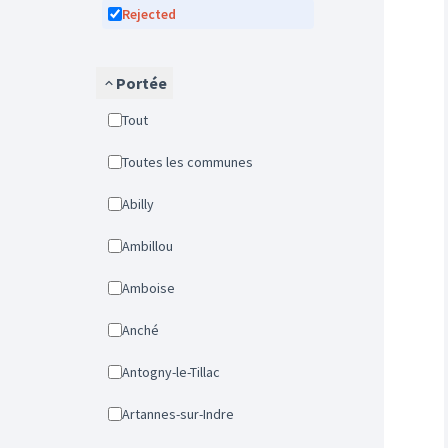
Rejected
Portée
Tout
Toutes les communes
Abilly
Ambillou
Amboise
Anché
Antogny-le-Tillac
Artannes-sur-Indre