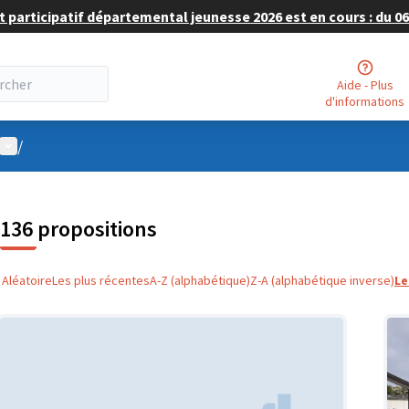
 participatif départemental jeunesse 2026 est en cours : du 06 
Aide - Plus
d'informations
Menu utilisateur
/
136 propositions
Aléatoire
Les plus récentes
A-Z (alphabétique)
Z-A (alphabétique inverse)
Le