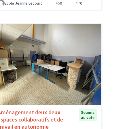
Ecole Jeanne Lecourt
0
0
Aménagement deux deux
Soumis
au vote
espaces collaboratifs et de
travail en autonomie