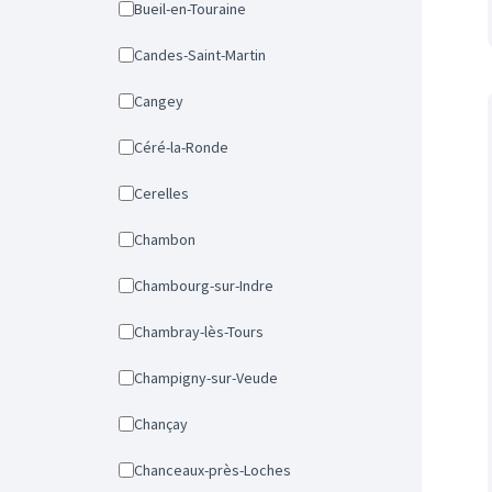
Bueil-en-Touraine
Candes-Saint-Martin
Cangey
Céré-la-Ronde
Cerelles
Chambon
Chambourg-sur-Indre
Chambray-lès-Tours
Champigny-sur-Veude
Chançay
Chanceaux-près-Loches