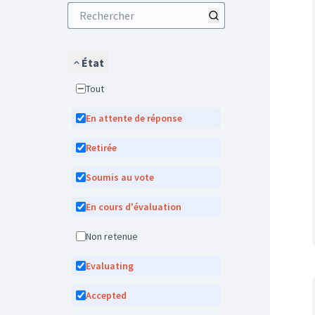
État
Tout
En attente de réponse
Retirée
Soumis au vote
En cours d'évaluation
Non retenue
Evaluating
Accepted