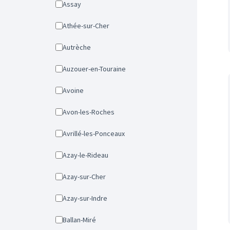
Assay
Athée-sur-Cher
Autrèche
Auzouer-en-Touraine
Avoine
Avon-les-Roches
Avrillé-les-Ponceaux
Azay-le-Rideau
Azay-sur-Cher
Azay-sur-Indre
Ballan-Miré