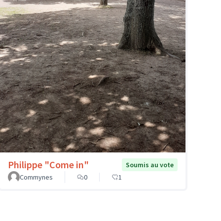
Philippe "Come in"
Soumis au vote
Commynes
0
1