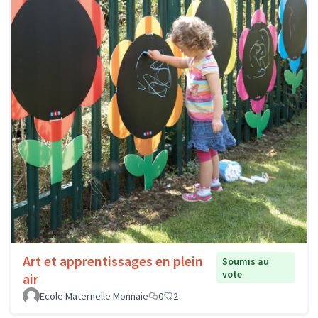
Art et apprentissages en plein
Soumis au
vote
air
Ecole Maternelle Monnaie
0
2