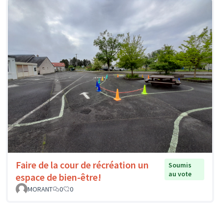
Faire de la cour de récréation un
Soumis
au vote
espace de bien-être!
MORANT
0
0