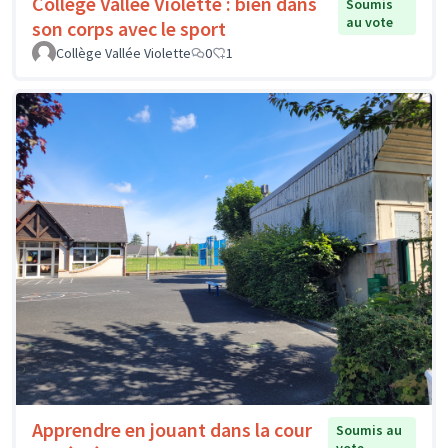
Collège Vallée Violette : bien dans
Soumis
au vote
son corps avec le sport
Collège Vallée Violette
0
1
Apprendre en jouant dans la cour
Soumis au
vote