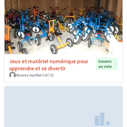
Jeux et matériel numérique pour
Soumis
au vote
apprendre et se divertir
Alvarez Aurélie
0
0