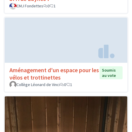
CMJ Fondettes
0
1
Aménagement d'un espace pour les
Soumis
au vote
vélos et trottinettes
Collège Léonard de Vinci
0
1