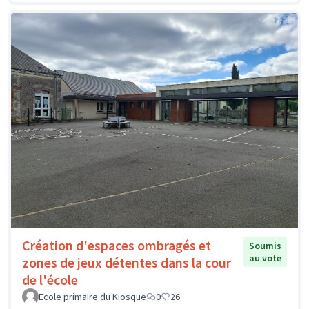
Création d'espaces ombragés et
Soumis
au vote
zones de jeux détentes dans la cour
de l'école
Ecole primaire du Kiosque
0
26