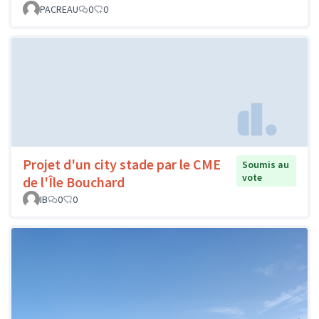
PACREAU
0
0
Projet d'un city stade par le CME
Soumis au
vote
de l'Île Bouchard
IB
0
0