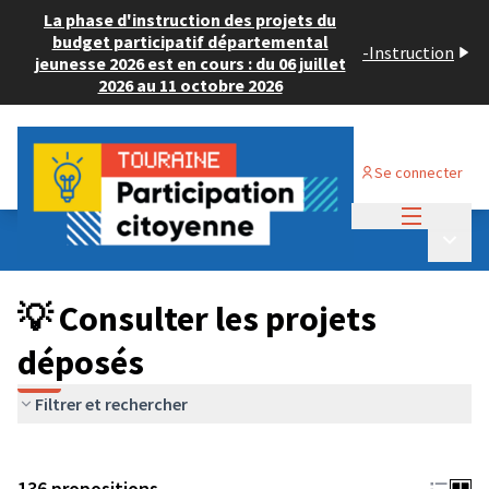
La phase d'instruction des projets du
budget participatif départemental
-
Instruction
jeunesse 2026 est en cours : du 06 juillet
2026 au 11 octobre 2026
Se connecter
Menu princi
Budget Participatif JEUNESSE 2024
/
Menu p
💡 Consulter les projets déposés
💡 Consulter les projets
déposés
Filtrer et rechercher
136 propositions