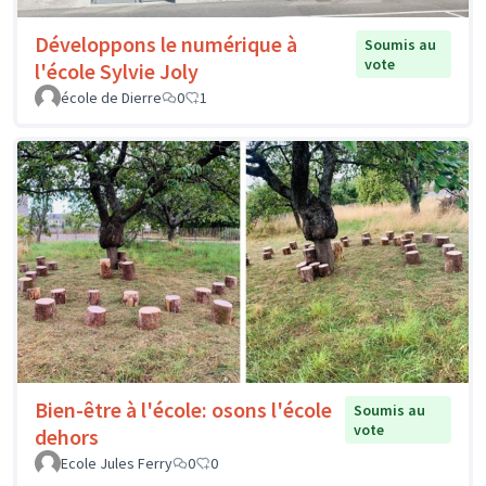
Développons le numérique à
Soumis au
vote
l'école Sylvie Joly
école de Dierre
0
1
Bien-être à l'école: osons l'école
Soumis au
vote
dehors
Ecole Jules Ferry
0
0