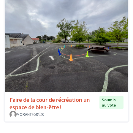
Faire de la cour de récréation un
Soumis
au vote
espace de bien-être!
MORANT
0
0