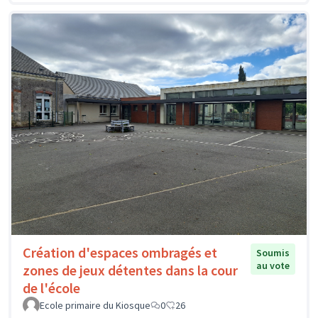
Création d'espaces ombragés et
Soumis
au vote
zones de jeux détentes dans la cour
de l'école
Ecole primaire du Kiosque
0
26