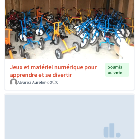
Jeux et matériel numérique pour
Soumis
au vote
apprendre et se divertir
Alvarez Aurélie
0
0