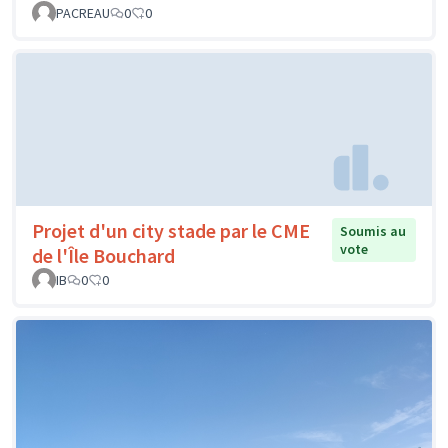
PACREAU
0
0
Projet d'un city stade par le CME
Soumis au
vote
de l'Île Bouchard
IB
0
0