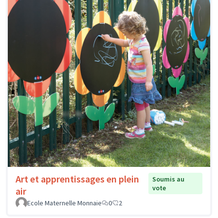
Art et apprentissages en plein
Soumis au
vote
air
Ecole Maternelle Monnaie
0
2