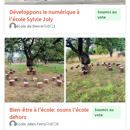
Développons le numérique à
Soumis au
vote
l'école Sylvie Joly
école de Dierre
0
1
Bien-être à l'école: osons l'école
Soumis au
vote
dehors
Ecole Jules Ferry
0
0