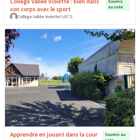
Collège Vallée Violette : bien dans
Soumis
au vote
son corps avec le sport
Collège Vallée Violette
0
1
Apprendre en jouant dans la cour
Soumis au
vote