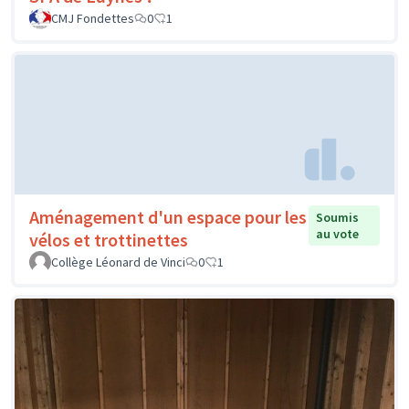
CMJ Fondettes
0
1
Aménagement d'un espace pour les
Soumis
au vote
vélos et trottinettes
Collège Léonard de Vinci
0
1