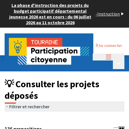
La phase d'instruction des projets du
budget participatif départemental
-
Instruction
jeunesse 2026 est en cours : du 06 juillet
2026 au 11 octobre 2026
Se connecter
Menu princi
Budget Participatif JEUNESSE 2024
/
Menu p
💡 Consulter les projets déposés
💡 Consulter les projets
déposés
Filtrer et rechercher
136 propositions