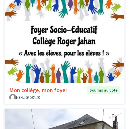
Mon collège, mon foyer
Soumis au vote
NEHLIG
0
0