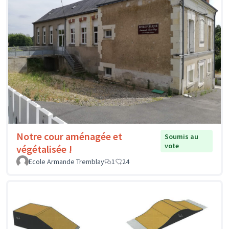
Notre cour aménagée et
Soumis au
vote
végétalisée !
Ecole Armande Tremblay
1
24