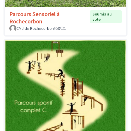
Parcours Sensoriel à
Soumis au
vote
Rochecorbon
CMJ de Rochecorbon
0
1