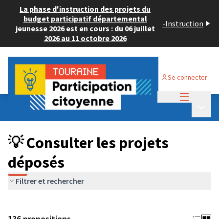
La phase d'instruction des projets du
budget participatif départemental
-
Instruction
jeunesse 2026 est en cours : du 06 juillet
2026 au 11 octobre 2026
Se connecter
Menu princi
Budget Participatif JEUNESSE 2024
/
Menu p
💡 Consulter les projets déposés
💡 Consulter les projets
déposés
Filtrer et rechercher
136 propositions