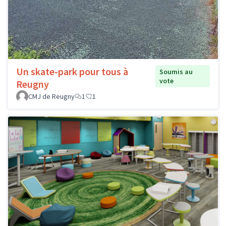
Un skate-park pour tous à
Soumis au
vote
Reugny
CMJ de Reugny
1
1