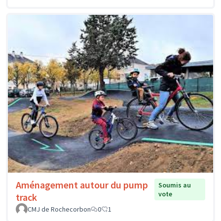
Aménagement autour du pump
Soumis au
vote
track
CMJ de Rochecorbon
0
1