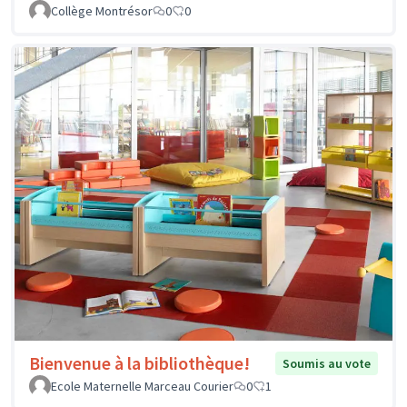
Collège Montrésor
0
0
Bienvenue à la bibliothèque!
Soumis au vote
Ecole Maternelle Marceau Courier
0
1