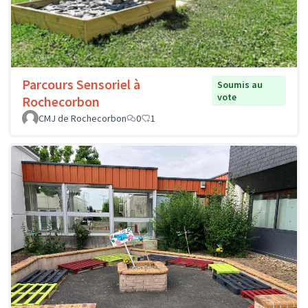
Parcours Sensoriel à
Soumis au
vote
Rochecorbon
CMJ de Rochecorbon
0
1