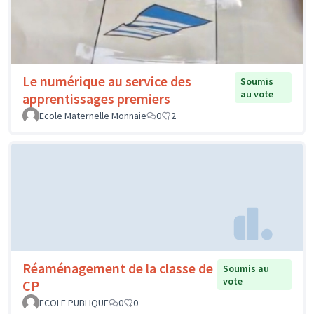
Le numérique au service des
Soumis
au vote
apprentissages premiers
Ecole Maternelle Monnaie
0
2
Réaménagement de la classe de
Soumis au
vote
CP
ECOLE PUBLIQUE
0
0