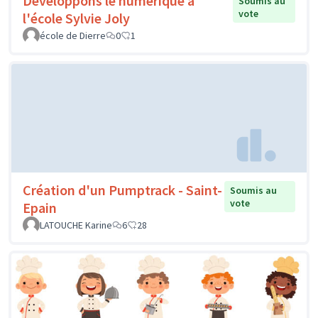
Développons le numérique à
Soumis au
vote
l'école Sylvie Joly
école de Dierre
0
1
Création d'un Pumptrack - Saint-
Soumis au
vote
Epain
LATOUCHE Karine
6
28