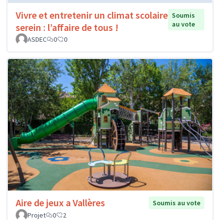
Vivre et entretenir un climat scolaire
Soumis
au vote
serein : l’affaire de tous !
ASDEC
0
0
Aire de jeux a Vallères
Soumis au vote
Projet
0
2