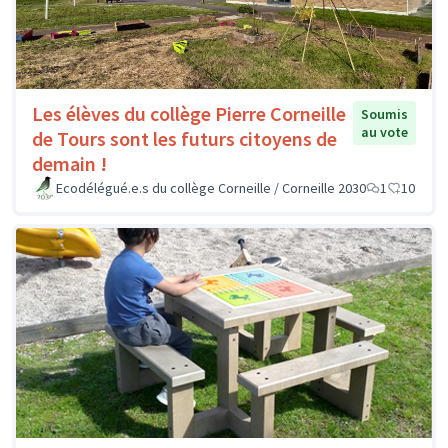
Les élèves du collège Pierre Corneille
Soumis
au vote
de Tours sont les futurs citoyens de
demain !
Ecodélégué.e.s du collège Corneille / Corneille 2030
1
10