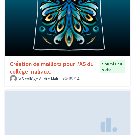
Création de maillots pour l'AS du
Soumis au
vote
collége malraux.
L'AS collège André Malraux
6
14