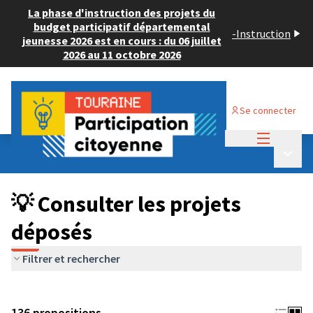
La phase d'instruction des projets du
budget participatif départemental
-
Instruction
jeunesse 2026 est en cours : du 06 juillet
2026 au 11 octobre 2026
Se connecter
Menu princi
Budget Participatif JEUNESSE 2024
/
Menu p
💡 Consulter les projets déposés
💡 Consulter les projets
déposés
Filtrer et rechercher
136 propositions