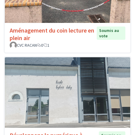
Aménagement du coin lecture en
Soumis au
vote
plein air
CVC RACAN
0
1