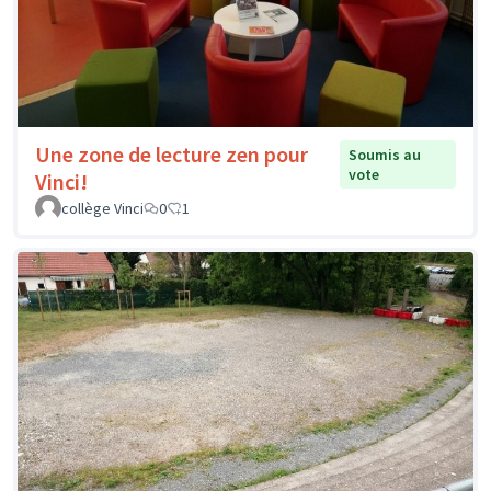
Une zone de lecture zen pour
Soumis au
vote
Vinci!
collège Vinci
0
1