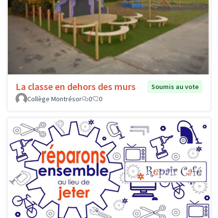
La classe en dehors des murs
Soumis au vote
Collège Montrésor
0
0