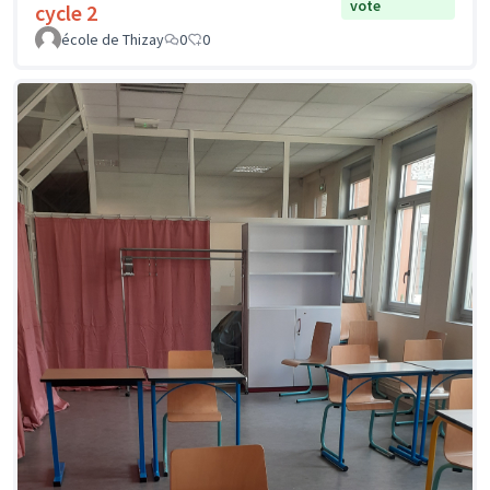
vote
cycle 2
école de Thizay
0
0