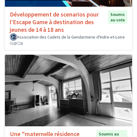
Développement de scenarios pour
Soumis
au vote
l’Escape Game à destination des
jeunes de 14 à 18 ans
Association des Cadets de la Gendarmerie d'Indre-et-Loire
0
0
Une "maternelle résidence
Soumis au