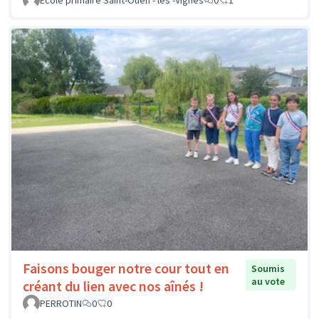
Ecole primaire Saint-Ouen - les -Vignes
0
1
Faisons bouger notre cour tout en
Soumis
au vote
créant du lien avec nos aînés !
PERROTIN
0
0