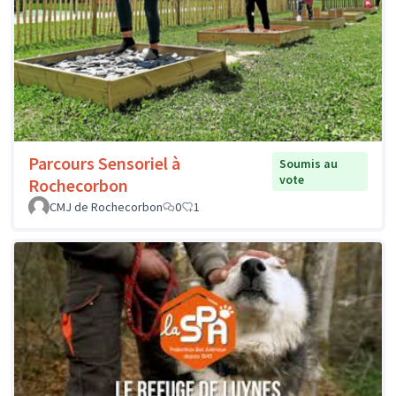
Parcours Sensoriel à
Soumis au
vote
Rochecorbon
CMJ de Rochecorbon
0
1