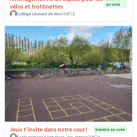
au vote
vélos et trottinettes
Collège Léonard de Vinci
0
1
Jeux t'invite dans notre cour!
Soumis au vote