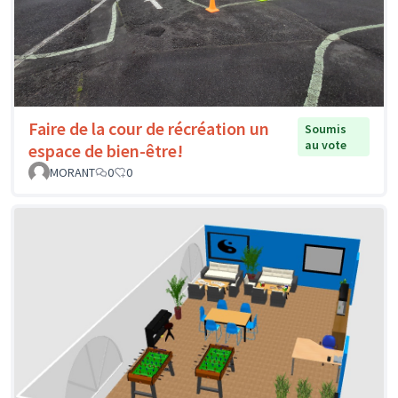
Faire de la cour de récréation un
Soumis
au vote
espace de bien-être!
MORANT
0
0