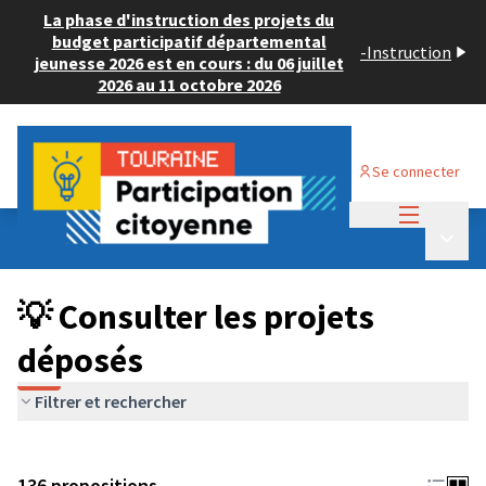
La phase d'instruction des projets du
budget participatif départemental
-
Instruction
jeunesse 2026 est en cours : du 06 juillet
2026 au 11 octobre 2026
Se connecter
Menu princi
Budget Participatif JEUNESSE 2024
/
Menu p
💡 Consulter les projets déposés
💡 Consulter les projets
déposés
Filtrer et rechercher
136 propositions