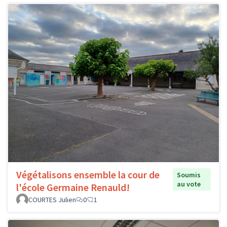
Végétalisons ensemble la cour de
Soumis
au vote
l'école Germaine Renauld!
COURTES Julien
0
1