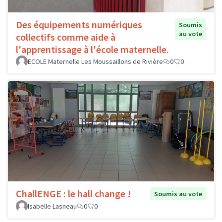
Des équipements numériques
Soumis
au vote
collectifs comme aide à
l'apprentissage à l'école maternelle.
ECOLE Maternelle Les Moussaillons de Rivière
0
0
ChallENGE : le hall change !
Soumis au vote
Isabelle Lasneau
0
0