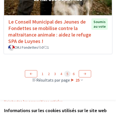
Le Conseil Municipal des Jeunes de
Soumis
au vote
Fondettes se mobilise contre la
maltraitance animale : aidez le refuge
SPA de Luynes !
CMJ Fondettes
0
1
1
2
3
4
5
6
Résultats par page :
25
Voir toutes les propositions retirées
Informations sur les cookies utilisés sur le site web