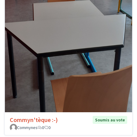
Commyn'tèque :-)
Soumis au vote
Commynes
0
0