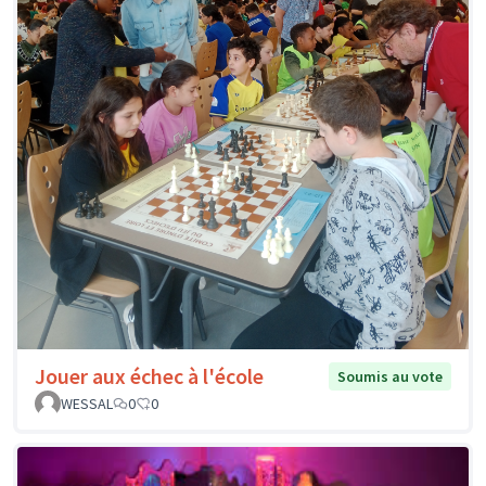
Jouer aux échec à l'école
Soumis au vote
WESSAL
0
0