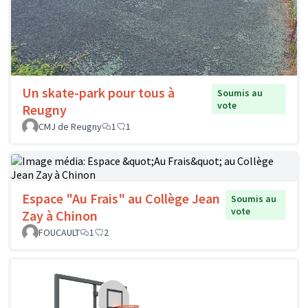
Un skate-park pour tous à
Soumis au
vote
Reugny
CMJ de Reugny
1
1
Espace "Au Frais" au Collège Jean
Soumis au
vote
Zay à Chinon
FOUCAULT
1
2