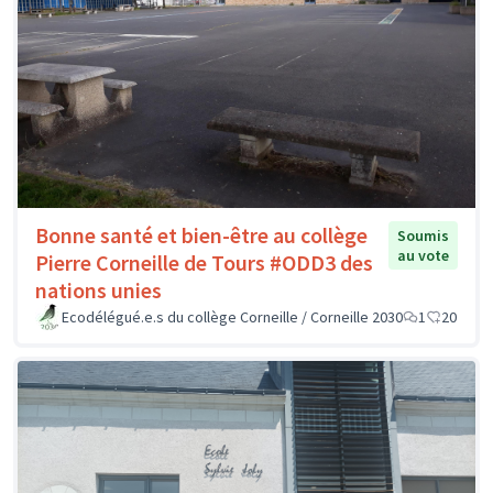
Bonne santé et bien-être au collège
Soumis
au vote
Pierre Corneille de Tours #ODD3 des
nations unies
Ecodélégué.e.s du collège Corneille / Corneille 2030
1
20