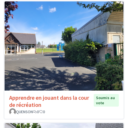
Apprendre en jouant dans la cour
Soumis au
vote
de récréation
QUENSON
0
0