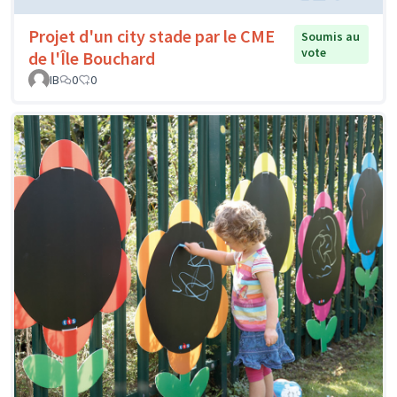
Projet d'un city stade par le CME
Soumis au
vote
de l'Île Bouchard
IB
0
0