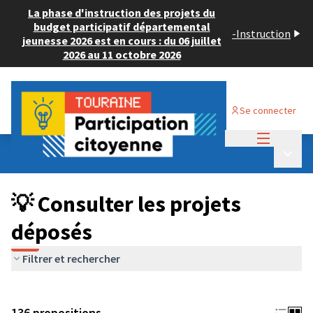
La phase d'instruction des projets du
budget participatif départemental
-
Instruction
jeunesse 2026 est en cours : du 06 juillet
2026 au 11 octobre 2026
Se connecter
Menu princi
Budget Participatif JEUNESSE 2024
/
Menu p
💡 Consulter les projets déposés
💡 Consulter les projets
déposés
Filtrer et rechercher
136 propositions