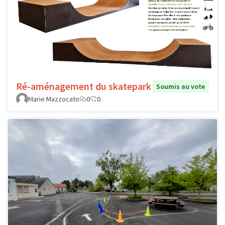
Ré-aménagement du skatepark
Soumis au vote
Marie Mazzocato
0
0