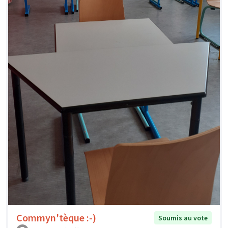
Commyn'tèque :-)
Soumis au vote