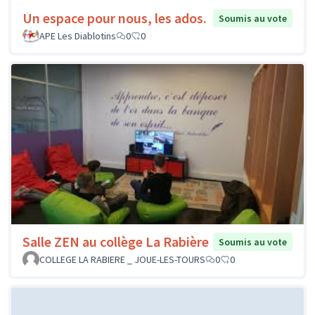
Un espace pour nous, les ados.
Soumis au vote
APE Les Diablotins
0
0
Salle ZEN au collège La Rabière
Soumis au vote
COLLEGE LA RABIERE _ JOUE-LES-TOURS
0
0