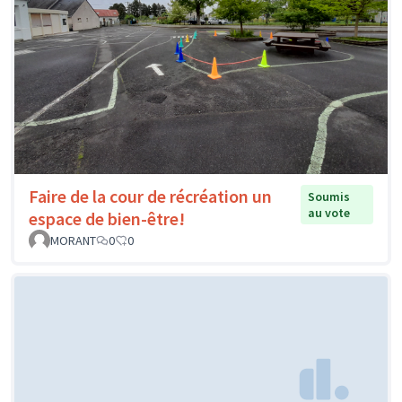
Faire de la cour de récréation un
Soumis
au vote
espace de bien-être!
MORANT
0
0