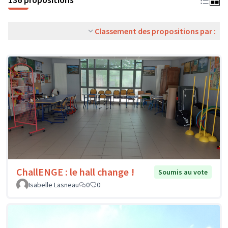
Classement des propositions par :
ChallENGE : le hall change !
Soumis au vote
Isabelle Lasneau
0
0