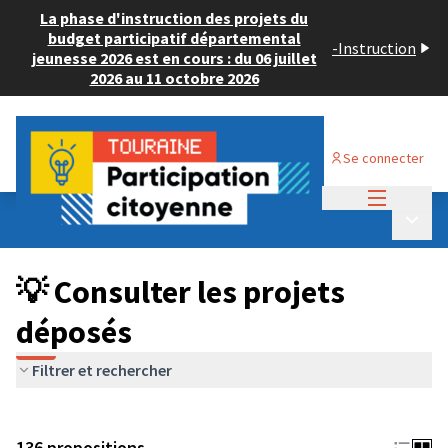
La phase d'instruction des projets du
budget participatif départemental
-
Instruction
jeunesse 2026 est en cours : du 06 juillet
2026 au 11 octobre 2026
Se connecter
Menu princi
Budget Participatif JEUNESSE 2024
/
Menu p
💡 Consulter les projets déposés
💡 Consulter les projets
déposés
Filtrer et rechercher
136 propositions