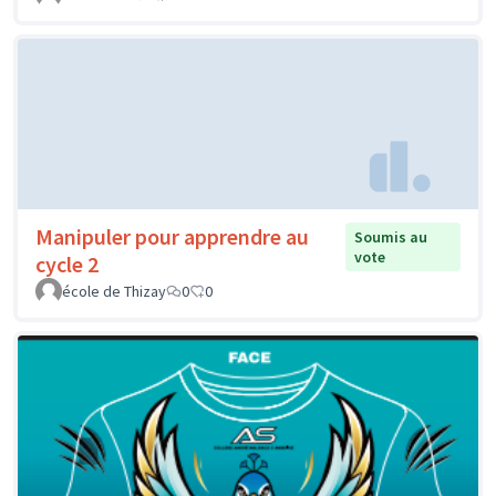
Manipuler pour apprendre au
Soumis au
vote
cycle 2
école de Thizay
0
0