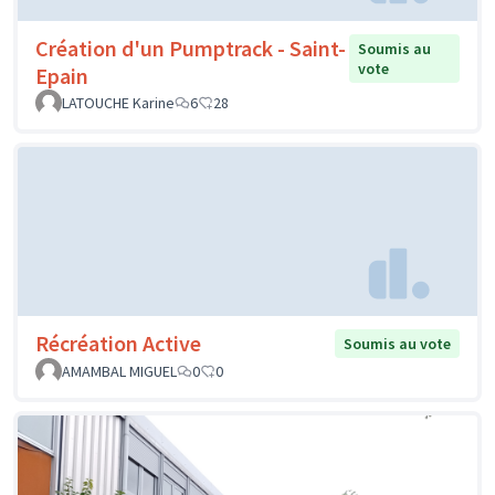
Création d'un Pumptrack - Saint-
Soumis au
vote
Epain
LATOUCHE Karine
6
28
Récréation Active
Soumis au vote
AMAMBAL MIGUEL
0
0