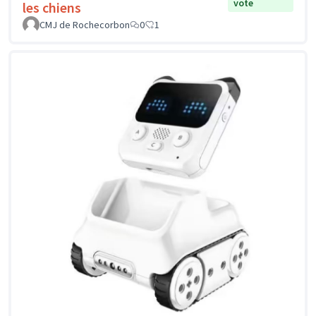
vote
les chiens
CMJ de Rochecorbon
0
1