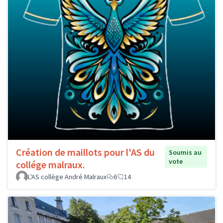
Création de maillots pour l'AS du
Soumis au
vote
collége malraux.
L'AS collège André Malraux
6
14