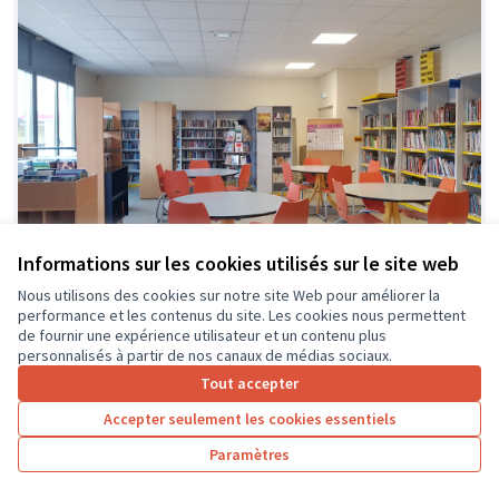
Informations sur les cookies utilisés sur le site web
Nous utilisons des cookies sur notre site Web pour améliorer la
performance et les contenus du site. Les cookies nous permettent
de fournir une expérience utilisateur et un contenu plus
Création d'un espace lecture au
Soumis au
personnalisés à partir de nos canaux de médias sociaux.
vote
CDI
Tout accepter
Collège Jules Ferry
0
0
Accepter seulement les cookies essentiels
Paramètres