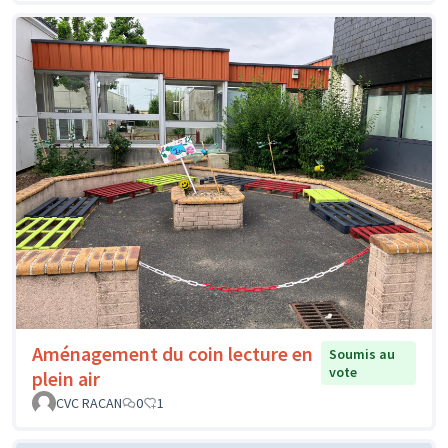
Aménagement du coin lecture en
Soumis au
vote
plein air
CVC RACAN
0
1