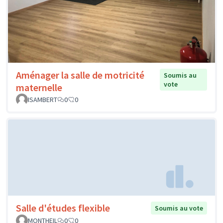
Aménager la salle de motricité
Soumis au
vote
maternelle
ISAMBERT
0
0
Salle d'études flexible
Soumis au vote
MONTHEIL
0
0