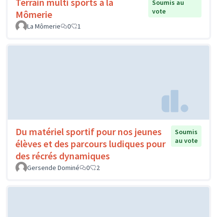
Terrain multi sports à la
Soumis au
vote
Mômerie
La Mômerie
0
1
Du matériel sportif pour nos jeunes
Soumis
au vote
élèves et des parcours ludiques pour
des récrés dynamiques
Gersende Dominé
0
2