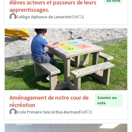
au vote
élèves acteurs et passeurs de leurs
apprentissages.
Collège Alphonse de Lamartine
0
2
Aménagement de notre cour de
Soumis au
vote
récréation
Ecole Primaire Yann Arthus-Bertrand
0
1