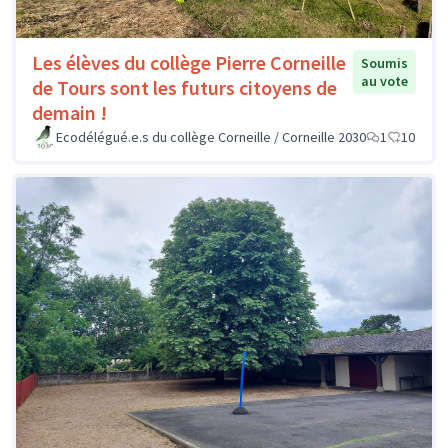
Les élèves du collège Pierre Corneille
Soumis
au vote
de Tours sont les futurs citoyens de
demain !
Ecodélégué.e.s du collège Corneille / Corneille 2030
1
10