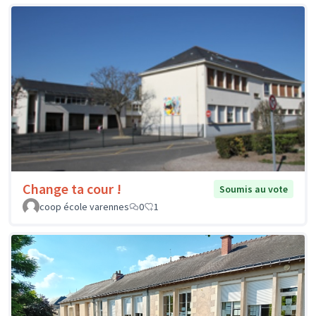
Change ta cour !
Soumis au vote
coop école varennes
0
1