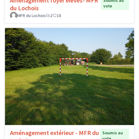
Aménagement foyer élèves- MFR
Soumis au
vote
du Lochois
MFR du Lochois
2
18
Aménagement extérieur - MFR du
Soumis au
vote