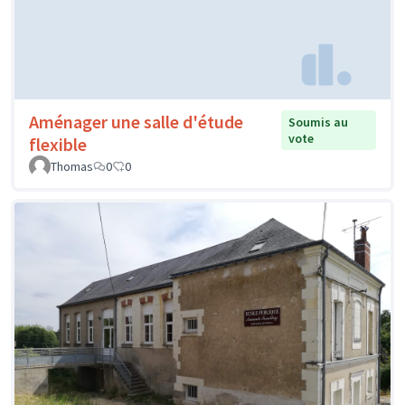
Aménager une salle d'étude
Soumis au
vote
flexible
Thomas
0
0