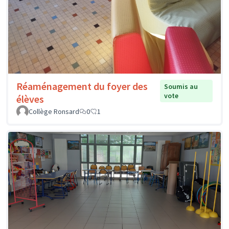
Réaménagement du foyer des
Soumis au
vote
élèves
Collège Ronsard
0
1