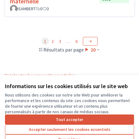
maternelle
ISAMBERT
0
0
1
2
3
…
6
Résultats par page :
20
Voir toutes les propositions retirées
Informations sur les cookies utilisés sur le site web
Nous utilisons des cookies sur notre site Web pour améliorer la
Conditions d'utilisation
performance et les contenus du site. Les cookies nous permettent
Paramètres des cookies
de fournir une expérience utilisateur et un contenu plus
CD37 sur X
CD37 sur Facebook
CD37 sur Instagram
CD37 sur YouTube
personnalisés à partir de nos canaux de médias sociaux.
(Lien externe)
(Lien externe)
(Lien externe)
(Lien externe)
Tout accepter
Accepter seulement les cookies essentiels
Licence Cre
(Lien extern