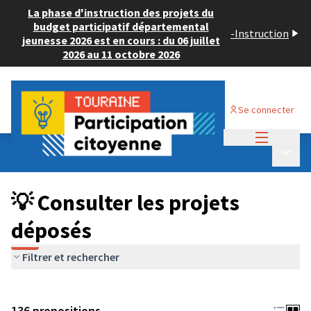
La phase d'instruction des projets du
budget participatif départemental
-
Instruction
jeunesse 2026 est en cours : du 06 juillet
2026 au 11 octobre 2026
Se connecter
Menu princi
Budget Participatif JEUNESSE 2024
/
Menu p
💡 Consulter les projets déposés
💡 Consulter les projets
déposés
Filtrer et rechercher
136 propositions