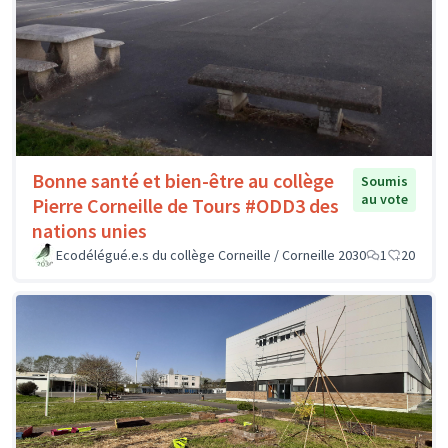
Bonne santé et bien-être au collège
Soumis
au vote
Pierre Corneille de Tours #ODD3 des
nations unies
Ecodélégué.e.s du collège Corneille / Corneille 2030
1
20