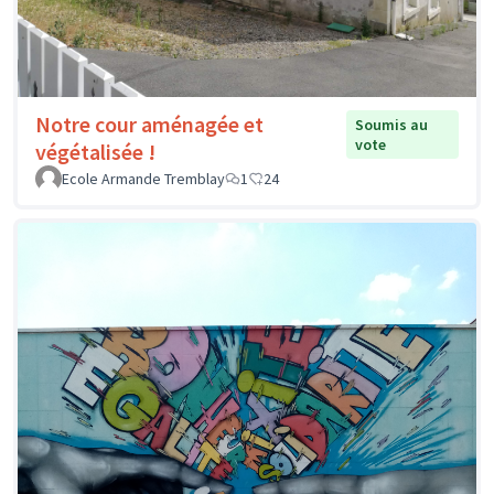
Notre cour aménagée et
Soumis au
vote
végétalisée !
Ecole Armande Tremblay
1
24