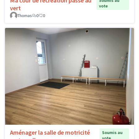
Ma cour de récréation passe au
Soumis au
vote
vert
Thomas
0
0
Aménager la salle de motricité
Soumis au
vote