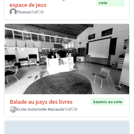
vote
espace de jeux
Thomas
0
0
Balade au pays des livres
Soumis au vote
Ecole maternelle Mariaude
0
0