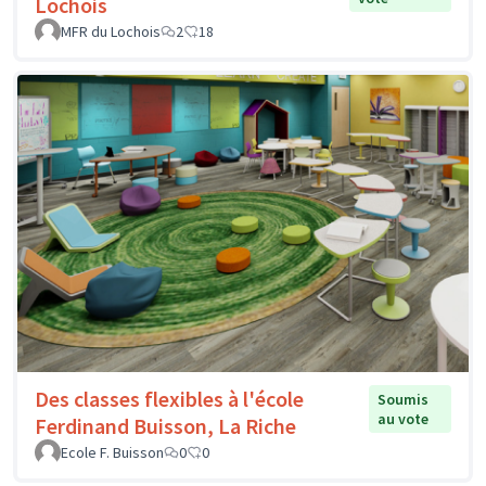
Lochois
MFR du Lochois
2
18
Des classes flexibles à l'école
Soumis
au vote
Ferdinand Buisson, La Riche
Ecole F. Buisson
0
0