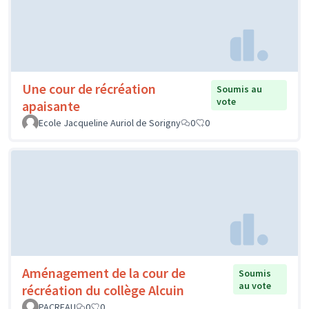
Une cour de récréation
Soumis au
vote
apaisante
Ecole Jacqueline Auriol de Sorigny
0
0
Aménagement de la cour de
Soumis
au vote
récréation du collège Alcuin
PACREAU
0
0