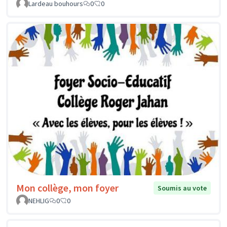
Lardeau bouhours
0
0
Mon collège, mon foyer
Soumis au vote
NEHLIG
0
0