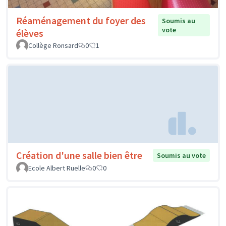
Réaménagement du foyer des
Soumis au
vote
élèves
Collège Ronsard
0
1
Création d'une salle bien être
Soumis au vote
Ecole Albert Ruelle
0
0