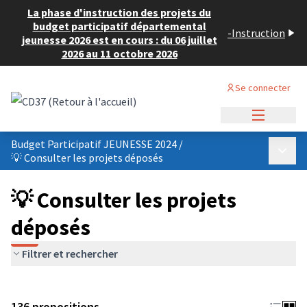
La phase d'instruction des projets du
budget participatif départemental
-
Instruction
jeunesse 2026 est en cours : du 06 juillet
2026 au 11 octobre 2026
Se connecter
Menu princi
Budget Participatif JEUNESSE 2024
/
Menu p
💡 Consulter les projets déposés
💡 Consulter les projets
déposés
Filtrer et rechercher
136 propositions