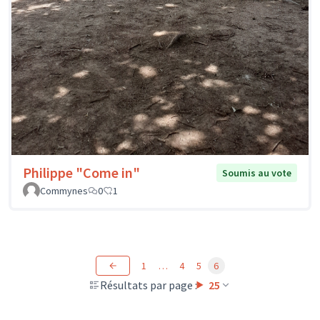
Philippe "Come in"
Soumis au vote
Commynes
0
1
1
…
4
5
6
Résultats par page :
25