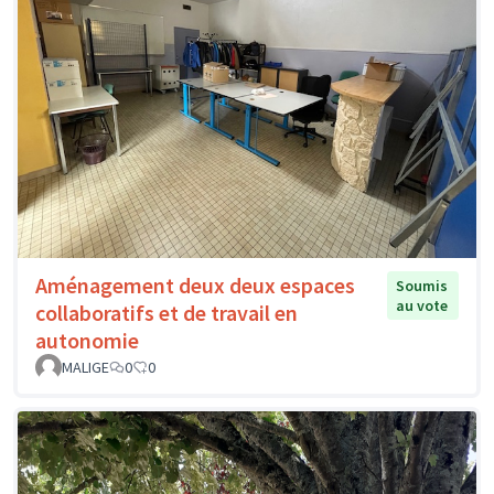
Aménagement deux deux espaces
Soumis
au vote
collaboratifs et de travail en
autonomie
MALIGE
0
0