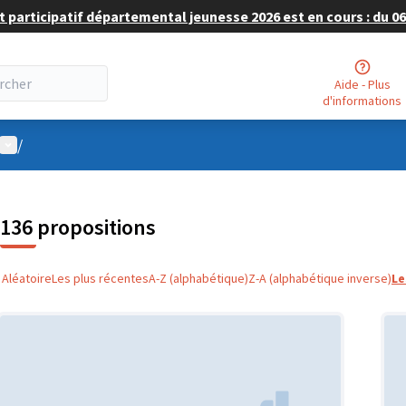
 participatif départemental jeunesse 2026 est en cours : du 06 
Aide - Plus
d'informations
Menu utilisateur
/
136 propositions
Aléatoire
Les plus récentes
A-Z (alphabétique)
Z-A (alphabétique inverse)
Le