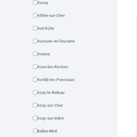
Assay
Athée-sur-Cher
Autrèche
Auzouer-en-Touraine
Avoine
Avon-les-Roches
Avrillé-les-Ponceaux
Azay-le-Rideau
Azay-sur-Cher
Azay-sur-Indre
Ballan-Miré