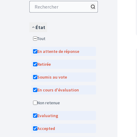
État
Tout
En attente de réponse
Retirée
Soumis au vote
En cours d'évaluation
Non retenue
Evaluating
Accepted