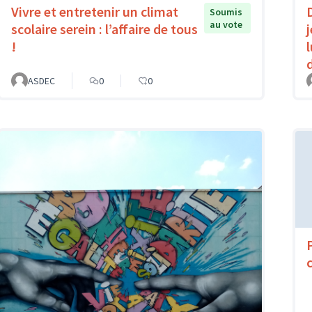
Vivre et entretenir un climat
Soumis
au vote
scolaire serein : l’affaire de tous
!
ASDEC
0
0