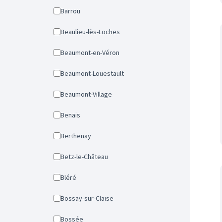
Barrou
Beaulieu-lès-Loches
Beaumont-en-Véron
Beaumont-Louestault
Beaumont-Village
Benais
Berthenay
Betz-le-Château
Bléré
Bossay-sur-Claise
Bossée