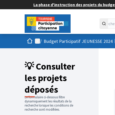
La phase d'instruction des projets du budget
Accueil
Menu principal
/
Budget Participatif JEUNESSE 2024
💡 Consulter
les projets
déposés
Le formulaire ci-dessous filtre
dynamiquement les résultats de la
recherche lorsque les conditions de
recherche sont modifiées.