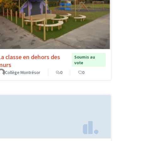
La classe en dehors des
Soumis au
vote
murs
Collège Montrésor
0
0