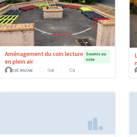
Aménagement du coin lecture
Soumis au
vote
en plein air
CVC RACAN
0
1