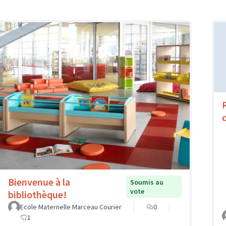
Bienvenue à la
Soumis au
vote
bibliothèque!
Ecole Maternelle Marceau Courier
0
1