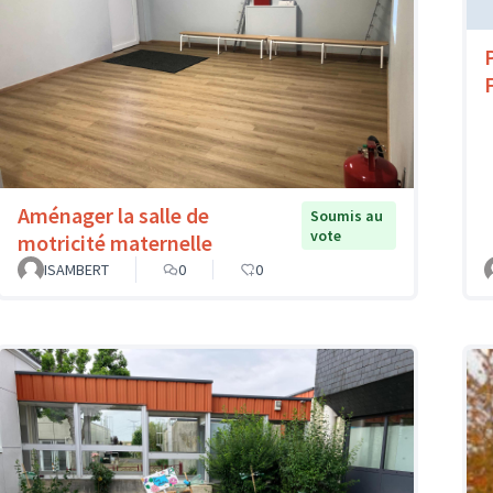
Aménager la salle de
Soumis au
vote
motricité maternelle
ISAMBERT
0
0