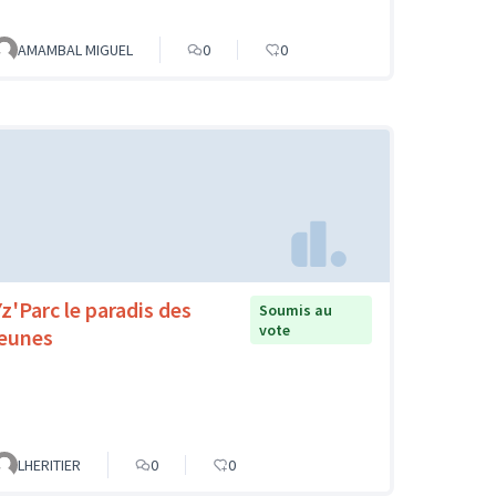
AMAMBAL MIGUEL
0
0
Yz'Parc le paradis des
Soumis au
vote
jeunes
LHERITIER
0
0