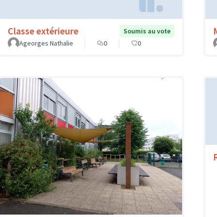
Classe extérieure
Soumis au vote
Ageorges Nathalie
0
0