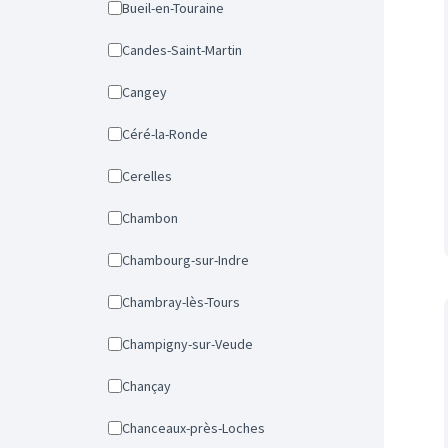
Bueil-en-Touraine
Candes-Saint-Martin
Cangey
Céré-la-Ronde
Cerelles
Chambon
Chambourg-sur-Indre
Chambray-lès-Tours
Champigny-sur-Veude
Chançay
Chanceaux-près-Loches