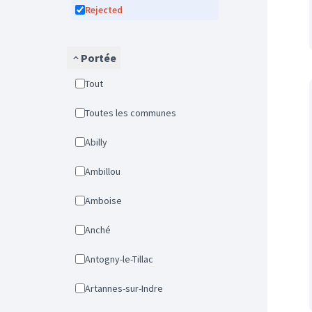
Rejected
Portée
Tout
Toutes les communes
Abilly
Ambillou
Amboise
Anché
Antogny-le-Tillac
Artannes-sur-Indre