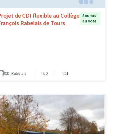
Projet de CDI flexible au Collège
Soumis
au vote
François Rabelais de Tours
CDI Rabelais
0
1