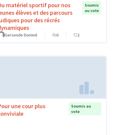
Du matériel sportif pour nos
Soumis
au vote
jeunes élèves et des parcours
ludiques pour des récrés
dynamiques
Gersende Dominé
0
2
Pour une cour plus
Soumis au
vote
conviviale