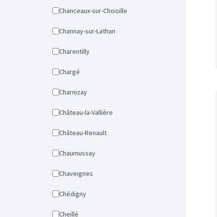
Chanceaux-sur-Choisille
Channay-sur-Lathan
Charentilly
Chargé
Charnizay
Château-la-Vallière
Château-Renault
Chaumussay
Chaveignes
Chédigny
Cheillé