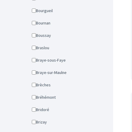
Bourgueil
Bournan
Boussay
Braslou
Braye-sous-Faye
Braye-sur-Maulne
Brèches
Bréhémont
Bridoré
Brizay