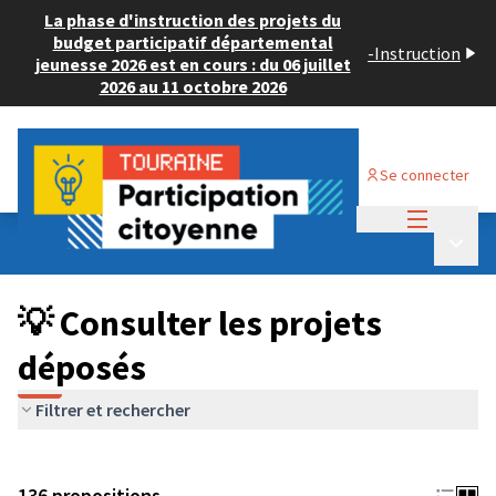
La phase d'instruction des projets du
budget participatif départemental
-
Instruction
jeunesse 2026 est en cours : du 06 juillet
2026 au 11 octobre 2026
Se connecter
Menu princi
Budget Participatif JEUNESSE 2024
/
Menu p
💡 Consulter les projets déposés
💡 Consulter les projets
déposés
Filtrer et rechercher
136 propositions