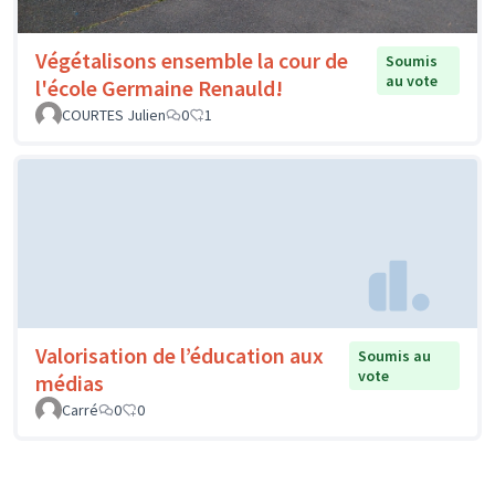
Végétalisons ensemble la cour de
Soumis
au vote
l'école Germaine Renauld!
COURTES Julien
0
1
Valorisation de l’éducation aux
Soumis au
vote
médias
Carré
0
0