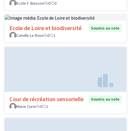
Ecole F. Buisson
0
0
Ecole de Loire et biodiversité
Soumis au vote
Camille Le Roux
0
1
Cour de récréation sensorielle
Soumis au vote
Marie Curie
0
1