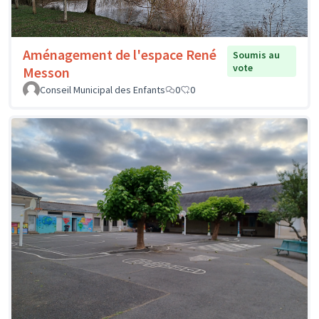
Aménagement de l'espace René
Soumis au
vote
Messon
Conseil Municipal des Enfants
0
0