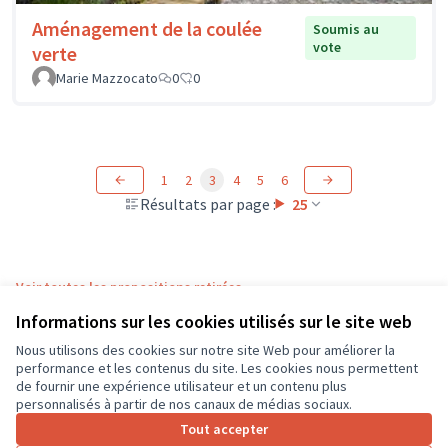
Aménagement de la coulée
Soumis au
vote
verte
Marie Mazzocato
0
0
1
2
3
4
5
6
Résultats par page :
25
Voir toutes les propositions retirées
Informations sur les cookies utilisés sur le site web
Nous utilisons des cookies sur notre site Web pour améliorer la
Conditions d'utilisation
performance et les contenus du site. Les cookies nous permettent
Paramètres des cookies
de fournir une expérience utilisateur et un contenu plus
CD37 sur X
CD37 sur Facebook
CD37 sur Instagram
CD37 sur YouTube
personnalisés à partir de nos canaux de médias sociaux.
(Lien externe)
(Lien externe)
(Lien externe)
(Lien externe)
Tout accepter