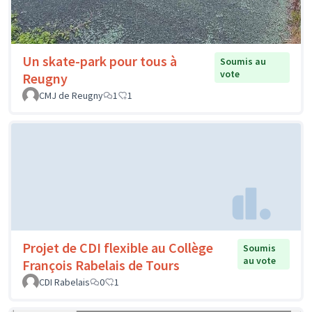
Un skate-park pour tous à
Soumis au
vote
Reugny
CMJ de Reugny
1
1
Projet de CDI flexible au Collège
Soumis
au vote
François Rabelais de Tours
CDI Rabelais
0
1