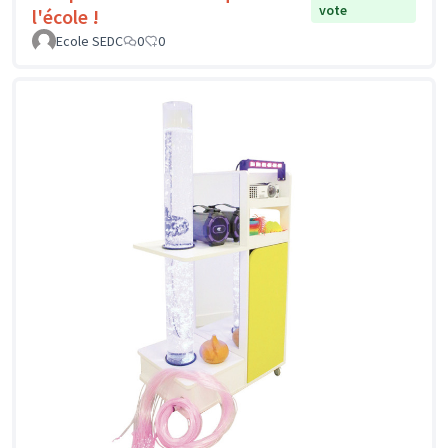
vote
l'école !
Ecole SEDC
0
0