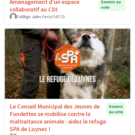
Aménagement d'un espace
Soumis au
vote
collaboratif au CDI
Collège Jules Ferry
0
0
Le Conseil Municipal des Jeunes de
Soumis
au vote
Fondettes se mobilise contre la
maltraitance animale : aidez le refuge
SPA de Luynes !