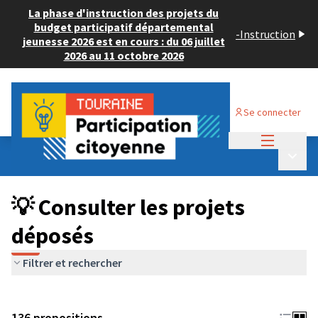
La phase d'instruction des projets du
budget participatif départemental
-
Instruction
jeunesse 2026 est en cours : du 06 juillet
2026 au 11 octobre 2026
Se connecter
Menu princi
Budget Participatif JEUNESSE 2024
/
Menu p
💡 Consulter les projets déposés
💡 Consulter les projets
déposés
Filtrer et rechercher
136 propositions