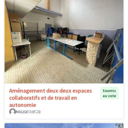
Aménagement deux deux espaces
Soumis
au vote
collaboratifs et de travail en
autonomie
MALIGE
0
0