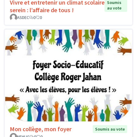
Vivre et entretenir un climat scolaire
Soumis
au vote
serein : l’affaire de tous !
ASDEC
0
0
Mon collège, mon foyer
Soumis au vote
NEHLIG
0
0