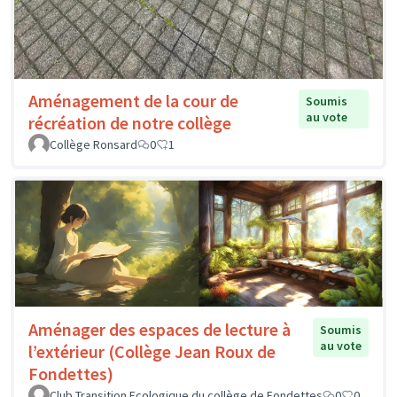
Aménagement de la cour de
Soumis
au vote
récréation de notre collège
Collège Ronsard
0
1
Aménager des espaces de lecture à
Soumis
au vote
l’extérieur (Collège Jean Roux de
Fondettes)
Club Transition Ecologique du collège de Fondettes
0
0