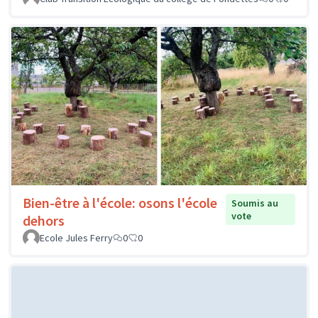
Bien-être à l'école: osons l'école
Soumis au
vote
dehors
Ecole Jules Ferry
0
0