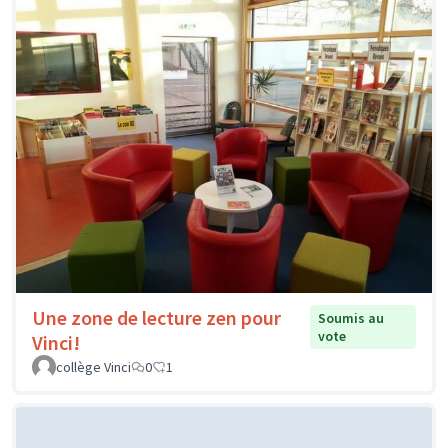
Une zone de lecture zen pour
Soumis au
vote
Vinci!
collège Vinci
0
1