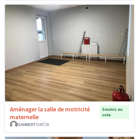
Aménager la salle de motricité
Soumis au
vote
maternelle
ISAMBERT
0
0