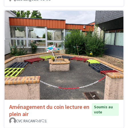
Aménagement du coin lecture en
Soumis au
vote
plein air
CVC RACAN
0
1