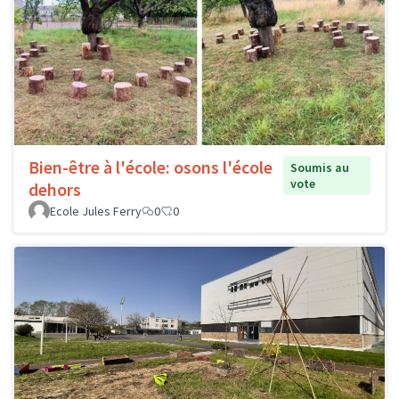
Bien-être à l'école: osons l'école
Soumis au
vote
dehors
Ecole Jules Ferry
0
0