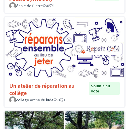
école de Dierre
0
1
Un atelier de réparation au
Soumis au
vote
collège
college Arche du lude
0
1