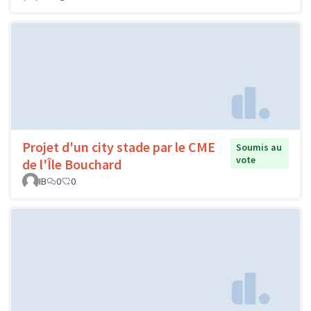
Projet d'un city stade par le CME
Soumis au
vote
de l'Île Bouchard
IB
0
0