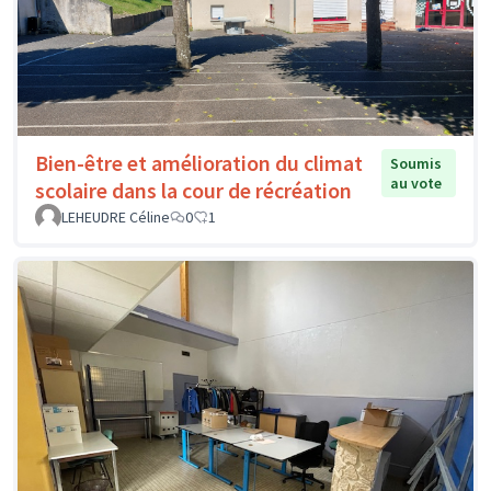
Bien-être et amélioration du climat
Soumis
au vote
scolaire dans la cour de récréation
LEHEUDRE Céline
0
1