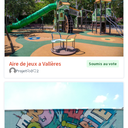
Aire de jeux a Vallères
Soumis au vote
Projet
0
2