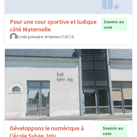
Pour une cour sportive et ludique
Soumis au
vote
côté Maternelle
Ecole primaire Artannes
0
0
Développons le numérique à
Soumis au
vote
l'école Sylvie Joly