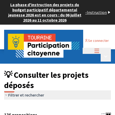
La phase d'instruction des projets du
budget participatif départemental
-
Instruction
jeunesse 2026 est en cours : du 06 juillet
2026 au 11 octobre 2026
Se connecter
Menu princi
Budget Participatif JEUNESSE 2024
/
Menu p
💡 Consulter les projets déposés
💡 Consulter les projets
déposés
Filtrer et rechercher
136 propositions