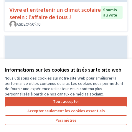
Vivre et entretenir un climat scolaire
Soumis
au vote
serein : l’affaire de tous !
ASDEC
0
0
Informations sur les cookies utilisés sur le site web
Nous utilisons des cookies sur notre site Web pour améliorer la
performance et les contenus du site. Les cookies nous permettent
Pour une cour du monde
Soumis au vote
de fournir une expérience utilisateur et un contenu plus
personnalisés à partir de nos canaux de médias sociaux.
college Arche du lude
0
0
Tout accepter
Accepter seulement les cookies essentiels
Paramètres