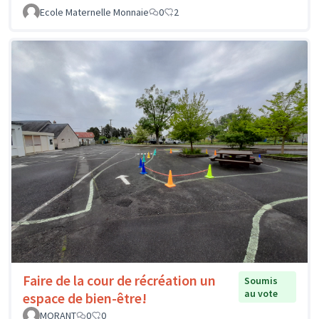
Ecole Maternelle Monnaie
0
2
Faire de la cour de récréation un
Soumis
au vote
espace de bien-être!
MORANT
0
0