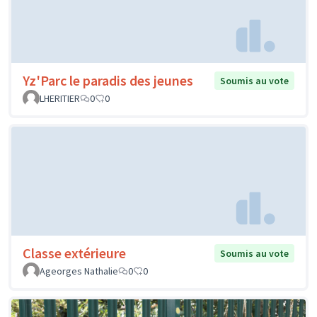
Yz'Parc le paradis des jeunes
Soumis au vote
LHERITIER
0
0
Classe extérieure
Soumis au vote
Ageorges Nathalie
0
0