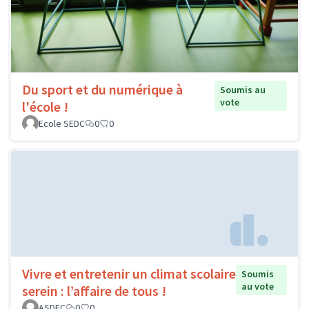
Du sport et du numérique à
Soumis au
vote
l'école !
Ecole SEDC
0
0
Vivre et entretenir un climat scolaire
Soumis
au vote
serein : l’affaire de tous !
ASDEC
0
0