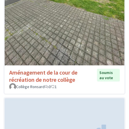
Aménagement de la cour de
Soumis
au vote
récréation de notre collège
Collège Ronsard
0
1