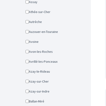
Assay
Athée-sur-Cher
Autrèche
Auzouer-en-Touraine
Avoine
Avon-les-Roches
Avrillé-les-Ponceaux
Azay-le-Rideau
Azay-sur-Cher
Azay-sur-Indre
Ballan-Miré