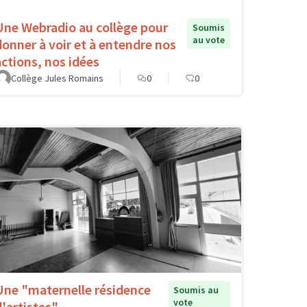
Une Webradio au collège pour
Soumis
au vote
donner à voir et à entendre nos
actions, nos idées
Collège Jules Romains
0
0
Une "maternelle résidence
Soumis au
vote
d'artistes"