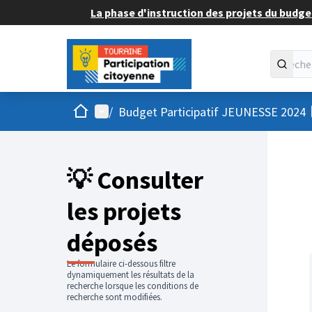
La phase d'instruction des projets du budget
Accueil
Menu principal
/
Budget Participatif JEUNESSE 2024
💡 Consulter
les projets
déposés
Le formulaire ci-dessous filtre
dynamiquement les résultats de la
recherche lorsque les conditions de
recherche sont modifiées.