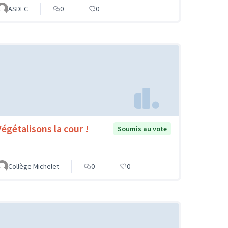
ASDEC
0
0
Végétalisons la cour !
Soumis au vote
Collège Michelet
0
0