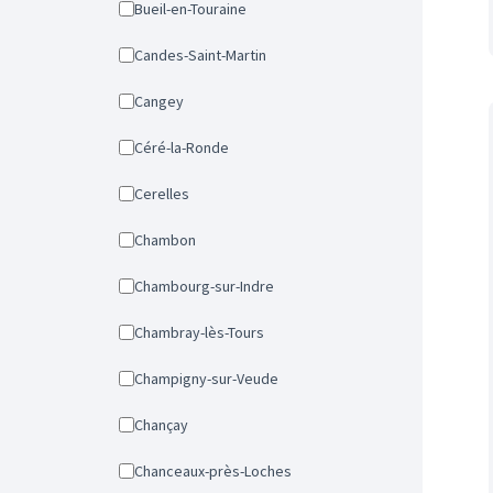
Bueil-en-Touraine
Candes-Saint-Martin
Cangey
Céré-la-Ronde
Cerelles
Chambon
Chambourg-sur-Indre
Chambray-lès-Tours
Champigny-sur-Veude
Chançay
Chanceaux-près-Loches