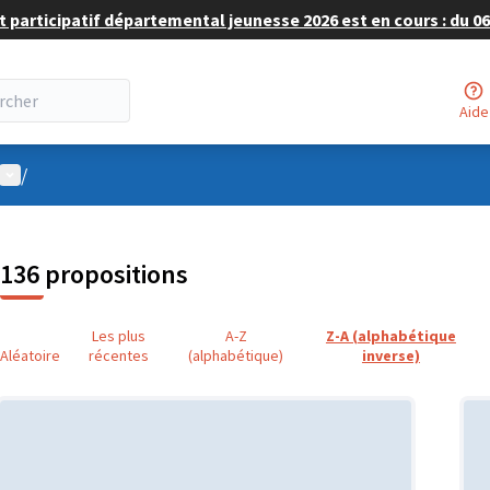
 participatif départemental jeunesse 2026 est en cours : du 06 
Aide
Menu utilisateur
/
136 propositions
Les plus
A-Z
Z-A (alphabétique
Aléatoire
récentes
(alphabétique)
inverse)