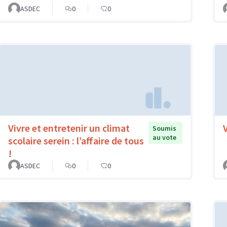
ASDEC
0
0
Vivre et entretenir un climat
Soumis
au vote
scolaire serein : l’affaire de tous
!
ASDEC
0
0