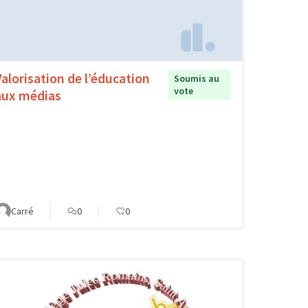
Valorisation de l’éducation
Soumis au
vote
aux médias
Carré
0
0