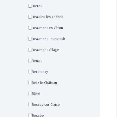
Barrou
Beaulieu-lès-Loches
Beaumont-en-Véron
Beaumont-Louestault
Beaumont-Village
Benais
Berthenay
Betz-le-Château
Bléré
Bossay-sur-Claise
Bossée