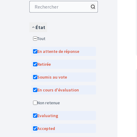
État
Tout
En attente de réponse
Retirée
Soumis au vote
En cours d'évaluation
Non retenue
Evaluating
Accepted