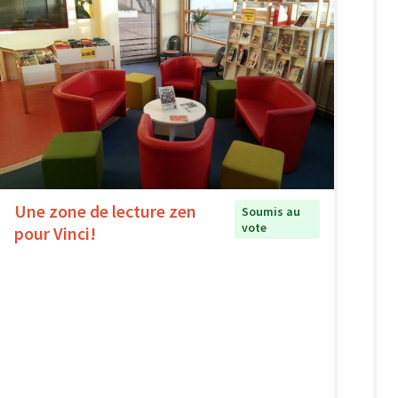
Une zone de lecture zen
Soumis au
vote
pour Vinci!