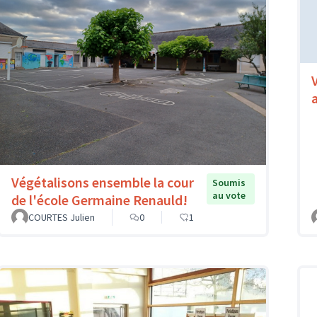
Végétalisons ensemble la cour
Soumis
au vote
de l'école Germaine Renauld!
COURTES Julien
0
1