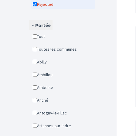
Rejected
Portée
Tout
Toutes les communes
Abilly
Ambillou
Amboise
Anché
Antogny-le-Tillac
Artannes-sur-Indre