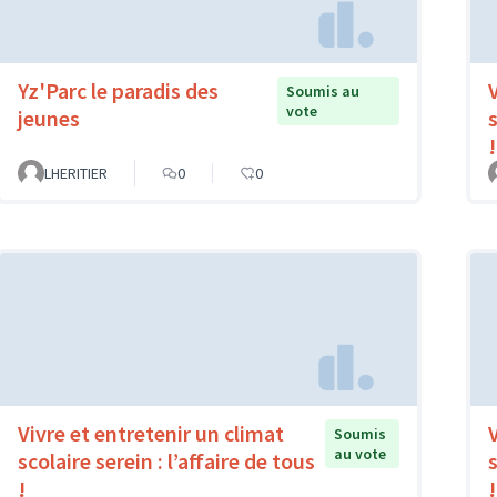
Yz'Parc le paradis des
Soumis au
vote
jeunes
s
!
LHERITIER
0
0
Vivre et entretenir un climat
Soumis
au vote
scolaire serein : l’affaire de tous
s
!
!