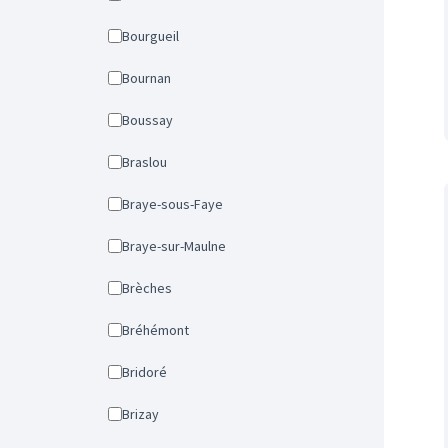
Bourgueil
Bournan
Boussay
Braslou
Braye-sous-Faye
Braye-sur-Maulne
Brèches
Bréhémont
Bridoré
Brizay