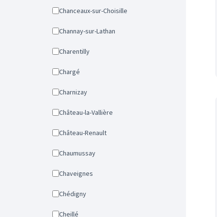
Chanceaux-sur-Choisille
Channay-sur-Lathan
Charentilly
Chargé
Charnizay
Château-la-Vallière
Château-Renault
Chaumussay
Chaveignes
Chédigny
Cheillé