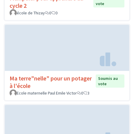
vote
cycle 2
école de Thizay
0
0
Ma terre"nelle" pour un potager
Soumis au
vote
à l'école
Ecole maternelle Paul Emile Victor
0
3