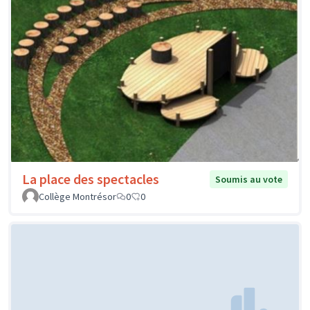
La place des spectacles
Soumis au vote
Collège Montrésor
0
0