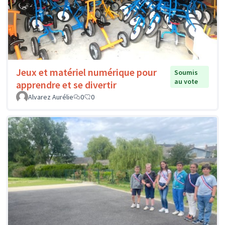
Jeux et matériel numérique pour
Soumis
au vote
apprendre et se divertir
Alvarez Aurélie
0
0