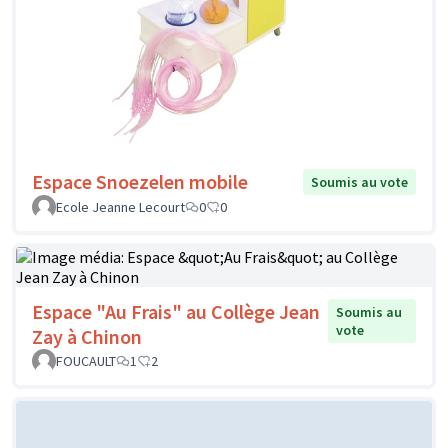
Espace Snoezelen mobile
Soumis au vote
Ecole Jeanne Lecourt
0
0
Espace "Au Frais" au Collège Jean
Soumis au
vote
Zay à Chinon
FOUCAULT
1
2