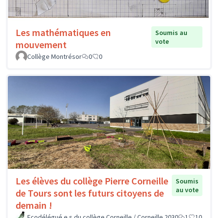
Les mathématiques en
Soumis au
vote
mouvement
Collège Montrésor
0
0
Les élèves du collège Pierre Corneille
Soumis
au vote
de Tours sont les futurs citoyens de
demain !
Ecodélégué.e.s du collège Corneille / Corneille 2030
1
10