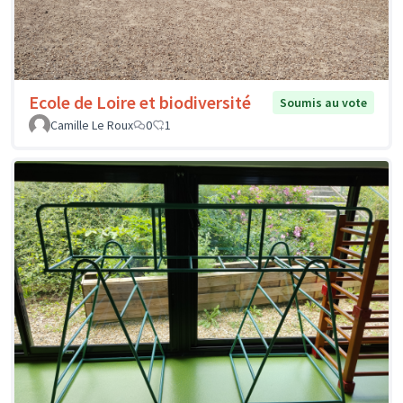
Ecole de Loire et biodiversité
Soumis au vote
Camille Le Roux
0
1