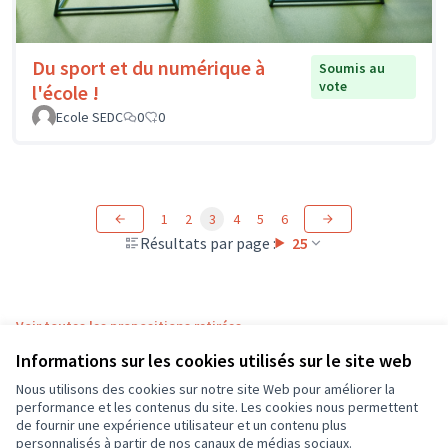
Du sport et du numérique à
Soumis au
vote
l'école !
Ecole SEDC
0
0
1
2
3
4
5
6
Résultats par page :
25
Voir toutes les propositions retirées
Informations sur les cookies utilisés sur le site web
Nous utilisons des cookies sur notre site Web pour améliorer la
Conditions d'utilisation
performance et les contenus du site. Les cookies nous permettent
Paramètres des cookies
de fournir une expérience utilisateur et un contenu plus
CD37 sur X
CD37 sur Facebook
CD37 sur Instagram
CD37 sur YouTube
personnalisés à partir de nos canaux de médias sociaux.