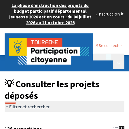
La phase d'instruction des projets du
budget participatif départemental
-
Instruction
jeunesse 2026 est en cours : du 06 juillet
2026 au 11 octobre 2026
Se connecter
Menu princi
Budget Participatif JEUNESSE 2024
/
Menu p
💡 Consulter les projets déposés
💡 Consulter les projets
déposés
Filtrer et rechercher
136 propositions