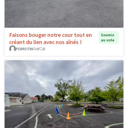
Faisons bouger notre cour tout en
Soumis
au vote
créant du lien avec nos aînés !
PERROTIN
0
0