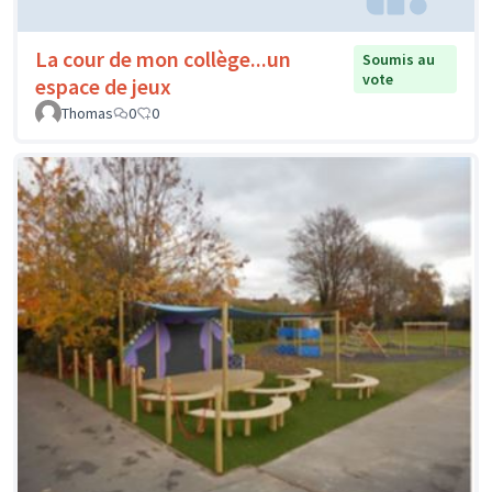
La cour de mon collège...un
Soumis au
vote
espace de jeux
Thomas
0
0