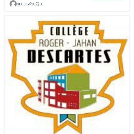
NEHLIG
0
0