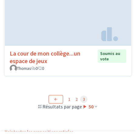
La cour de mon collège...un
Soumis au
vote
espace de jeux
Thomas
0
0
1
2
3
Résultats par page :
50
Voir toutes les propositions retirées