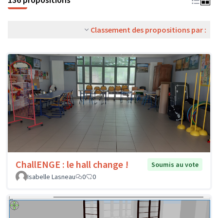
Classement des propositions par :
ChallENGE : le hall change !
Soumis au vote
Isabelle Lasneau
0
0