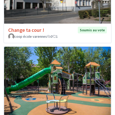
Change ta cour !
Soumis au vote
coop école varennes
0
1