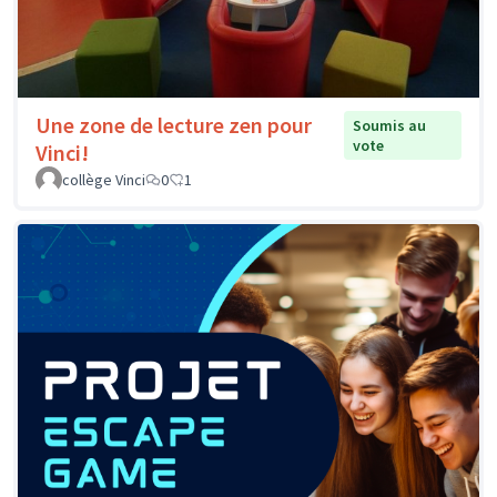
Une zone de lecture zen pour
Soumis au
vote
Vinci!
collège Vinci
0
1