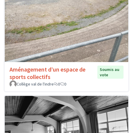
Aménagement d’un espace de
Soumis au
vote
sports collectifs
Collège val de l'indre
0
0