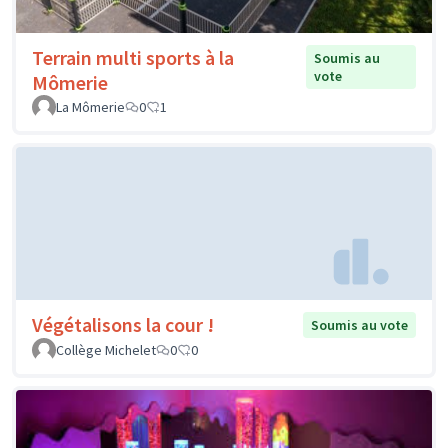
Terrain multi sports à la
Soumis au
vote
Mômerie
La Mômerie
0
1
Végétalisons la cour !
Soumis au vote
Collège Michelet
0
0