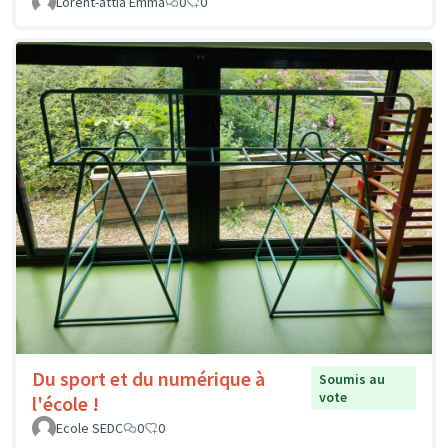
Lorent-attia Emma
0
0
Du sport et du numérique à
Soumis au
vote
l'école !
Ecole SEDC
0
0