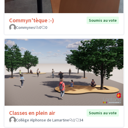
Commyn'tèque :-)
Soumis au vote
Commynes
0
0
Classes en plein air
Soumis au vote
Collège Alphonse de Lamartine
1
34