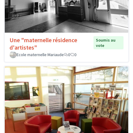
Une "maternelle résidence
Soumis au
vote
d'artistes"
Ecole maternelle Mariaude
0
0