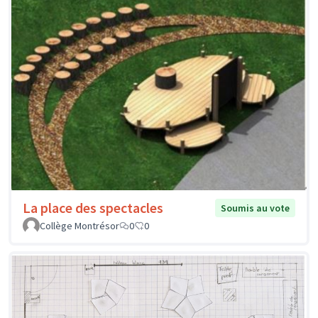
La place des spectacles
Soumis au vote
Collège Montrésor
0
0