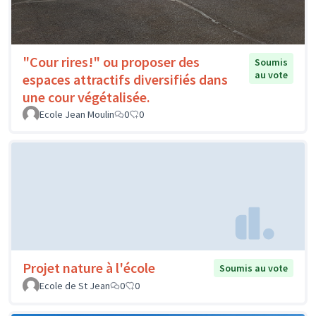
"Cour rires!" ou proposer des
Soumis
au vote
espaces attractifs diversifiés dans
une cour végétalisée.
Ecole Jean Moulin
0
0
Projet nature à l'école
Soumis au vote
Ecole de St Jean
0
0