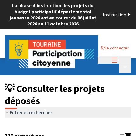
La phase d'instruction des projets du
budget participatif départemental
-
Instruction
jeunesse 2026 est en cours : du 06 juillet
2026 au 11 octobre 2026
Se connecter
Menu princi
Budget Participatif JEUNESSE 2024
/
Menu p
💡 Consulter les projets déposés
💡 Consulter les projets
déposés
Filtrer et rechercher
136 propositions