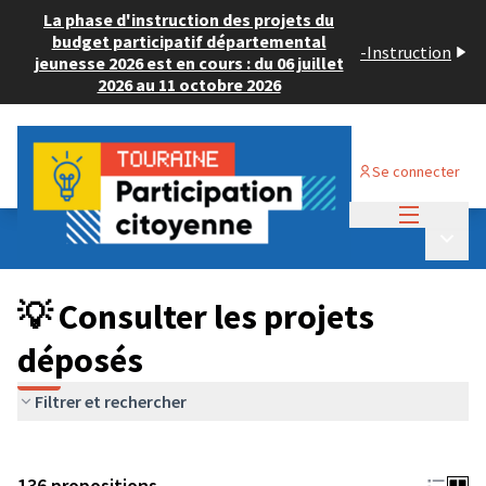
La phase d'instruction des projets du
budget participatif départemental
-
Instruction
jeunesse 2026 est en cours : du 06 juillet
2026 au 11 octobre 2026
Se connecter
Menu princi
Budget Participatif JEUNESSE 2024
/
Menu p
💡 Consulter les projets déposés
💡 Consulter les projets
déposés
Filtrer et rechercher
136 propositions