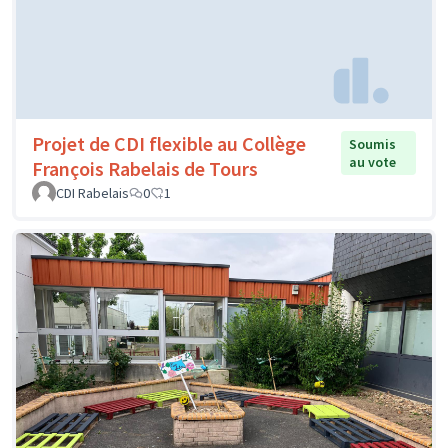
Projet de CDI flexible au Collège
Soumis
au vote
François Rabelais de Tours
CDI Rabelais
0
1