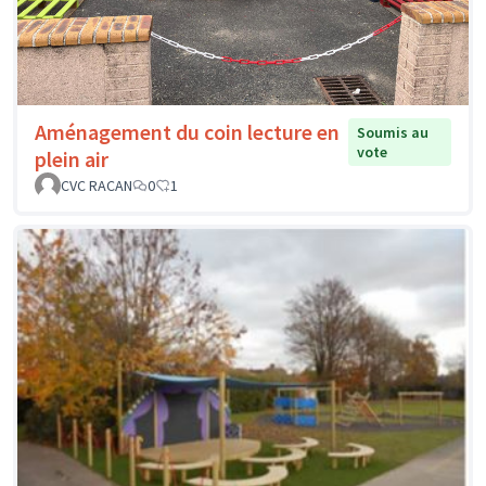
Aménagement du coin lecture en
Soumis au
vote
plein air
CVC RACAN
0
1