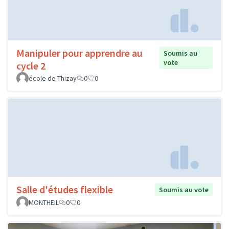
Manipuler pour apprendre au
Soumis au
vote
cycle 2
école de Thizay
0
0
Salle d'études flexible
Soumis au vote
MONTHEIL
0
0