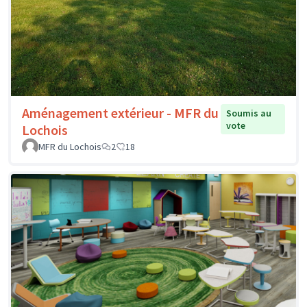
Aménagement extérieur - MFR du
Soumis au
vote
Lochois
MFR du Lochois
2
18