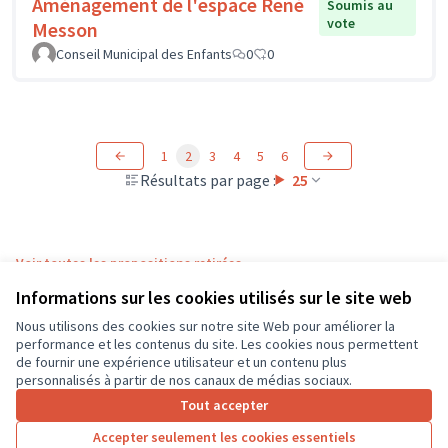
Aménagement de l'espace René
Soumis au
vote
Messon
Conseil Municipal des Enfants
0
0
1
2
3
4
5
6
Résultats par page :
25
Voir toutes les propositions retirées
Informations sur les cookies utilisés sur le site web
Nous utilisons des cookies sur notre site Web pour améliorer la
Conditions d'utilisation
performance et les contenus du site. Les cookies nous permettent
Paramètres des cookies
de fournir une expérience utilisateur et un contenu plus
CD37 sur X
CD37 sur Facebook
CD37 sur Instagram
CD37 sur YouTube
personnalisés à partir de nos canaux de médias sociaux.
(Lien externe)
(Lien externe)
(Lien externe)
(Lien externe)
Tout accepter
Accepter seulement les cookies essentiels