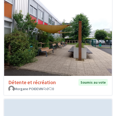
Détente et récréation
Soumis au vote
Morgane POIDEVIN
0
0