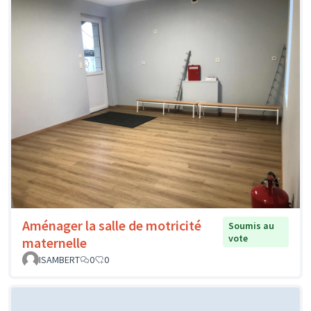
Aménager la salle de motricité
Soumis au
vote
maternelle
ISAMBERT
0
0