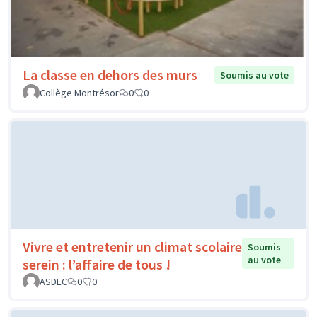
La classe en dehors des murs
Soumis au vote
Collège Montrésor
0
0
Vivre et entretenir un climat scolaire
Soumis
au vote
serein : l’affaire de tous !
ASDEC
0
0