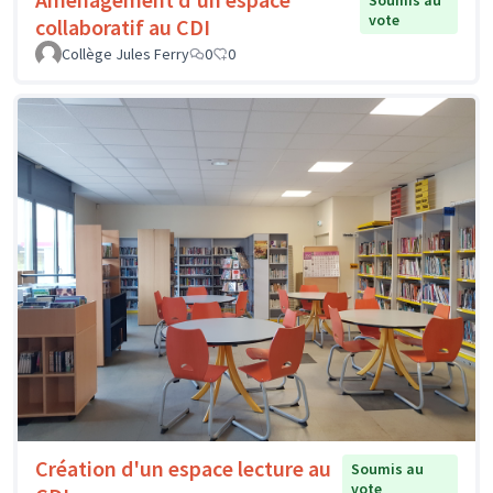
Soumis au
vote
collaboratif au CDI
Collège Jules Ferry
0
0
Création d'un espace lecture au
Soumis au
vote