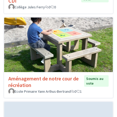
CDI
Collège Jules Ferry
0
0
Aménagement de notre cour de
Soumis au
vote
récréation
Ecole Primaire Yann Arthus-Bertrand
0
1