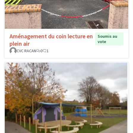
Aménagement du coin lecture en
Soumis au
vote
plein air
CVC RACAN
0
1