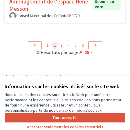
Aménagement de l'espace René
Soumis au
vote
Messon
Conseil Municipal des Enfants
0
0
1
2
3
4
5
6
Résultats par page :
25
Voir toutes les propositions retirées
Informations sur les cookies utilisés sur le site web
Nous utilisons des cookies sur notre site Web pour améliorer la
Conditions d'utilisation
performance et les contenus du site. Les cookies nous permettent
Paramètres des cookies
de fournir une expérience utilisateur et un contenu plus
CD37 sur X
CD37 sur Facebook
CD37 sur Instagram
CD37 sur YouTube
personnalisés à partir de nos canaux de médias sociaux.
(Lien externe)
(Lien externe)
(Lien externe)
(Lien externe)
Tout accepter
Accepter seulement les cookies essentiels