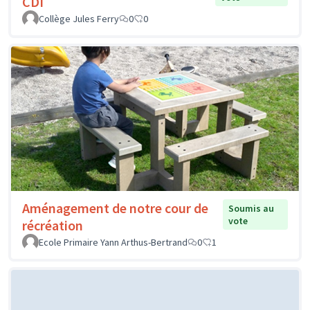
CDI
Collège Jules Ferry
0
0
Aménagement de notre cour de
Soumis au
vote
récréation
Ecole Primaire Yann Arthus-Bertrand
0
1