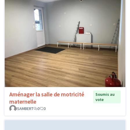
Aménager la salle de motricité
Soumis au
vote
maternelle
ISAMBERT
0
0