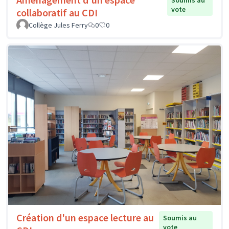
Soumis au
vote
collaboratif au CDI
Collège Jules Ferry
0
0
Création d'un espace lecture au
Soumis au
vote