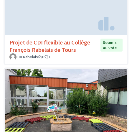
Projet de CDI flexible au Collège
Soumis
au vote
François Rabelais de Tours
CDI Rabelais
0
1