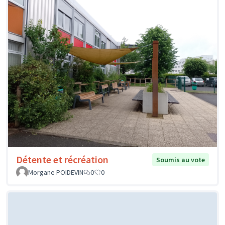
Détente et récréation
Soumis au vote
Morgane POIDEVIN
0
0