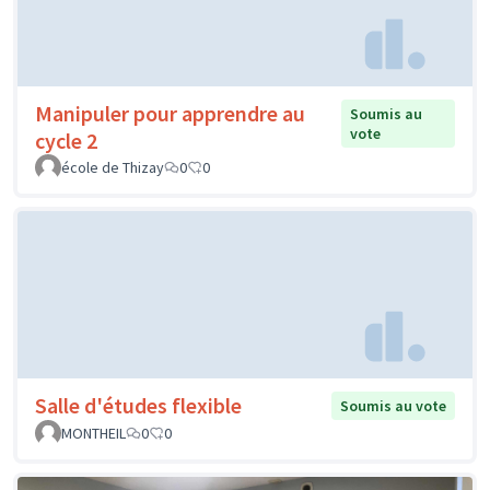
Manipuler pour apprendre au
Soumis au
vote
cycle 2
école de Thizay
0
0
Salle d'études flexible
Soumis au vote
MONTHEIL
0
0