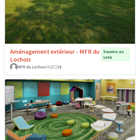
Aménagement extérieur - MFR du
Soumis au
vote
Lochois
MFR du Lochois
2
18