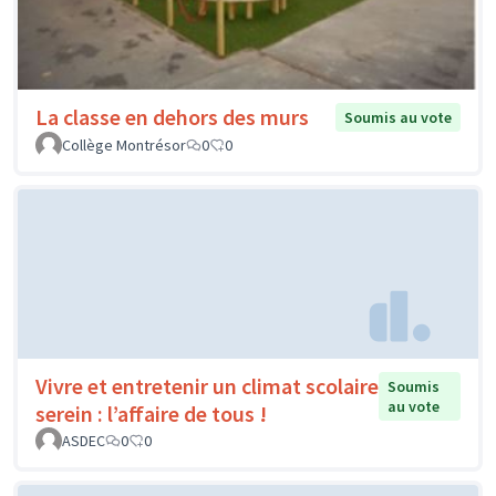
La classe en dehors des murs
Soumis au vote
Collège Montrésor
0
0
Vivre et entretenir un climat scolaire
Soumis
au vote
serein : l’affaire de tous !
ASDEC
0
0