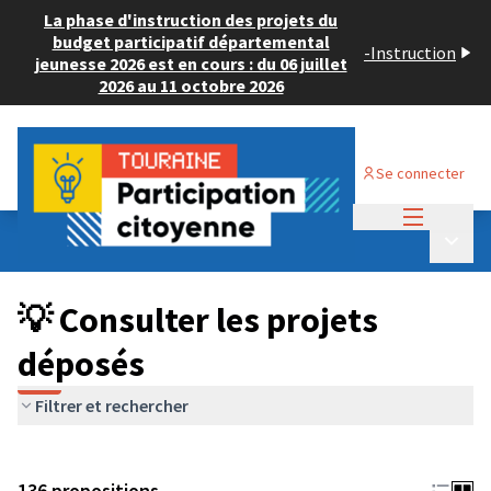
La phase d'instruction des projets du
budget participatif départemental
-
Instruction
jeunesse 2026 est en cours : du 06 juillet
2026 au 11 octobre 2026
Se connecter
Menu princi
Budget Participatif JEUNESSE 2024
/
Menu p
💡 Consulter les projets déposés
💡 Consulter les projets
déposés
Filtrer et rechercher
136 propositions