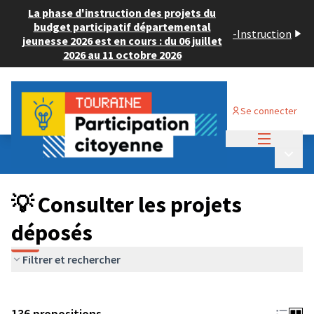
La phase d'instruction des projets du
budget participatif départemental
-
Instruction
jeunesse 2026 est en cours : du 06 juillet
2026 au 11 octobre 2026
Se connecter
Menu princi
Budget Participatif JEUNESSE 2024
/
Menu p
💡 Consulter les projets déposés
💡 Consulter les projets
déposés
Filtrer et rechercher
136 propositions