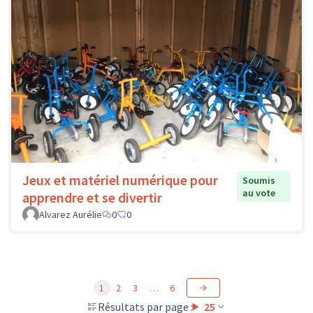
Jeux et matériel numérique pour
Soumis
au vote
apprendre et se divertir
Alvarez Aurélie
0
0
1
2
3
…
6
Résultats par page :
25