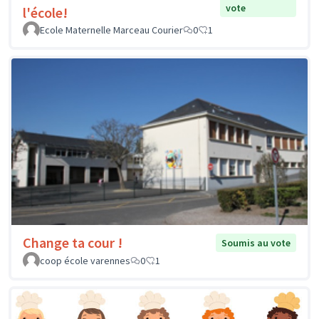
vote
l'école!
Ecole Maternelle Marceau Courier
0
1
Change ta cour !
Soumis au vote
coop école varennes
0
1