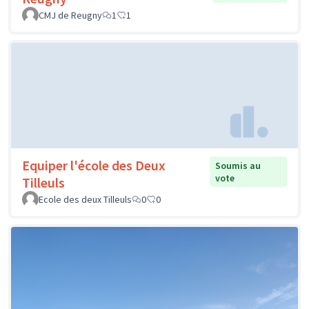
CMJ de Reugny
1
1
Equiper l'école des Deux
Soumis au
vote
Tilleuls
Ecole des deux Tilleuls
0
0