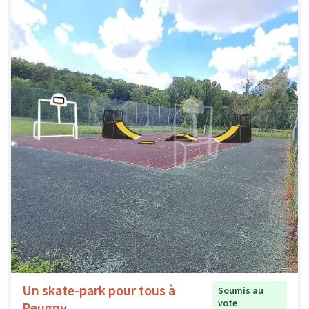
Un skate-park pour tous à
Soumis au
vote
Reugny