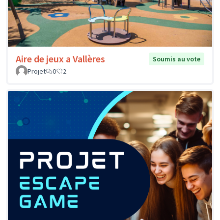
Aire de jeux a Vallères
Soumis au vote
Projet
0
2