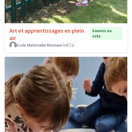
Art et apprentissages en plein
Soumis au
vote
air
Ecole Maternelle Monnaie
0
2