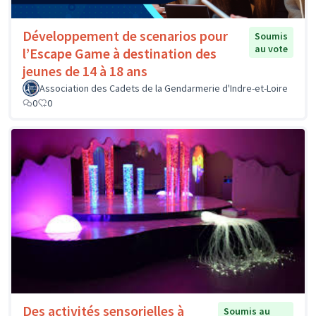
Développement de scenarios pour
Soumis
au vote
l’Escape Game à destination des
jeunes de 14 à 18 ans
Association des Cadets de la Gendarmerie d'Indre-et-Loire
0
0
Des activités sensorielles à
Soumis au