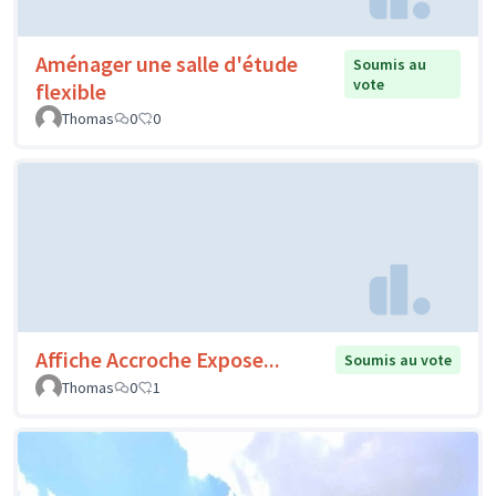
Aménager une salle d'étude
Soumis au
vote
flexible
Thomas
0
0
Affiche Accroche Expose...
Soumis au vote
Thomas
0
1