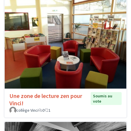
Une zone de lecture zen pour
Soumis au
vote
Vinci!
collège Vinci
0
1