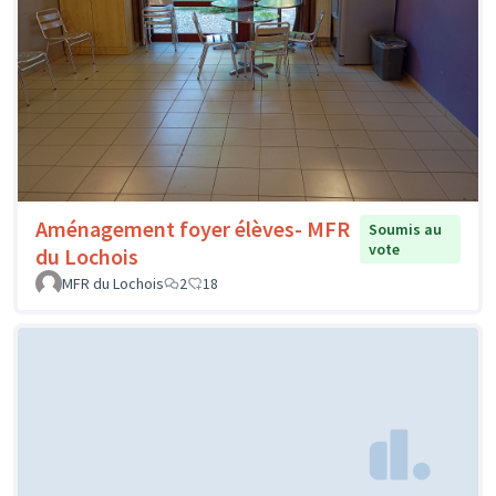
Aménagement foyer élèves- MFR
Soumis au
vote
du Lochois
MFR du Lochois
2
18