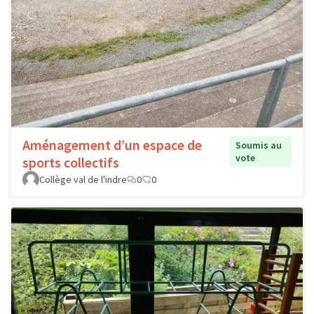
Aménagement d’un espace de
Soumis au
vote
sports collectifs
Collège val de l'indre
0
0