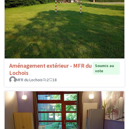
Aménagement extérieur - MFR du
Soumis au
vote
Lochois
MFR du Lochois
2
18