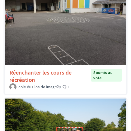
Réenchanter les cours de
Soumis au
vote
récréation
Ecole du Clos de imagr
0
0