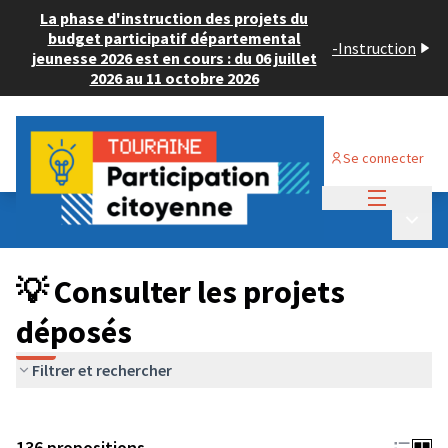
La phase d'instruction des projets du
budget participatif départemental
-
Instruction
jeunesse 2026 est en cours : du 06 juillet
2026 au 11 octobre 2026
Se connecter
Menu princi
Budget Participatif JEUNESSE 2024
/
Menu p
💡 Consulter les projets déposés
💡 Consulter les projets
déposés
Filtrer et rechercher
136 propositions