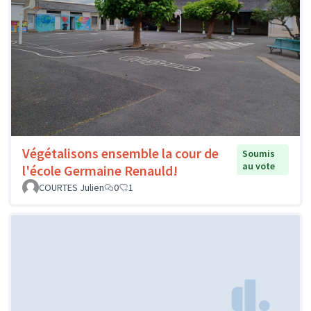
Végétalisons ensemble la cour de
Soumis
au vote
l'école Germaine Renauld!
COURTES Julien
0
1