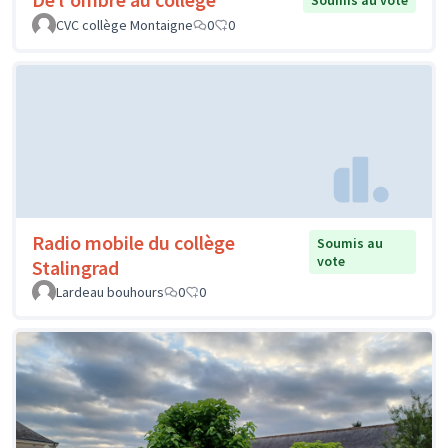
Soumis au vote
CVC collège Montaigne
0
0
Radio mobile du collège
Soumis au
vote
Stalingrad
Lardeau bouhours
0
0