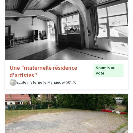
Une "maternelle résidence
Soumis au
vote
d'artistes"
Ecole maternelle Mariaude
0
0