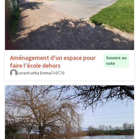
Aménagement d'un espace pour
Soumis au
vote
faire l'école dehors
Lorent-attia Emma
0
0