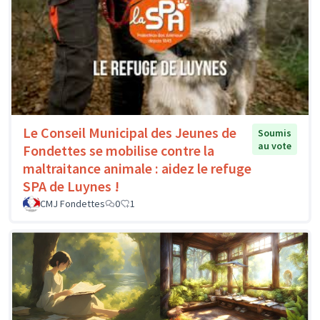
Le Conseil Municipal des Jeunes de
Soumis
au vote
Fondettes se mobilise contre la
maltraitance animale : aidez le refuge
SPA de Luynes !
CMJ Fondettes
0
1