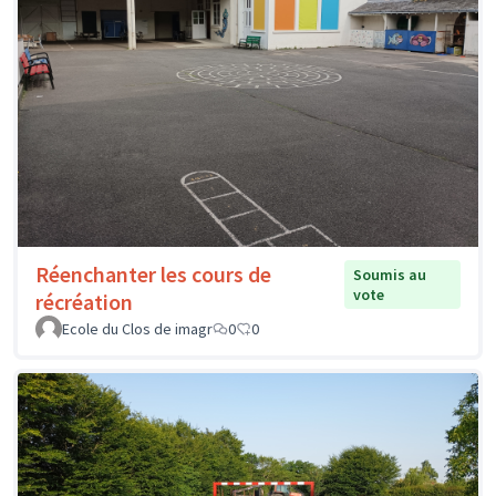
Réenchanter les cours de
Soumis au
vote
récréation
Ecole du Clos de imagr
0
0