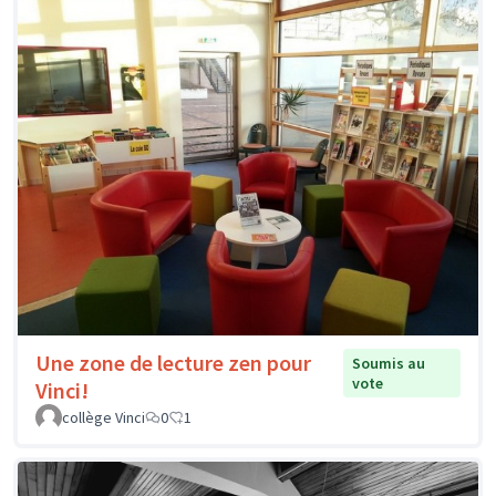
Une zone de lecture zen pour
Soumis au
vote
Vinci!
collège Vinci
0
1