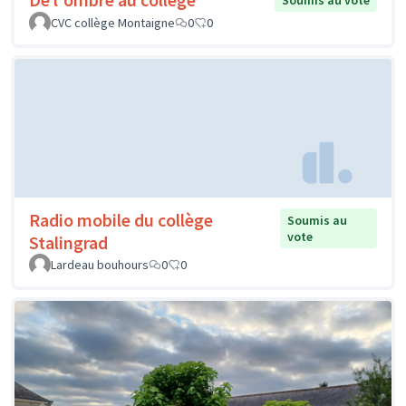
Soumis au vote
CVC collège Montaigne
0
0
Radio mobile du collège
Soumis au
vote
Stalingrad
Lardeau bouhours
0
0