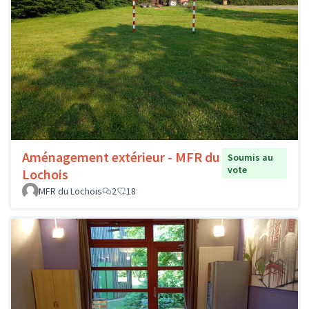
Aménagement extérieur - MFR du
Soumis au
vote
Lochois
MFR du Lochois
2
18