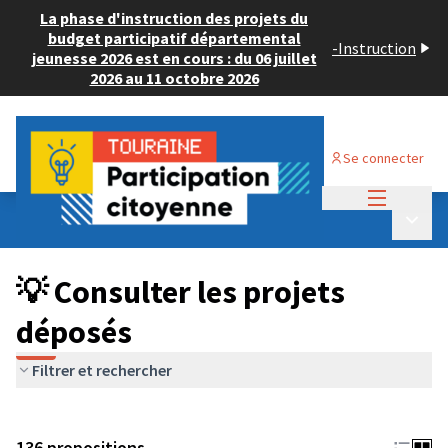
La phase d'instruction des projets du
budget participatif départemental
-
Instruction
jeunesse 2026 est en cours : du 06 juillet
2026 au 11 octobre 2026
Se connecter
Menu princi
Budget Participatif JEUNESSE 2024
/
Menu p
💡 Consulter les projets déposés
💡 Consulter les projets
déposés
Filtrer et rechercher
136 propositions