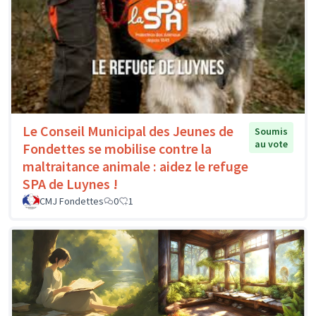
Le Conseil Municipal des Jeunes de
Soumis
au vote
Fondettes se mobilise contre la
maltraitance animale : aidez le refuge
SPA de Luynes !
CMJ Fondettes
0
1