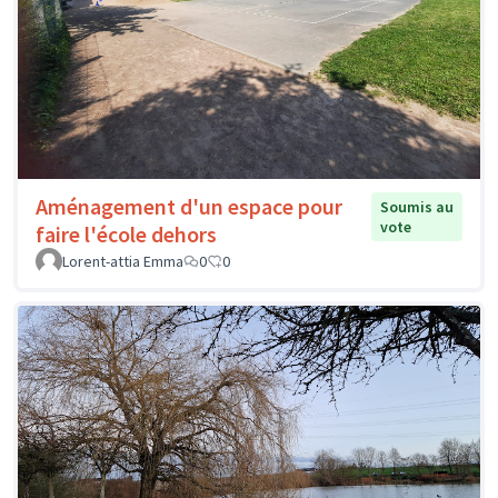
Aménagement d'un espace pour
Soumis au
vote
faire l'école dehors
Lorent-attia Emma
0
0