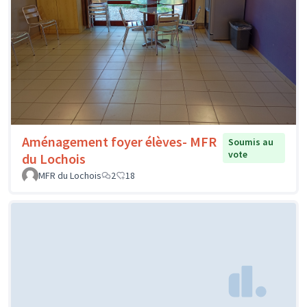
Aménagement foyer élèves- MFR
Soumis au
vote
du Lochois
MFR du Lochois
2
18