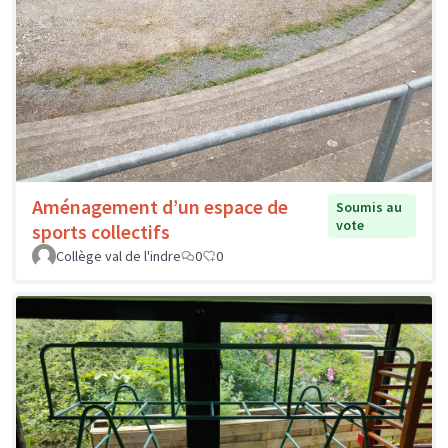
Aménagement d’un espace de
Soumis au
vote
sports collectifs
Collège val de l'indre
0
0