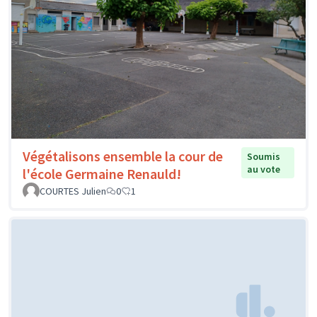
Végétalisons ensemble la cour de
Soumis
au vote
l'école Germaine Renauld!
COURTES Julien
0
1