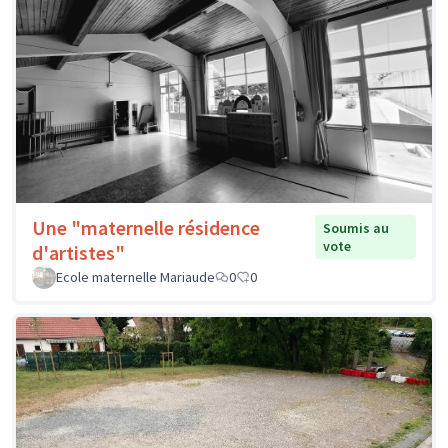
Une "maternelle résidence
Soumis au
vote
d'artistes"
Ecole maternelle Mariaude
0
0