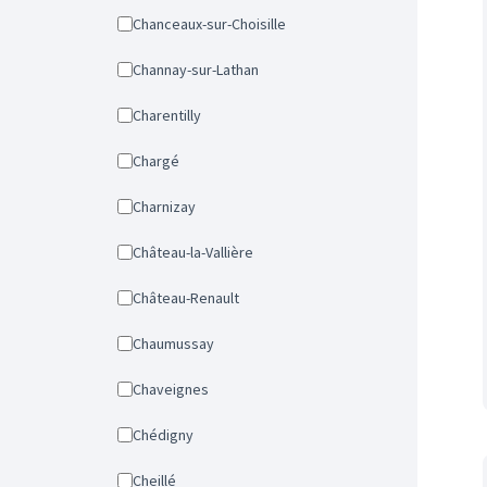
Chanceaux-sur-Choisille
Channay-sur-Lathan
Charentilly
Chargé
Charnizay
Château-la-Vallière
Château-Renault
Chaumussay
Chaveignes
Chédigny
Cheillé