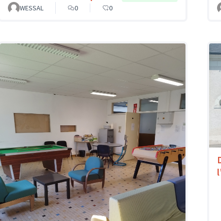
WESSAL
0
0
l