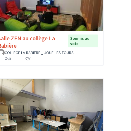
Salle ZEN au collège La
Soumis au
vote
Rabière
COLLEGE LA RABIERE _ JOUE-LES-TOURS
0
0