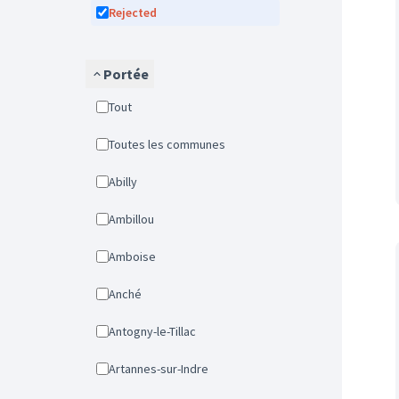
Rejected
Portée
Tout
Toutes les communes
Abilly
Ambillou
Amboise
Anché
Antogny-le-Tillac
Artannes-sur-Indre