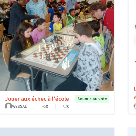
Jouer aux échec à l'école
Soumis au vote
WESSAL
0
0