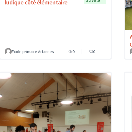
au vote
ludique côté élémentaire
Ecole primaire Artannes
0
0