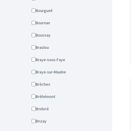
Bourgueil
Bournan
Boussay
Braslou
Braye-sous-Faye
Braye-sur-Maulne
Brèches
Bréhémont
Bridoré
Brizay