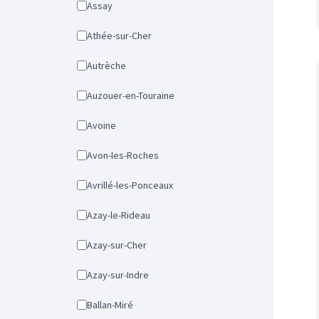
Assay
Athée-sur-Cher
Autrèche
Auzouer-en-Touraine
Avoine
Avon-les-Roches
Avrillé-les-Ponceaux
Azay-le-Rideau
Azay-sur-Cher
Azay-sur-Indre
Ballan-Miré