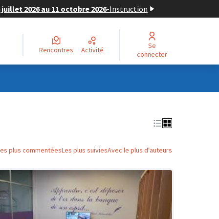
juillet 2026 au 11 octobre 2026
-
Instruction
Se
Rencontres
Activité
connecter
Les plus commentées
Les plus suivies
Avec le plus d'auteurs