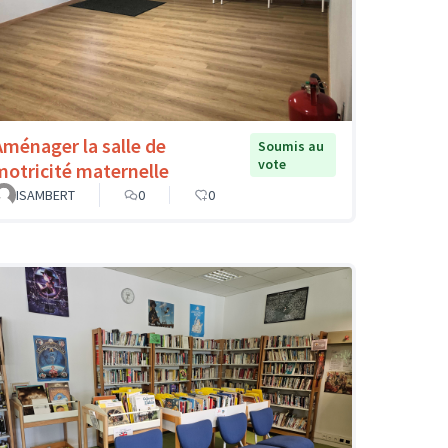
Aménager la salle de
Soumis au
vote
motricité maternelle
ISAMBERT
0
0