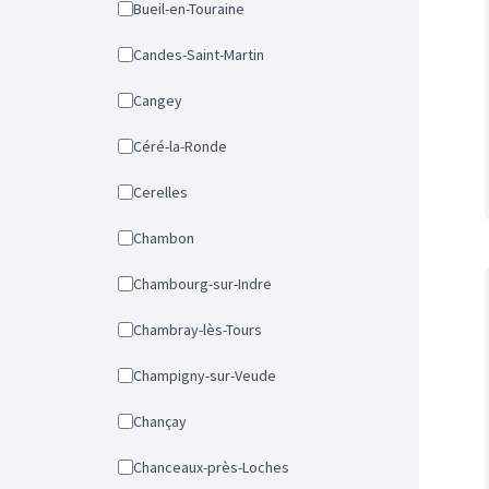
Bueil-en-Touraine
Candes-Saint-Martin
Cangey
Céré-la-Ronde
Cerelles
Chambon
Chambourg-sur-Indre
Chambray-lès-Tours
Champigny-sur-Veude
Chançay
Chanceaux-près-Loches