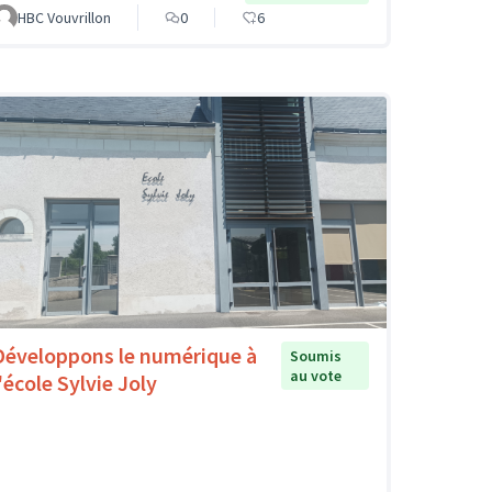
HBC Vouvrillon
0
6
Développons le numérique à
Soumis
au vote
'école Sylvie Joly