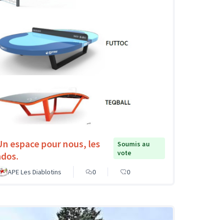
Un espace pour nous, les
Soumis au
vote
ados.
APE Les Diablotins
0
0