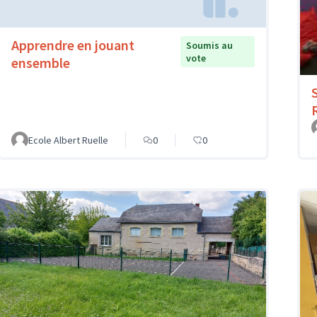
Apprendre en jouant
Soumis au
vote
ensemble
Ecole Albert Ruelle
0
0