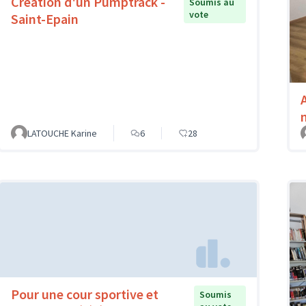
Création d'un Pumptrack -
Soumis au
vote
Saint-Epain
LATOUCHE Karine
6
28
Pour une cour sportive et
Soumis