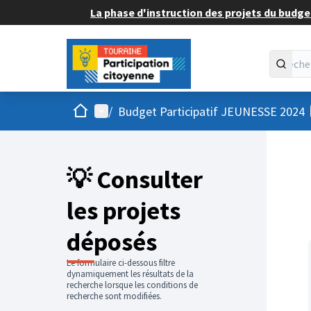
La phase d'instruction des projets du budget
Accueil
Menu principal
/
Budget Participatif JEUNESSE 2024
💡 Consulter
les projets
déposés
Le formulaire ci-dessous filtre
dynamiquement les résultats de la
recherche lorsque les conditions de
recherche sont modifiées.