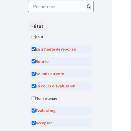
État
Tout
En attente de réponse
Retirée
Soumis au vote
En cours d'évaluation
Non retenue
Evaluating
Accepted