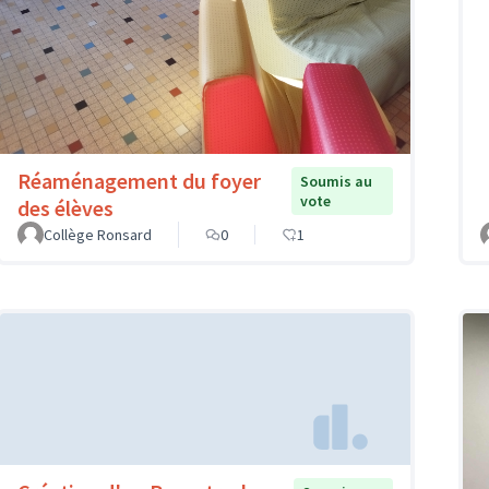
Réaménagement du foyer
Soumis au
vote
des élèves
Collège Ronsard
0
1