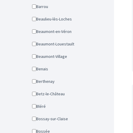
Barrou
Beaulieu-lès-Loches
Beaumont-en-Véron
Beaumont-Louestault
Beaumont-Village
Benais
Berthenay
Betz-le-Château
Bléré
Bossay-sur-Claise
Bossée