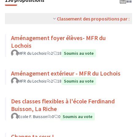
Classement des propositions par :
Aménagement foyer élèves- MFR du
Lochois
MFR du Lochois
2
18
Soumis au vote
Aménagement extérieur - MFR du Lochois
MFR du Lochois
2
18
Soumis au vote
Des classes flexibles à l'école Ferdinand
Buisson, La Riche
Ecole F. Buisson
0
0
Soumis au vote
Change ta cour !