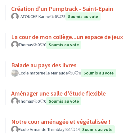
Création d'un Pumptrack - Saint-Epain
LATOUCHE Karine
6
28
Soumis au vote
La cour de mon collège...un espace de jeux
Thomas
0
0
Soumis au vote
Balade au pays des livres
Ecole maternelle Mariaude
0
0
Soumis au vote
Aménager une salle d'étude flexible
Thomas
0
0
Soumis au vote
Notre cour aménagée et végétalisée !
Ecole Armande Tremblay
1
24
Soumis au vote