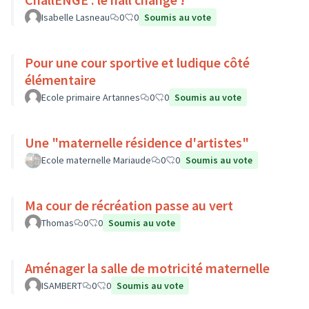
Isabelle Lasneau
0
0
Soumis au vote
Pour une cour sportive et ludique côté
élémentaire
Ecole primaire Artannes
0
0
Soumis au vote
Une "maternelle résidence d'artistes"
Ecole maternelle Mariaude
0
0
Soumis au vote
Ma cour de récréation passe au vert
Thomas
0
0
Soumis au vote
Aménager la salle de motricité maternelle
ISAMBERT
0
0
Soumis au vote