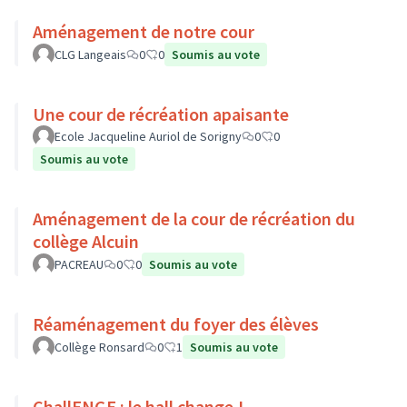
Aménagement de notre cour
CLG Langeais
0
0
Soumis au vote
Une cour de récréation apaisante
Ecole Jacqueline Auriol de Sorigny
0
0
Soumis au vote
Aménagement de la cour de récréation du
collège Alcuin
PACREAU
0
0
Soumis au vote
Réaménagement du foyer des élèves
Collège Ronsard
0
1
Soumis au vote
ChallENGE : le hall change !