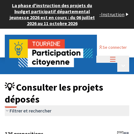
La phase d'instruction des projets du
budget participatif départemental
-
Instruction
jeunesse 2026 est en cours : du 06 juillet
2026 au 11 octobre 2026
Se connecter
Menu princi
Budget Participatif JEUNESSE 2024
/
Menu p
💡 Consulter les projets déposés
💡 Consulter les projets
déposés
Filtrer et rechercher
136 propositions