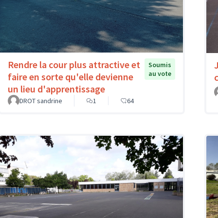
Rendre la cour plus attractive et
Soumis
au vote
faire en sorte qu'elle devienne
un lieu d'apprentissage
DROT sandrine
1
64