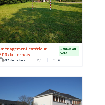
Aménagement extérieur -
Soumis au
vote
MFR du Lochois
MFR du Lochois
2
18