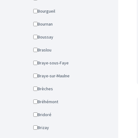
Bourgueil
Bournan
Boussay
Braslou
Braye-sous-Faye
Braye-sur-Maulne
Brèches
Bréhémont
Bridoré
Brizay