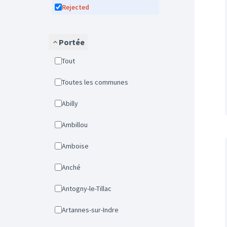
Rejected
Portée
Tout
Toutes les communes
Abilly
Ambillou
Amboise
Anché
Antogny-le-Tillac
Artannes-sur-Indre