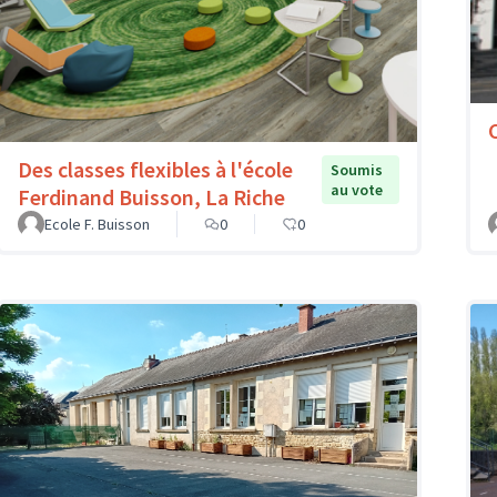
Des classes flexibles à l'école
Soumis
au vote
Ferdinand Buisson, La Riche
Ecole F. Buisson
0
0