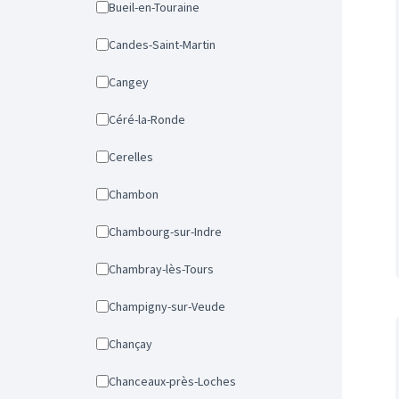
Bueil-en-Touraine
Candes-Saint-Martin
Cangey
Céré-la-Ronde
Cerelles
Chambon
Chambourg-sur-Indre
Chambray-lès-Tours
Champigny-sur-Veude
Chançay
Chanceaux-près-Loches