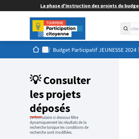
La phase d'instruction des projets du budget
Accueil
Menu principal
/
Budget Participatif JEUNESSE 2024
💡 Consulter
les projets
déposés
Le formulaire ci-dessous filtre
dynamiquement les résultats de la
recherche lorsque les conditions de
recherche sont modifiées.