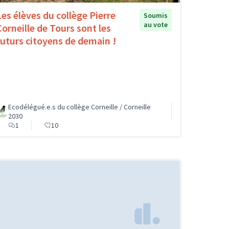
Les élèves du collège Pierre
Soumis
au vote
Corneille de Tours sont les
futurs citoyens de demain !
Ecodélégué.e.s du collège Corneille / Corneille
2030
1
10