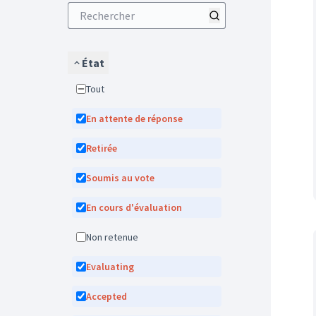
État
Tout
En attente de réponse
Retirée
Soumis au vote
En cours d'évaluation
Non retenue
Evaluating
Accepted