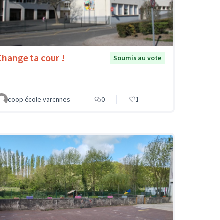
Change ta cour !
Soumis au vote
coop école varennes
0
1