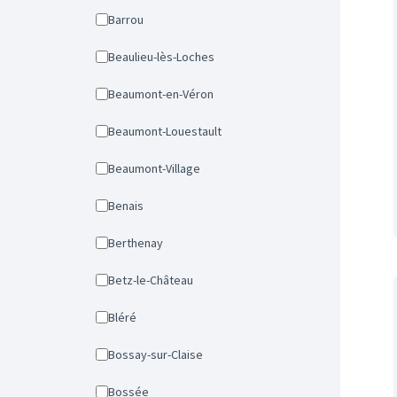
Barrou
Beaulieu-lès-Loches
Beaumont-en-Véron
Beaumont-Louestault
Beaumont-Village
Benais
Berthenay
Betz-le-Château
Bléré
Bossay-sur-Claise
Bossée