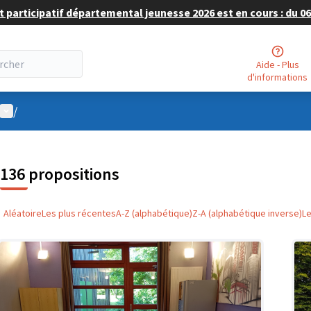
 participatif départemental jeunesse 2026 est en cours : du 06 
Aide - Plus
d'informations
Menu utilisateur
/
136 propositions
Aléatoire
Les plus récentes
A-Z (alphabétique)
Z-A (alphabétique inverse)
L