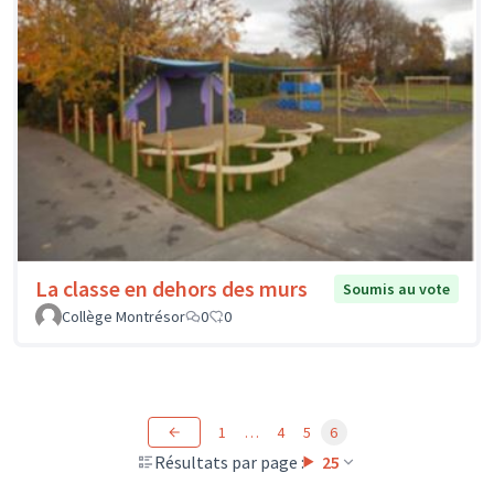
La classe en dehors des murs
Soumis au vote
Collège Montrésor
0
0
1
…
4
5
6
Résultats par page :
25