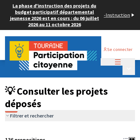
La phase d'instruction des projets du
budget participatif départemental
-
Instruction
jeunesse 2026 est en cours : du 06 juillet
2026 au 11 octobre 2026
Se connecter
Menu princi
Budget Participatif JEUNESSE 2024
/
Menu p
💡 Consulter les projets déposés
💡 Consulter les projets
déposés
Filtrer et rechercher
136 propositions