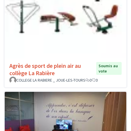
Agrès de sport de plein air au
Soumis au
vote
collège La Rabière
COLLEGE LA RABIERE _ JOUE-LES-TOURS
0
0