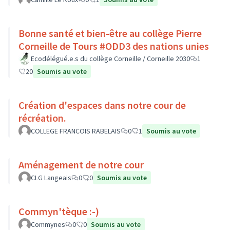
Bonne santé et bien-être au collège Pierre
Corneille de Tours #ODD3 des nations unies
Ecodélégué.e.s du collège Corneille / Corneille 2030
1
20
Soumis au vote
Création d'espaces dans notre cour de
récréation.
COLLEGE FRANCOIS RABELAIS
0
1
Soumis au vote
Aménagement de notre cour
CLG Langeais
0
0
Soumis au vote
Commyn'tèque :-)
Commynes
0
0
Soumis au vote