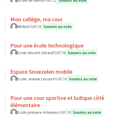
école de Dierre
0
1
Soumis au vote
Mon collège, ma cour
NEHLIG
0
0
Soumis au vote
Pour une école technologique
Ecole Vincent Gérard
0
0
Soumis au vote
Espace Snoezelen mobile
Ecole Jeanne Lecourt
0
0
Soumis au vote
Pour une cour sportive et ludique côté
élémentaire
Ecole primaire Artannes
0
0
Soumis au vote