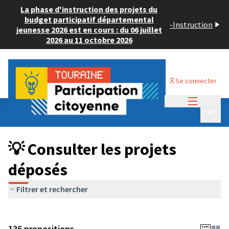
La phase d'instruction des projets du
budget participatif départemental
-
Instruction
jeunesse 2026 est en cours : du 06 juillet
2026 au 11 octobre 2026
Se connecter
Menu princi
Budget Participatif JEUNESSE 2024
/
Menu p
💡 Consulter les projets déposés
💡 Consulter les projets
déposés
Filtrer et rechercher
136 propositions