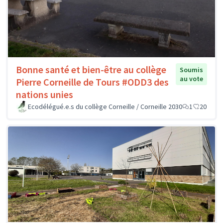
Bonne santé et bien-être au collège
Soumis
au vote
Pierre Corneille de Tours #ODD3 des
nations unies
Ecodélégué.e.s du collège Corneille / Corneille 2030
1
20