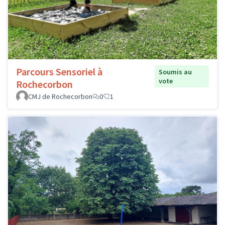
Parcours Sensoriel à
Soumis au
vote
Rochecorbon
CMJ de Rochecorbon
0
1