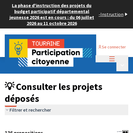
La phase d'instruction des projets du
budget participatif départemental
-
Instruction
jeunesse 2026 est en cours : du 06 juillet
2026 au 11 octobre 2026
Se connecter
Menu princi
Budget Participatif JEUNESSE 2024
/
Menu p
💡 Consulter les projets déposés
💡 Consulter les projets
déposés
Filtrer et rechercher
136 propositions