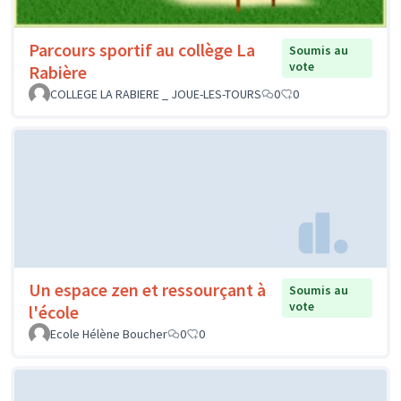
Parcours sportif au collège La
Soumis au
vote
Rabière
COLLEGE LA RABIERE _ JOUE-LES-TOURS
0
0
Un espace zen et ressourçant à
Soumis au
vote
l'école
Ecole Hélène Boucher
0
0