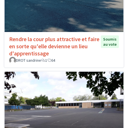
Rendre la cour plus attractive et faire
Soumis
au vote
en sorte qu'elle devienne un lieu
d'apprentissage
DROT sandrine
1
64