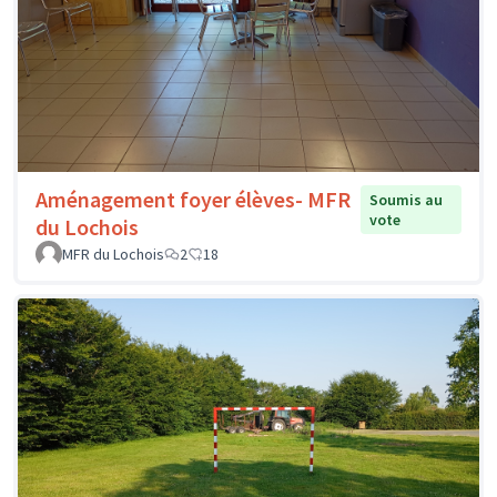
Aménagement foyer élèves- MFR
Soumis au
vote
du Lochois
MFR du Lochois
2
18