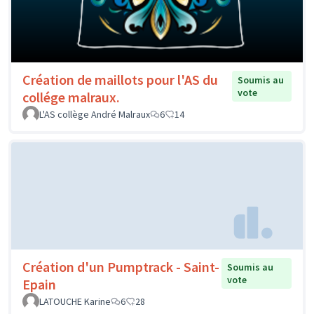
Création de maillots pour l'AS du
Soumis au
vote
collége malraux.
L'AS collège André Malraux
6
14
Création d'un Pumptrack - Saint-
Soumis au
vote
Epain
LATOUCHE Karine
6
28