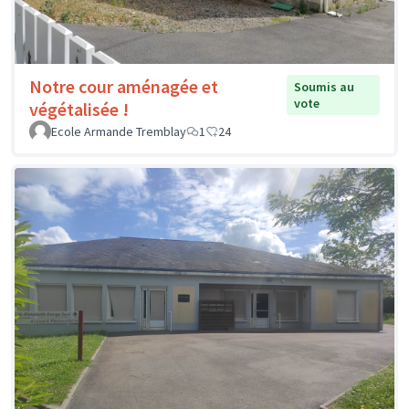
Notre cour aménagée et
Soumis au
vote
végétalisée !
Ecole Armande Tremblay
1
24