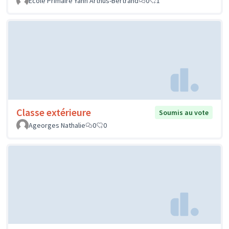
Ecole Primaire Yann Arthus-Bertrand
0
1
Classe extérieure
Soumis au vote
Ageorges Nathalie
0
0