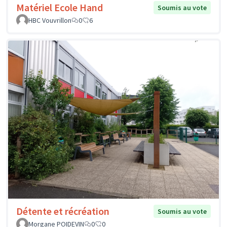
Matériel Ecole Hand
Soumis au vote
HBC Vouvrillon
0
6
Détente et récréation
Soumis au vote
Morgane POIDEVIN
0
0