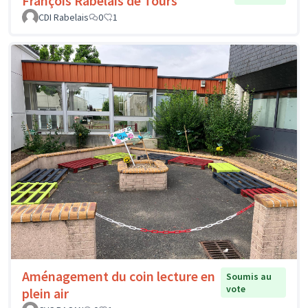
François Rabelais de Tours
CDI Rabelais
0
1
Aménagement du coin lecture en
Soumis au
vote
plein air