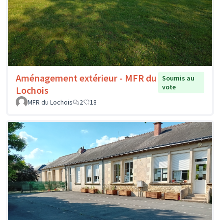
Aménagement extérieur - MFR du
Soumis au
vote
Lochois
MFR du Lochois
2
18