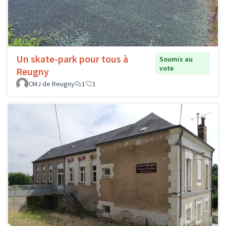
Un skate-park pour tous à
Soumis au
vote
Reugny
CMJ de Reugny
1
1