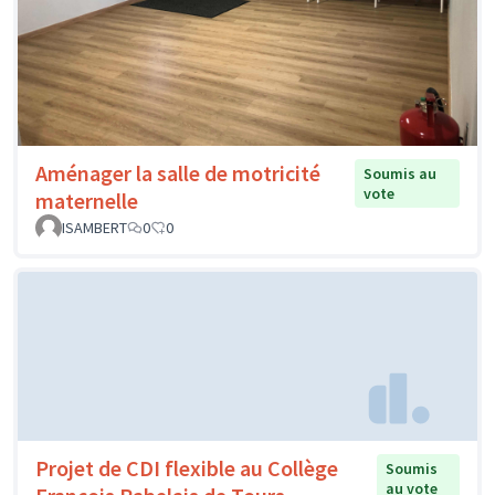
Aménager la salle de motricité
Soumis au
vote
maternelle
ISAMBERT
0
0
Projet de CDI flexible au Collège
Soumis
au vote