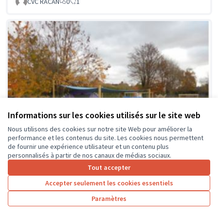
CVC RACAN
0
1
Informations sur les cookies utilisés sur le site web
Nous utilisons des cookies sur notre site Web pour améliorer la
performance et les contenus du site. Les cookies nous permettent
de fournir une expérience utilisateur et un contenu plus
personnalisés à partir de nos canaux de médias sociaux.
Tout accepter
Accepter seulement les cookies essentiels
La classe en dehors des murs
Soumis au vote
Paramètres
Collège Montrésor
0
0