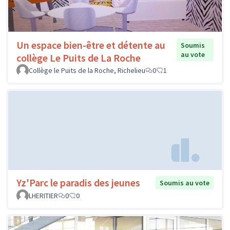
Un espace bien-être et détente au
Soumis
au vote
collège Le Puits de La Roche
Collège le Puits de la Roche, Richelieu
0
1
Yz'Parc le paradis des jeunes
Soumis au vote
LHERITIER
0
0