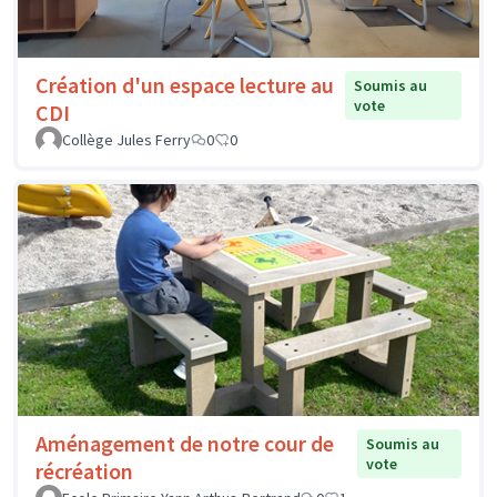
Création d'un espace lecture au
Soumis au
vote
CDI
Collège Jules Ferry
0
0
Aménagement de notre cour de
Soumis au
vote
récréation