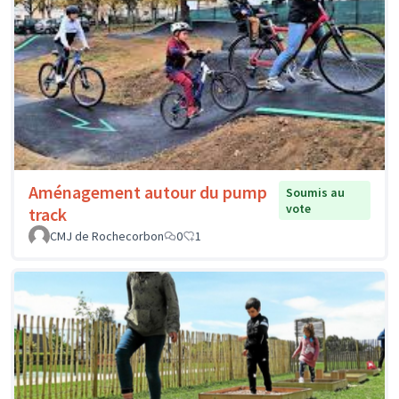
Aménagement autour du pump
Soumis au
vote
track
CMJ de Rochecorbon
0
1