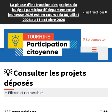
La phase d'instruction des projets du
budget participatif départemental
-
Instruction
jeunesse 2026 est en cours : du 06 juillet
2026 au 11 octobre 2026
Se connecter
Menu princi
Budget Participatif JEUNESSE 2024
/
Menu p
💡 Consulter les projets déposés
💡 Consulter les projets
déposés
Filtrer et rechercher
136 propositions