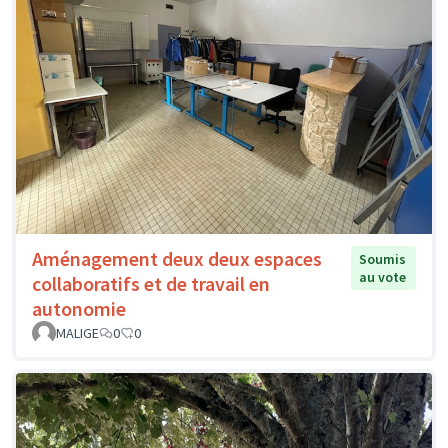
Aménagement deux deux espaces
Soumis
au vote
collaboratifs et de travail en
autonomie
MALIGE
0
0