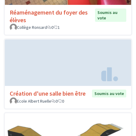
Réaménagement du foyer des
Soumis au
vote
élèves
Collège Ronsard
0
1
Création d'une salle bien être
Soumis au vote
Ecole Albert Ruelle
0
0