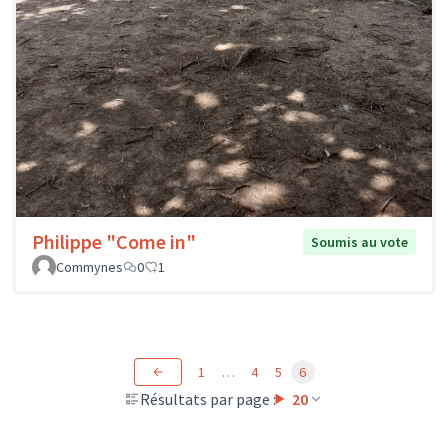
Philippe "Come in"
Soumis au vote
Commynes
0
1
1
…
4
5
6
Résultats par page :
20