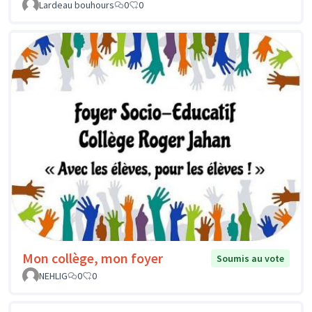
Lardeau bouhours
0
0
Mon collège, mon foyer
Soumis au vote
NEHLIG
0
0